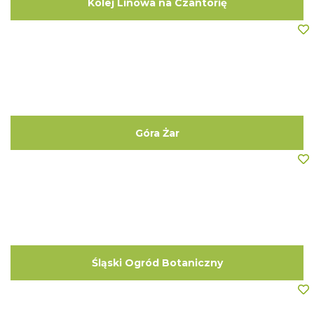
Kolej Linowa na Czantorię
Góra Żar
Śląski Ogród Botaniczny