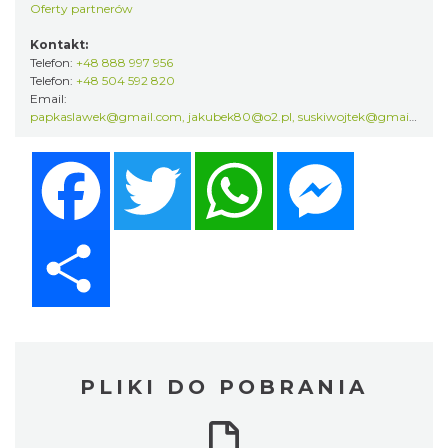
Oferty partnerów
Kontakt:
Telefon:
+48 888 997 956
Telefon:
+48 504 592 820
Email:
papkaslawek@gmail.com, jakubek80@o2.pl, suskiwojtek@gmail.com, ogrodzieniec@silesia.travel
Facebook
Twitter
WhatsApp
Messenger
Share
PLIKI DO POBRANIA