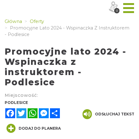
0
Główna
Oferty
Promocyjne Lato 2024 - Wspinaczka Z Instruktorem
- Podlesice
Promocyjne lato 2024 -
Wspinaczka z
instruktorem -
Podlesice
Miejscowość:
PODLESICE
Facebook
Twitter
WhatsApp
Messenger
Share
ODSŁUCHAJ TEKST
DODAJ DO PLANERA