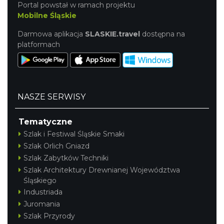
Portal powstał w ramach projektu
Mobilne Śląskie
Darmowa aplikacja
SLASKIE.travel
dostępna na
platformach
NASZE SERWISY
Tematyczne
Szlak i Festiwal Śląskie Smaki
Szlak Orlich Gniazd
Szlak Zabytków Techniki
Szlak Architektury Drewnianej Województwa
Śląskiego
Industriada
Juromania
Szlak Przyrody