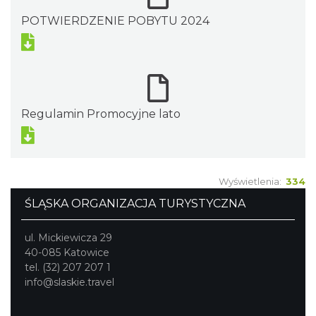
POTWIERDZENIE POBYTU 2024
Regulamin Promocyjne lato
Wyświetlenia:
334
ŚLĄSKA ORGANIZACJA TURYSTYCZNA
ul. Mickiewicza 29
40-085 Katowice
tel. (32) 207 207 1
info@slaskie.travel