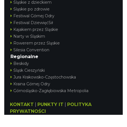
Śląskie z dzieckiem
Śląskie po zdrowie
Festiwal Górnej Odry
Festiwal DziewięćSił
Kajakiem przez Śląskie
Narty w Śląskim
Rowerem przez Śląskie
Silesia Convention
Regionalne
Beskidy
Śląsk Cieszyński
Jura Krakowsko-Częstochowska
Kraina Górnej Odry
Górnośląsko-Zagłębiowska Metropolia
KONTAKT
|
PUNKTY IT
|
POLITYKA
PRYWATNOŚCI