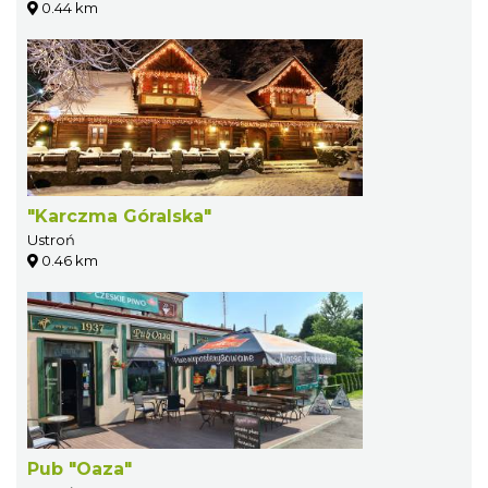
0.44 km
"Karczma Góralska"
Ustroń
0.46 km
Pub "Oaza"