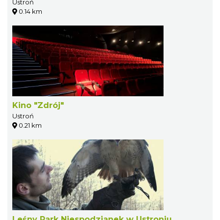
Ustroń
0.14 km
Kino "Zdrój"
Ustroń
0.21 km
Leśny Park Niespodzianek w Ustroniu