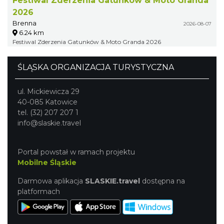
Festiwal Zderzenia Gatunków & Moto Granda
2026
Brenna
2026-08-07
6.24 km
Festiwal Zderzenia Gatunków & Moto Granda 2026
ŚLĄSKA ORGANIZACJA TURYSTYCZNA
ul. Mickiewicza 29
40-085 Katowice
tel. (32) 207 207 1
info@slaskie.travel
Portal powstał w ramach projektu
Mobilne Śląskie
Darmowa aplikacja
SLASKIE.travel
dostępna na
platformach