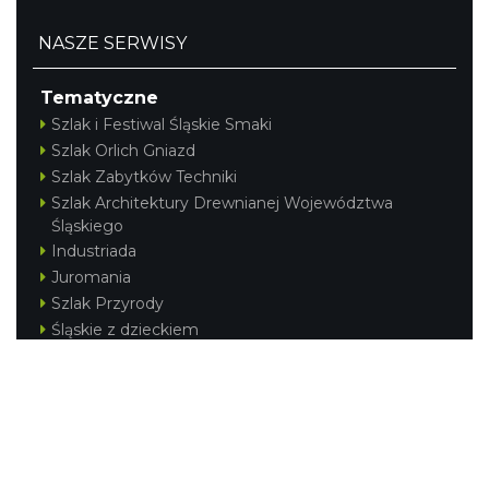
NASZE SERWISY
Tematyczne
Szlak i Festiwal Śląskie Smaki
Szlak Orlich Gniazd
Szlak Zabytków Techniki
Szlak Architektury Drewnianej Województwa
Śląskiego
Industriada
Juromania
Szlak Przyrody
Śląskie z dzieckiem
Śląskie po zdrowie
Festiwal Górnej Odry
Festiwal DziewięćSił
Kajakiem przez Śląskie
Narty w Śląskim
Rowerem przez Śląskie