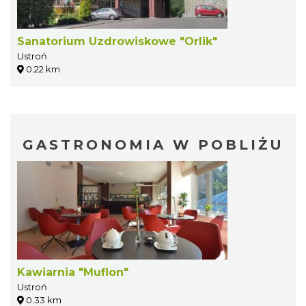
Sanatorium Uzdrowiskowe "Orlik"
Ustroń
0.22 km
GASTRONOMIA W POBLIŻU
Kawiarnia "Muflon"
Ustroń
0.33 km