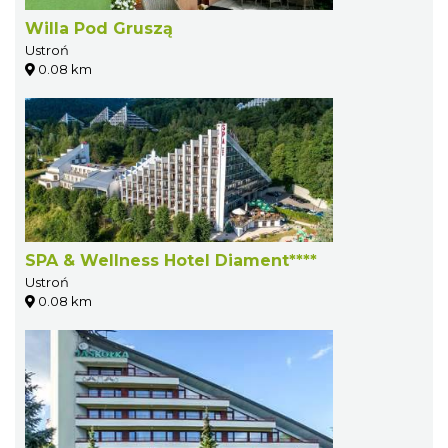
Willa Pod Gruszą
Ustroń
0.08 km
SPA & Wellness Hotel Diament****
Ustroń
0.08 km