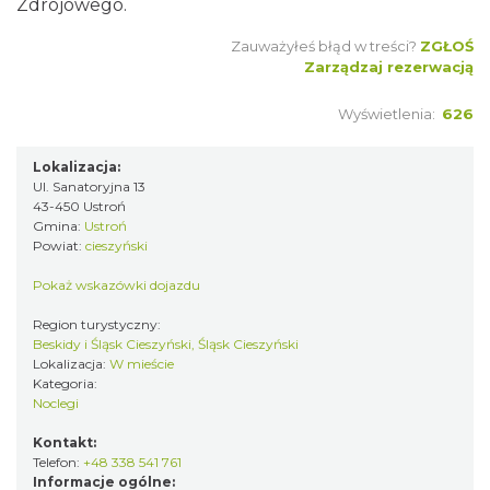
Zdrojowego.
Zauważyłeś błąd w treści?
ZGŁOŚ
Zarządzaj rezerwacją
Wyświetlenia:
626
Lokalizacja:
Ul. Sanatoryjna 13
43-450 Ustroń
Gmina:
Ustroń
Powiat:
cieszyński
Pokaż wskazówki dojazdu
Region turystyczny:
Beskidy i Śląsk Cieszyński, Śląsk Cieszyński
Lokalizacja:
W mieście
Kategoria:
Noclegi
Kontakt:
Telefon:
+48 338 541 761
Informacje ogólne: