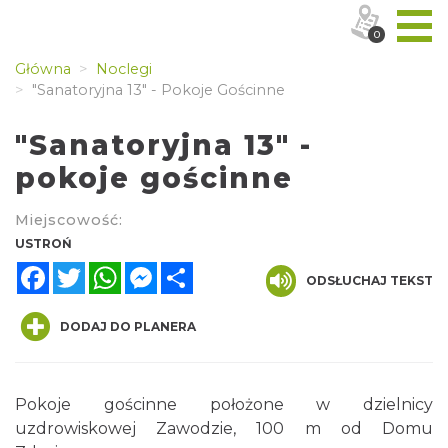
0
Główna
Noclegi
"Sanatoryjna 13" - Pokoje Gościnne
"Sanatoryjna 13" -
pokoje gościnne
Miejscowość:
USTROŃ
Facebook
Twitter
WhatsApp
Messenger
Share
ODSŁUCHAJ TEKST
DODAJ DO PLANERA
Pokoje gościnne położone w dzielnicy
uzdrowiskowej Zawodzie, 100 m od Domu