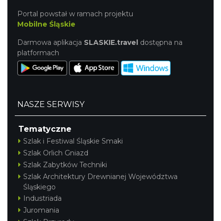
Portal powstał w ramach projektu
Mobilne Śląskie
Darmowa aplikacja
SLASKIE.travel
dostępna na
platformach
NASZE SERWISY
Tematyczne
Szlak i Festiwal Śląskie Smaki
Szlak Orlich Gniazd
Szlak Zabytków Techniki
Szlak Architektury Drewnianej Województwa
Śląskiego
Industriada
Juromania