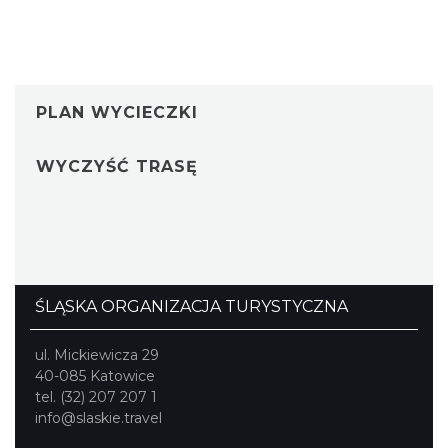
PLAN WYCIECZKI
WYCZYŚĆ TRASĘ
ŚLĄSKA ORGANIZACJA TURYSTYCZNA
ul. Mickiewicza 29
40-085 Katowice
tel. (32) 207 207 1
info@slaskie.travel