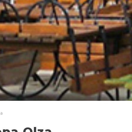
za
pa Olza