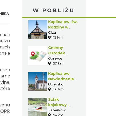
W POBLIŻU
NERA
Kaplica pw. św.
Rodziny w
Olzie
Olza
nach
1.19 km
brazu
amach
Gminny
onałe
Ośrodek
Turystyki,
Gorzyce
1.29 km
Sportu i
Rekreacji
yczep
Kaplica pw.
"Nautica" w
tarne
Nawiedzenia
Gorzycach
yjne.
Najświętszej
Uchylsko
które
1.50 km
Maryi Panny w
Uchylsku
Szlak
wenu
kajakowy -
Olza
Zabełków
 WOPR
1.74 km