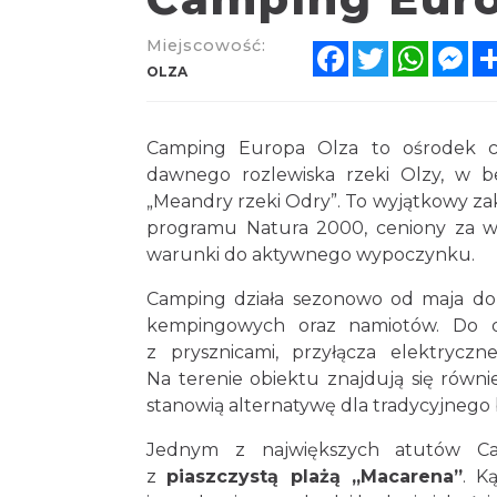
Miejscowość:
Facebook
Twitter
Whats
Me
OLZA
Camping Europa Olza to ośrodek c
dawnego rozlewiska rzeki Olzy, w b
„Meandry rzeki Odry”. To wyjątkowy za
programu Natura 2000, ceniony za wa
warunki do aktywnego wypoczynku.
Camping działa sezonowo od maja do 
kempingowych oraz namiotów. Do dy
z prysznicami, przyłącza elektryczn
Na terenie obiektu znajdują się równi
stanowią alternatywę dla tradycyjnego
Jednym z największych atutów C
z
piaszczystą plażą „Macarena”
. K