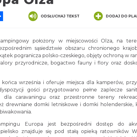
App
ssenger
Share
ODSŁUCHAJ TEKST
DODAJ DO PLA
ampingowy położony w miejscowości Olza, na tere
ezpośrednim sąsiedztwie obszaru chronionego krajo
kątek pogranicza polsko-czeskiego, objęty ochroną w r
lory przyrodnicze, bogactwo fauny i flory oraz dosk
końca września i oferuje miejsca dla kamperów, prz
spozycji gości przygotowano pełne zaplecze sani
e dla caravaningu oraz przestronne tereny rekreac
eż drewniane domki letniskowe i domki holenderskie, 
 biwakowania.
ampingu Europa jest bezpośredni dostęp do ak
ąpielisko znajduje się pod stałą opieką ratowników