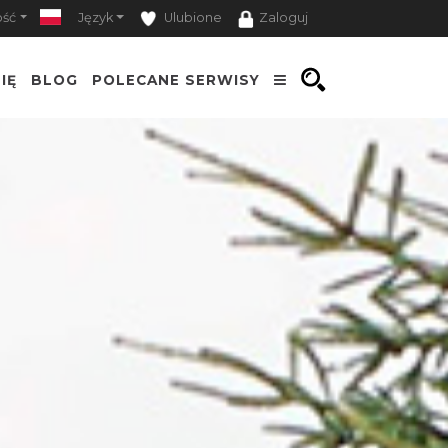
ość
Język
Ulubione
Zaloguj
IĘ
BLOG
POLECANE SERWISY