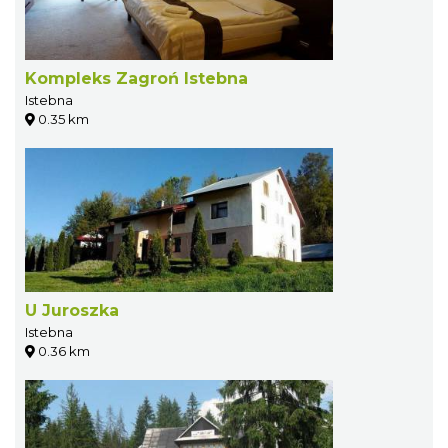
Kompleks Zagroń Istebna
Istebna
0.35 km
U Juroszka
Istebna
0.36 km