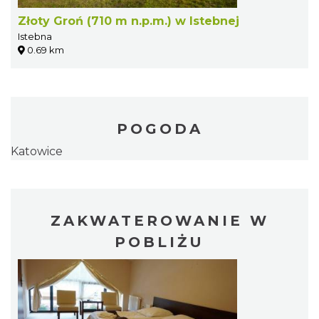
Złoty Groń (710 m n.p.m.) w Istebnej
Istebna
0.69 km
POGODA
Katowice
ZAKWATEROWANIE W
POBLIŻU