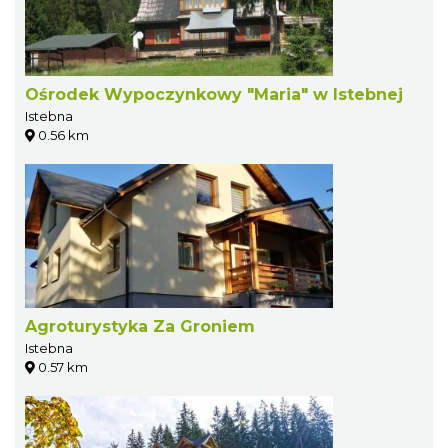
Ośrodek Wypoczynkowy "Maria" w Istebnej
Istebna
0.56 km
Agroturystyka Za Groniem
Istebna
0.57 km