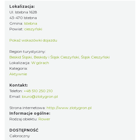
Lokalizacja:
Ul. Istebna 1628
43-470 Istebna
Gmina:
Istebna
Powiat:
cieszyński
Pokaż wskazówki dojazdu
Region turystyczny:
Beskid Śląski, Beskidy i Śląsk Cieszyński, Śląsk Cieszyński
Lokalizacja:
W górach
Kategoria:
Aktywnie
Kontakt:
Telefon:
+48 510 250 210
Email:
biuro@zlotygron.pl
Strona internetowa:
http://www.zlotygron.pl
Informacje ogólne:
Rodzaj obiektu:
Rower
DOSTĘPNOŚĆ
Całoroczny