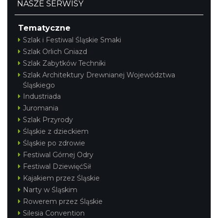
NASZE SERWISY
Tematyczne
Szlak i Festiwal Śląskie Smaki
Szlak Orlich Gniazd
Szlak Zabytków Techniki
Szlak Architektury Drewnianej Województwa
Śląskiego
Industriada
Juromania
Szlak Przyrody
Śląskie z dzieckiem
Śląskie po zdrowie
Festiwal Górnej Odry
Festiwal DziewięćSił
Kajakiem przez Śląskie
Narty w Śląskim
Rowerem przez Śląskie
Silesia Convention