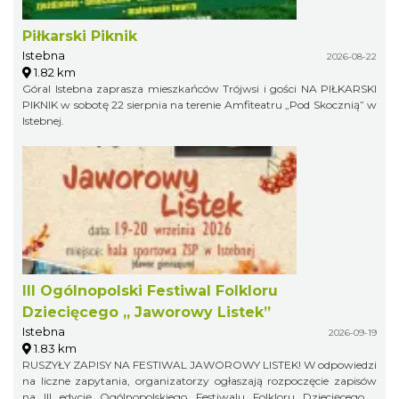
Piłkarski Piknik
Istebna
2026-08-22
1.82 km
Góral Istebna zaprasza mieszkańców Trójwsi i gości NA PIŁKARSKI
PIKNIK w sobotę 22 sierpnia na terenie Amfiteatru „Pod Skocznią” w
Istebnej.
III Ogólnopolski Festiwal Folkloru
Dziecięcego „ Jaworowy Listek”
Istebna
2026-09-19
1.83 km
RUSZYŁY ZAPISY NA FESTIWAL JAWOROWY LISTEK! W odpowiedzi
na liczne zapytania, organizatorzy ogłaszają rozpoczęcie zapisów
na III edycję Ogólnopolskiego Festiwalu Folkloru Dziecięcego „