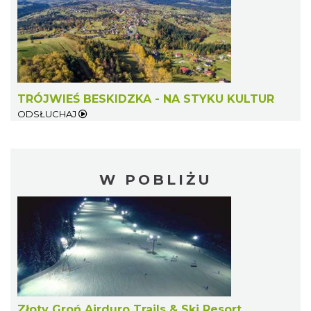
TRÓJWIEŚ BESKIDZKA - NA STYKU KULTUR
ODSŁUCHAJ
W POBLIŻU
Złoty Groń Airduro Trails & Ski Resort