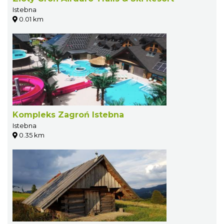
Istebna
0.01 km
Kompleks Zagroń Istebna
Istebna
0.35 km