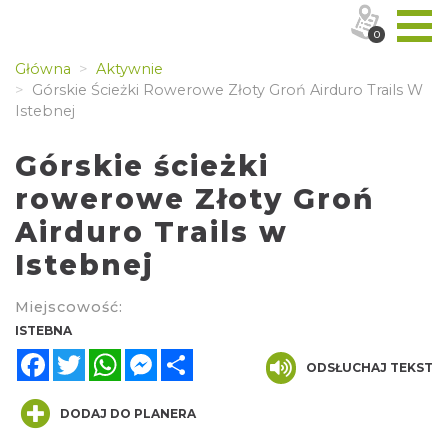
0
Główna
Aktywnie
Górskie Ścieżki Rowerowe Złoty Groń Airduro Trails W
Istebnej
Górskie ścieżki
rowerowe Złoty Groń
Airduro Trails w
Istebnej
Miejscowość:
ISTEBNA
Facebook
Twitter
WhatsApp
Messenger
Share
ODSŁUCHAJ TEKST
DODAJ DO PLANERA