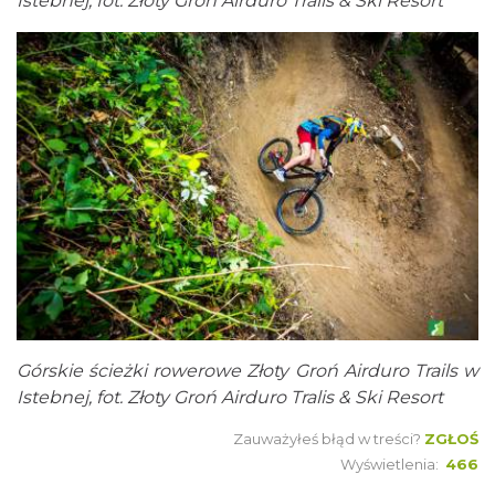
Istebnej, fot. Złoty Groń Airduro Tralis & Ski Resort
Górskie ścieżki rowerowe Złoty Groń Airduro Trails w
Istebnej, fot. Złoty Groń Airduro Tralis & Ski Resort
Zauważyłeś błąd w treści?
ZGŁOŚ
Wyświetlenia:
466