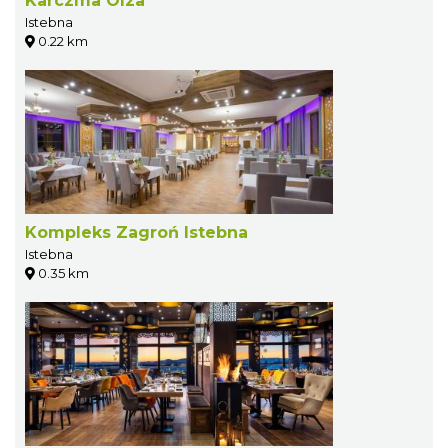
Karczma Olza
Istebna
0.22 km
Kompleks Zagroń Istebna
Istebna
0.35 km