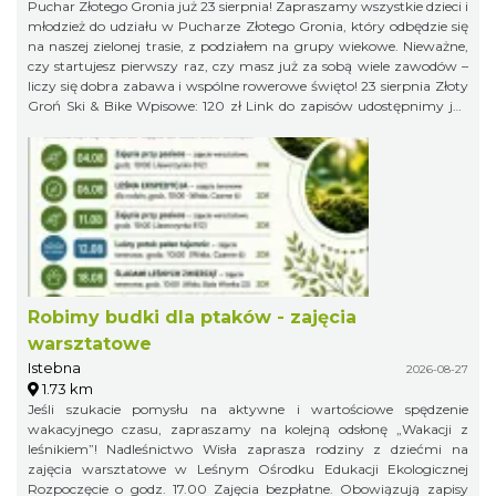
Puchar Złotego Gronia już 23 sierpnia! Zapraszamy wszystkie dzieci i
młodzież do udziału w Pucharze Złotego Gronia, który odbędzie się
na naszej zielonej trasie, z podziałem na grupy wiekowe. Nieważne,
czy startujesz pierwszy raz, czy masz już za sobą wiele zawodów –
liczy się dobra zabawa i wspólne rowerowe święto! 23 sierpnia Złoty
Groń Ski & Bike Wpisowe: 120 zł Link do zapisów udostępnimy już
niebawem, więc obserwujcie profil organizatora, żeby niczego nie
przegapić!
Robimy budki dla ptaków - zajęcia
warsztatowe
Istebna
2026-08-27
1.73 km
Jeśli szukacie pomysłu na aktywne i wartościowe spędzenie
wakacyjnego czasu, zapraszamy na kolejną odsłonę „Wakacji z
leśnikiem”! Nadleśnictwo Wisła zaprasza rodziny z dziećmi na
zajęcia warsztatowe w Leśnym Ośrodku Edukacji Ekologicznej
Rozpoczęcie o godz. 17.00 Zajęcia bezpłatne. Obowiązują zapisy