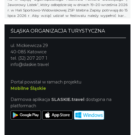
Jaworowy Listek”, który odbędzie się w dniach 19–20 września 2026
r. w Hali Sportowo-Widowiskowej ZSP Istebna Zapisy potrwają do 15
lipca 2026 r. Aby wziąć udział w festiwalu należy wypełnić kartę
zgłoszenia i klauzulę RODO i wysłać ją na adres:
jaworowylistek@gmail.com
ŚLĄSKA ORGANIZACJA TURYSTYCZNA
ul. Mickiewicza 29
40-085 Katowice
tel. (32) 207 207 1
info@slaskie.travel
Portal powstał w ramach projektu
Mobilne Śląskie
Darmowa aplikacja
SLASKIE.travel
dostępna na
platformach