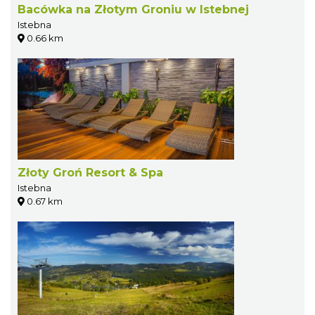
Bacówka na Złotym Groniu w Istebnej
Istebna
0.66 km
Złoty Groń Resort & Spa
Istebna
0.67 km