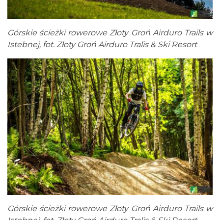
Górskie ścieżki rowerowe Złoty Groń Airduro Trails w
Istebnej, fot. Złoty Groń Airduro Tralis & Ski Resort
Górskie ścieżki rowerowe Złoty Groń Airduro Trails w