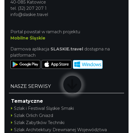
40-085 Katowice
tel. (32) 207 207 1
info@slaskie.travel
Portal powstał w ramach projektu
Mobilne Śląskie
Darmowa aplikacja
SLASKIE.travel
dostępna na
platformach
NASZE SERWISY
Tematyczne
Szlak i Festiwal Śląskie Smaki
Szlak Orlich Gniazd
Szlak Zabytków Techniki
Szlak Architektury Drewnianej Województwa