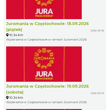
Juromania w Częstochowie: 18.09.2026
(piątek)
2026-09-18
10.34 km
Wydarzenia w Częstochowie w ramach Juromanii 2026.
Juromania w Częstochowie: 19.09.2026
(sobota)
2026-09-19
10.34 km
Wydarzenia w Częstochowie w ramach Juromanii 2026.