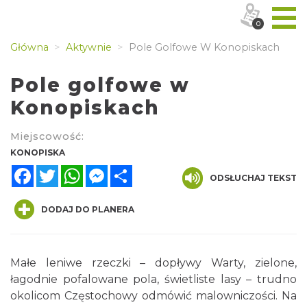
0
Główna
Aktywnie
Pole Golfowe W Konopiskach
Pole golfowe w
Konopiskach
Miejscowość:
KONOPISKA
Facebook
Twitter
WhatsApp
Messenger
Share
ODSŁUCHAJ TEKST
DODAJ DO PLANERA
Małe leniwe rzeczki – dopływy Warty, zielone,
łagodnie pofalowane pola, świetliste lasy – trudno
okolicom Częstochowy odmówić malowniczości. Na