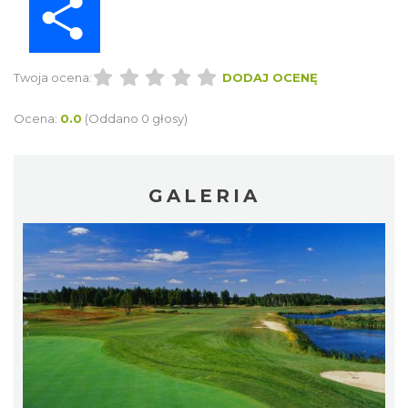
Twoja ocena:
DODAJ OCENĘ
Ocena:
0.0
(Oddano 0 głosy)
GALERIA