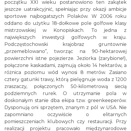
początku XXI wieku postanowiono ten zakątek
jeszcze uatrakcyjnić, spełniając przy okazji ambicje
sportowe najbogatszych Polaków. W 2006 roku
oddano do użytku 18-dołkowe pole golfowe klasy
mistrzowskiej w Konopiskach. To jedna z
największych inwestycji golfowych w kraju.
Podczęstochowski krajobraz gruntownie
„przemeblowano”, tworząc na 90-hektarowej
powierzchni istne pojezierze. Jeziorka (zarybione!),
połączone kaskadami, zajmują około 14 hektarów, a
różnica poziomu wód wynosi 8 metrów. Zasiano
cztery gatunki trawy, którą pielęgnuje woda z 1200
zraszaczy, połączonych 50-kilometrową siecią
podziemnych rurek. O utrzymanie pola w
doskonałym stanie dba ekipa tzw. greenkeeperów.
Dysponują oni sprzętem, znanym z pól w USA. Nie
zapomniano oczywiście o elitarnych
pomieszczeniach klubowych czy restauracji. Przy
realizacji projektu pracowało międzynarodowe