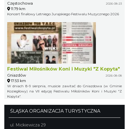
Częstochowa
2026-08-23
11.79 km
Koncert finałowy Letniego Jurajskiego Festiwalu Muzycznego 2026
Festiwal Miłośników Koni i Muzyki "Z Kopyta"
Gniazdów
2026-08-08
17.53 km
W dniach 8-9 sierpnia, musicie zawitać do Gniazdowa (w Gminie
Koziegłowy) na VII edycję Festiwalu Miłośników Koni i Muzyki "Z
Kopyta".
ŚLĄSKA ORGANIZACJA TURYSTYCZNA
ul. Mickiewicza 29