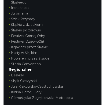
Śląskiego
Industriada
Juromania
Szlak Przyrody
Śląskie z dzieckiem
Śląskie po zdrowie
Festiwal Górnej Odry
Festiwal DziewięćSił
Kajakiem przez Śląskie
Narty w Śląskim
Rowerem przez Śląskie
Silesia Convention
Regionalne
Beskidy
Śląsk Cieszyński
Jura Krakowsko-Częstochowska
Kraina Górnej Odry
Górnośląsko-Zagłębiowska Metropolia