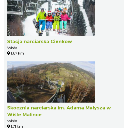
Stacja narciarska Cieńków
Wisła
1.67 km
Skocznia narciarska im. Adama Małysza w
Wiśle Malince
Wisła
1.71 km