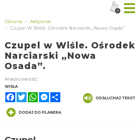
0
Główna
Aktywnie
Czupel W Wiśle. Ośrodek Narciarski „Nowa Osada”.
Czupel w Wiśle. Ośrodek
Narciarski „Nowa
Osada”.
Miejscowość:
WISŁA
Facebook
Twitter
WhatsApp
Messenger
Share
ODSŁUCHAJ TEKST
DODAJ DO PLANERA
Czupel