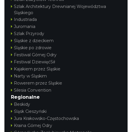
Szlak Architektury Drewnianej Województwa
Śląskiego
Industriada
Juromania
Szlak Przyrody
Śląskie z dzieckiem
Śląskie po zdrowie
Festiwal Górnej Odry
Festiwal DziewięćSił
Kajakiem przez Śląskie
Narty w Śląskim
Rowerem przez Śląskie
Silesia Convention
Regionalne
Beskidy
Śląsk Cieszyński
Jura Krakowsko-Częstochowska
Kraina Górnej Odry