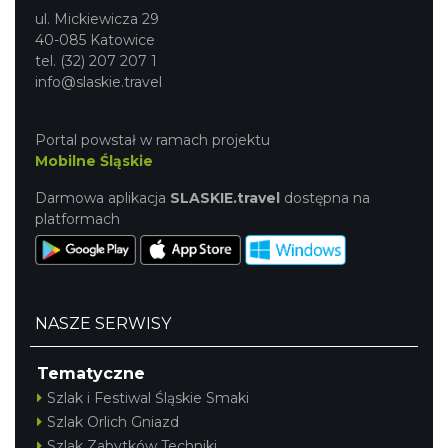
ul. Mickiewicza 29
40-085 Katowice
tel. (32) 207 207 1
info@slaskie.travel
Portal powstał w ramach projektu
Mobilne Śląskie
Darmowa aplikacja
SLASKIE.travel
dostępna na
platformach
NASZE SERWISY
Tematyczne
Szlak i Festiwal Śląskie Smaki
Szlak Orlich Gniazd
Szlak Zabytków Techniki