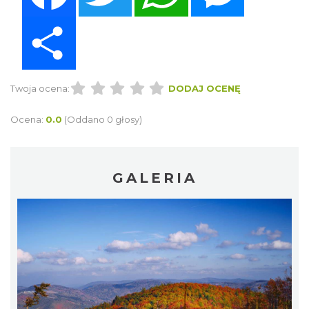
Share
Twoja ocena:
DODAJ OCENĘ
Ocena:
0.0
(Oddano 0 głosy)
GALERIA