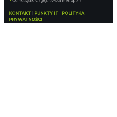
Górnośląsko-Zagłębiowska Metropolia
KONTAKT
|
PUNKTY IT
|
POLITYKA
PRYWATNOŚCI