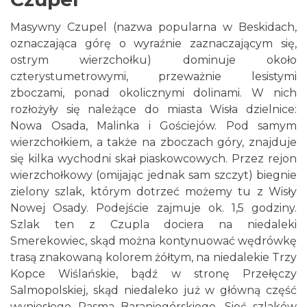
Masywny Czupel (nazwa popularna w Beskidach,
oznaczająca górę o wyraźnie zaznaczającym się,
ostrym wierzchołku) dominuje około
czterystumetrowymi, przeważnie lesistymi
zboczami, ponad okolicznymi dolinami. W nich
rozłożyły się należące do miasta Wisła dzielnice:
Nowa Osada, Malinka i Gościejów. Pod samym
wierzchołkiem, a także na zboczach góry, znajduje
się kilka wychodni skał piaskowcowych. Przez rejon
wierzchołkowy (omijając jednak sam szczyt) biegnie
zielony szlak, którym dotrzeć możemy tu z Wisły
Nowej Osady. Podejście zajmuje ok. 1,5 godziny.
Szlak ten z Czupla dociera na niedaleki
Smerekowiec, skąd można kontynuować wędrówkę
trasą znakowaną kolorem żółtym, na niedalekie Trzy
Kopce Wiślańskie, bądź w stronę Przełęczy
Salmopolskiej, skąd niedaleko już w główną część
wyniosłego Pasma Baraniogórskiego. Sieć szlaków