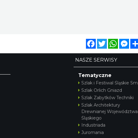
Facebook
Twitter
WhatsA
Mes
NASZE SERWISY
Tematyczne
Szlak i Festiwal Śląskie Sm
Szlak Orlich Gniazd
Szlak Zabytków Techniki
Szlak Architektury
Drewnianej Województwa
Śląskiego
Industriada
Juromania