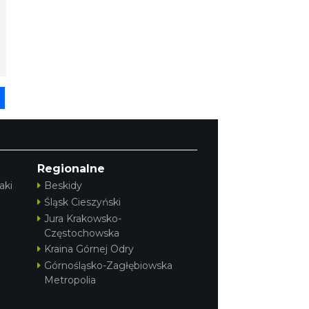
pp
senger
Share
Regionalne
aki
Beskidy
Śląsk Cieszyński
Jura Krakowsko-
Częstochowska
Kraina Górnej Odry
Górnośląsko-Zagłębiowska
Metropolia