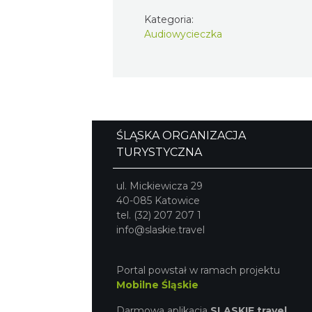
Kategoria:
Audiowycieczka
ŚLĄSKA ORGANIZACJA
TURYSTYCZNA
ul. Mickiewicza 29
40-085 Katowice
tel. (32) 207 207 1
info@slaskie.travel
Portal powstał w ramach projektu
Mobilne Śląskie
Darmowa aplikacja
SLASKIE.travel