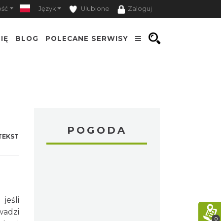
ość
Język
Ulubione
Zaloguj
IĘ
BLOG
POLECANE SERWISY
POGODA
TEKST
jeśli
wadzi
0