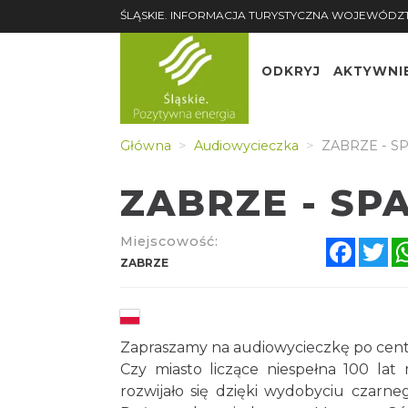
ŚLĄSKIE. INFORMACJA TURYSTYCZNA WOJEWÓDZ
ODKRYJ
AKTYWNI
Główna
Audiowycieczka
ZABRZE - S
ZABRZE - SP
Miejscowość:
Faceb
Tw
ZABRZE
Zapraszamy na audiowycieczkę po cen
Czy miasto liczące niespełna 100 lat 
rozwijało się dzięki wydobyciu czarn