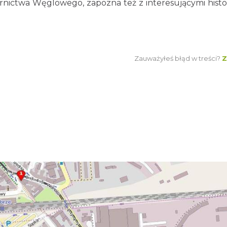
ctwa Węglowego, zapozna też z interesującymi histo
Zauważyłeś błąd w treści?
Z