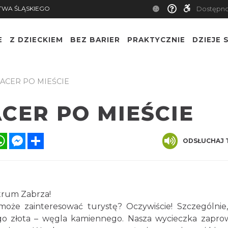
TWA ŚLĄSKIEGO
Dostępn
E
Z DZIECKIEM
BEZ BARIER
PRAKTYCZNIE
DZIEJE S
PACER PO MIEŚCIE
ACER PO MIEŚCIE
ook
itter
WhatsApp
Messenger
Share
ODSŁUCHAJ 
trum Zabrza!
może zainteresować turystę? Oczywiście! Szczególnie, 
ego złota – węgla kamiennego. Nasza wycieczka zapro