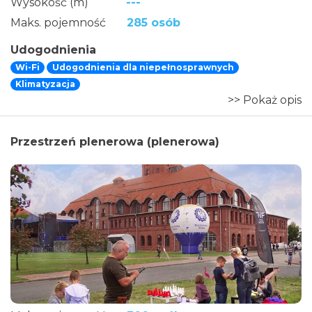
Wysokość (m)
---
Maks. pojemność
285 osób
Udogodnienia
Wi-Fi
Udogodnienia dla niepełnosprawnych
Klimatyzacja
>> Pokaż opis
Przestrzeń plenerowa (plenerowa)