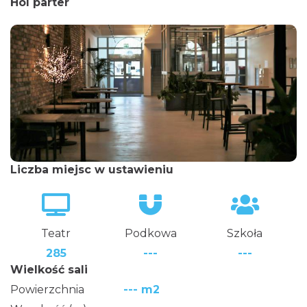
Hol parter
Liczba miejsc w ustawieniu
Teatr
Podkowa
Szkoła
285
---
---
Wielkość sali
Powierzchnia
--- m2