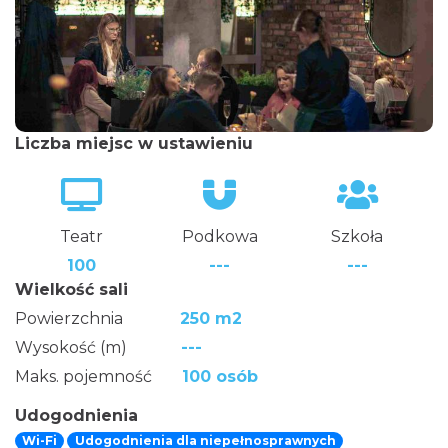
Liczba miejsc w ustawieniu
Teatr
Podkowa
Szkoła
100
---
---
Wielkość sali
Powierzchnia
250 m2
Wysokość (m)
---
Maks. pojemność
100 osób
Udogodnienia
Wi-Fi
Udogodnienia dla niepełnosprawnych