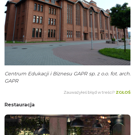
Centrum Edukacji i Biznesu GAPR sp. z o.o. fot. arch.
GAPR
Zauważyłeś błąd w treści?
ZGŁOŚ
Restauracja