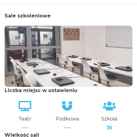
Sale szkoleniowe
Liczba miejsc w ustawieniu
Teatr
Podkowa
Szkoła
---
---
35
Wielkość sali