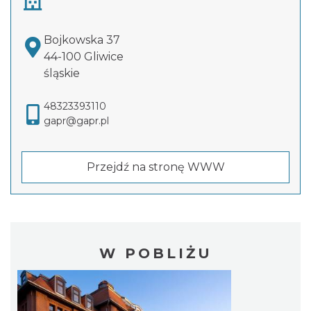
Bojkowska 37
44-100 Gliwice
śląskie
48323393110
gapr@gapr.pl
Przejdź na stronę WWW
W POBLIŻU