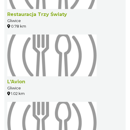
Restauracja Trzy Światy
Gliwice
0.78 km
L'Avion
Gliwice
1.02 km