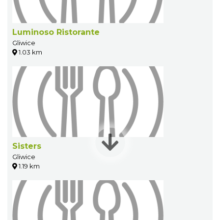
Luminoso Ristorante
Gliwice
1.03 km
Sisters
Gliwice
1.19 km