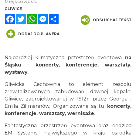
Miejscowość:
GLIWICE
Facebook
Twitter
WhatsApp
Messenger
Share
ODSŁUCHAJ TEKST
DODAJ DO PLANERA
Najbardziej klimatyczna przestrzeń eventowa
na
Śląsku -
koncerty, konferencje, warsztaty,
wystawy.
Gliwicka Cechownia to element zespołu
zrewitalizowanych zabudowań dawnej kopalni
Gliwice, zaprojektowanej w 1912r. przez Georga i
Emila Zillmannów. Organizowane są tu
koncerty,
konferencje, warsztaty, wernisaże
.
Fantastyczna przestrzeń eventowa oraz siedziba
EMT-Systems, największego w kraju ośrodka