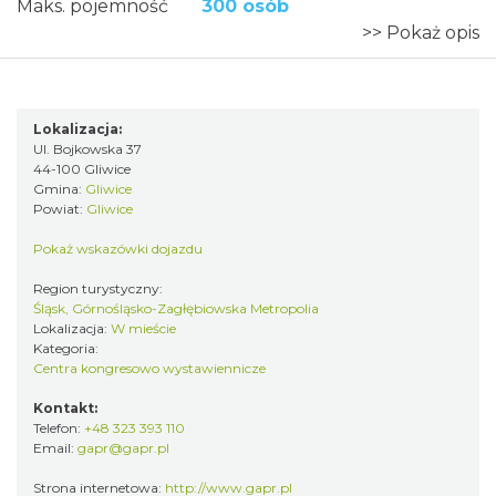
Maks. pojemność
300 osób
>> Pokaż opis
Lokalizacja:
Ul. Bojkowska 37
44-100 Gliwice
Gmina:
Gliwice
Powiat:
Gliwice
Pokaż wskazówki dojazdu
Region turystyczny:
Śląsk, Górnośląsko-Zagłębiowska Metropolia
Lokalizacja:
W mieście
Kategoria:
Centra kongresowo wystawiennicze
Kontakt:
Telefon:
+48 323 393 110
Email:
gapr@gapr.pl
Strona internetowa:
http://www.gapr.pl