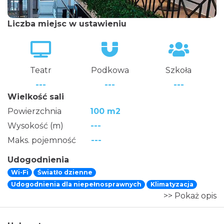
Liczba miejsc w ustawieniu
Teatr
Podkowa
Szkoła
---
---
---
Wielkość sali
Powierzchnia
100 m2
Wysokość (m)
---
Maks. pojemność
---
Udogodnienia
Wi-Fi
Światło dzienne
Udogodnienia dla niepełnosprawnych
Klimatyzacja
>> Pokaż opis