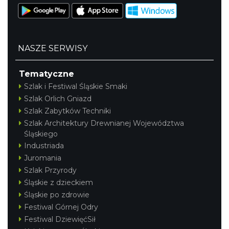
NASZE SERWISY
Tematyczne
Szlak i Festiwal Śląskie Smaki
Szlak Orlich Gniazd
Szlak Zabytków Techniki
Szlak Architektury Drewnianej Województwa
Śląskiego
Industriada
Juromania
Szlak Przyrody
Śląskie z dzieckiem
Śląskie po zdrowie
Festiwal Górnej Odry
Festiwal DziewięćSił