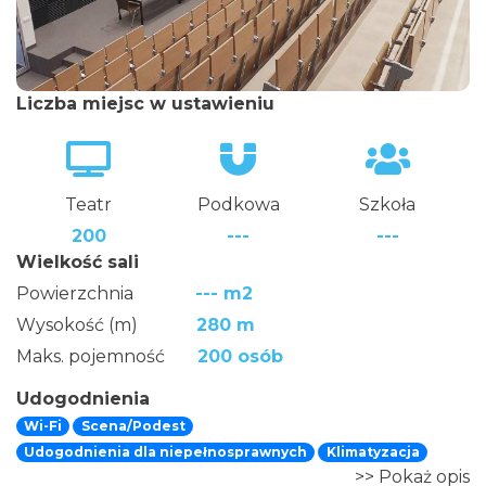
Liczba miejsc w ustawieniu
Teatr
Podkowa
Szkoła
200
---
---
Wielkość sali
Powierzchnia
--- m2
Wysokość (m)
280 m
Maks. pojemność
200 osób
Udogodnienia
Wi-Fi
Scena/Podest
Udogodnienia dla niepełnosprawnych
Klimatyzacja
>> Pokaż opis