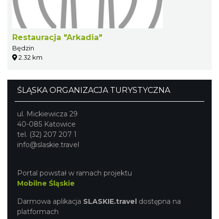
Restauracja "Arkadia"
Będzin
2.32 km
ŚLĄSKA ORGANIZACJA TURYSTYCZNA
ul. Mickiewicza 29
40-085 Katowice
tel. (32) 207 207 1
info@slaskie.travel
Portal powstał w ramach projektu
Mobilne Śląskie
Darmowa aplikacja
SLASKIE.travel
dostępna na
platformach