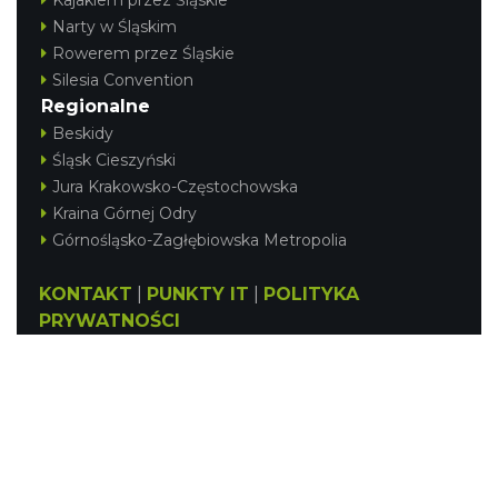
Kajakiem przez Śląskie
Narty w Śląskim
Rowerem przez Śląskie
Silesia Convention
Regionalne
Beskidy
Śląsk Cieszyński
Jura Krakowsko-Częstochowska
Kraina Górnej Odry
Górnośląsko-Zagłębiowska Metropolia
KONTAKT
|
PUNKTY IT
|
POLITYKA
PRYWATNOŚCI