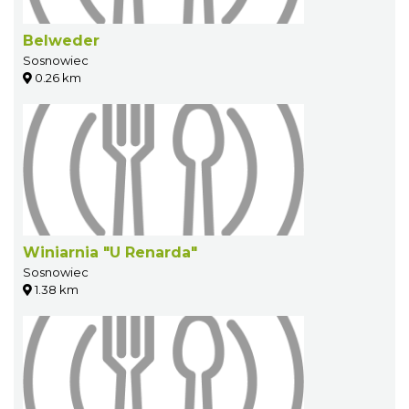
Belweder
Sosnowiec
0.26 km
Winiarnia "U Renarda"
Sosnowiec
1.38 km