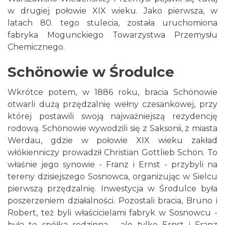
w drugiej połowie XIX wieku. Jako pierwsza, w
latach 80. tego stulecia, została uruchomiona
fabryka Mogunckiego Towarzystwa Przemysłu
Chemicznego.
Schönowie w Środulce
Wkrótce potem, w 1886 roku, bracia Schönowie
otwarli dużą przędzalnię wełny czesankowej, przy
której postawili swoją najważniejszą rezydencję
rodową. Schönowie wywodzili się z Saksonii, z miasta
Werdau, gdzie w połowie XIX wieku zakład
włókienniczy prowadził Christian Gottlieb Schön. To
właśnie jego synowie - Franz i Ernst - przybyli na
tereny dzisiejszego Sosnowca, organizując w Sielcu
pierwszą przędzalnię. Inwestycja w Środulce była
poszerzeniem działalności. Pozostali bracia, Bruno i
Robert, też byli właścicielami fabryk w Sosnowcu -
była to spółka rodzinna - ale tylko Ernst i Franz