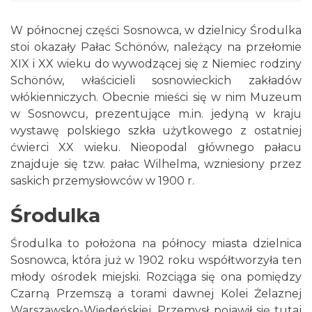
W północnej części Sosnowca, w dzielnicy Środulka
stoi okazały Pałac Schönów, należący na przełomie
XIX i XX wieku do wywodzącej się z Niemiec rodziny
Schönów, właścicieli sosnowieckich zakładów
włókienniczych. Obecnie mieści się w nim Muzeum
w Sosnowcu, prezentujące m.in. jedyną w kraju
wystawę polskiego szkła użytkowego z ostatniej
ćwierci XX wieku. Nieopodal głównego pałacu
znajduje się tzw. pałac Wilhelma, wzniesiony przez
saskich przemysłowców w 1900 r.
Środulka
Środulka to położona na północy miasta dzielnica
Sosnowca, która już w 1902 roku współtworzyła ten
młody ośrodek miejski. Rozciąga się ona pomiędzy
Czarną Przemszą a torami dawnej Kolei Żelaznej
Warszawsko-Wiedeńskiej. Przemysł pojawił się tutaj