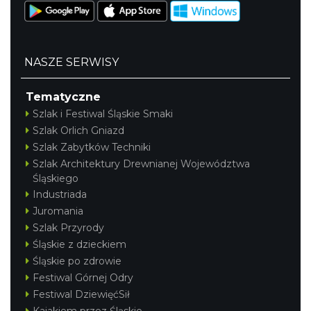
NASZE SERWISY
Tematyczne
Szlak i Festiwal Śląskie Smaki
Szlak Orlich Gniazd
Szlak Zabytków Techniki
Szlak Architektury Drewnianej Województwa
Śląskiego
Industriada
Juromania
Szlak Przyrody
Śląskie z dzieckiem
Śląskie po zdrowie
Festiwal Górnej Odry
Festiwal DziewięćSił