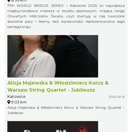
8.99 km
17th WORLD BRIDGE SERIES – Katowice 2026 to największa
międzynarodowa impreza w brydżu sportowym, mająca rangę
Otwartych Mistrzostw Świata, czyli startują w niej tworzone
dowolnie pary i teamy, bez konieczności reprezentowania tego
samego kraju.
Alicja Majewska & Włodzimierz Korcz &
Warsaw String Quartet - Jubileusz
Katowice
2026-09-18
9.03 km
Alicja Majewska & Włodzimierz Korcz & Warsaw String Quartet -
Jubileusz