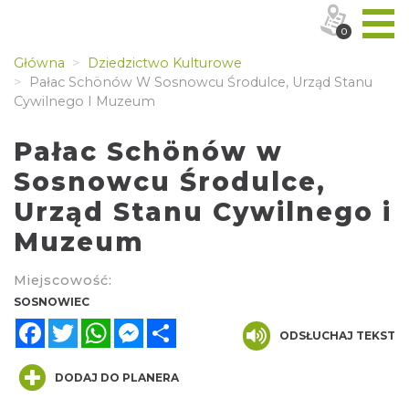
0
Główna
Dziedzictwo Kulturowe
Pałac Schönów W Sosnowcu Środulce, Urząd Stanu
Cywilnego I Muzeum
Pałac Schönów w
Sosnowcu Środulce,
Urząd Stanu Cywilnego i
Muzeum
Miejscowość:
SOSNOWIEC
Facebook
Twitter
WhatsApp
Messenger
Share
ODSŁUCHAJ TEKST
DODAJ DO PLANERA