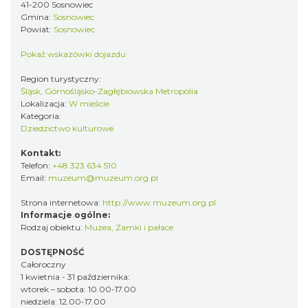
41-200 Sosnowiec
Gmina:
Sosnowiec
Powiat:
Sosnowiec
Pokaż wskazówki dojazdu
Region turystyczny:
Śląsk, Górnośląsko-Zagłębiowska Metropolia
Lokalizacja:
W mieście
Kategoria:
Dziedzictwo kulturowe
Kontakt:
Telefon:
+48 323 634 510
Email:
muzeum@muzeum.org.pl
Strona internetowa:
http://www.muzeum.org.pl
Informacje ogólne:
Rodzaj obiektu:
Muzea
,
Zamki i pałace
DOSTĘPNOŚĆ
Całoroczny
1 kwietnia - 31 października:
wtorek – sobota: 10.00-17.00
niedziela: 12.00-17.00