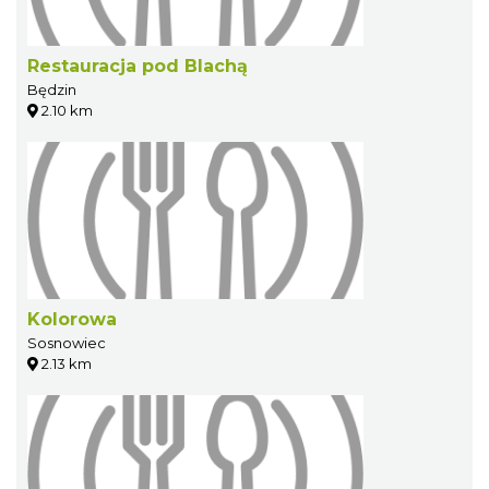
Restauracja pod Blachą
Będzin
2.10 km
Kolorowa
Sosnowiec
2.13 km