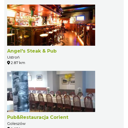
Angel's Steak & Pub
Ustroń
2.87 km
Pub&Restauracja Corient
Goleszów