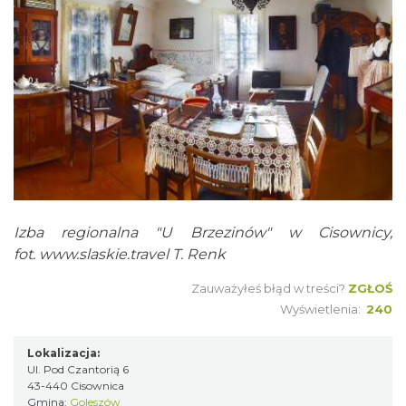
Izba regionalna "U Brzezinów" w Cisownicy,
fot.
www.slaskie.travel
T. Renk
Zauważyłeś błąd w treści?
ZGŁOŚ
Wyświetlenia:
240
Lokalizacja:
Ul. Pod Czantorią 6
43-440 Cisownica
Gmina:
Goleszów