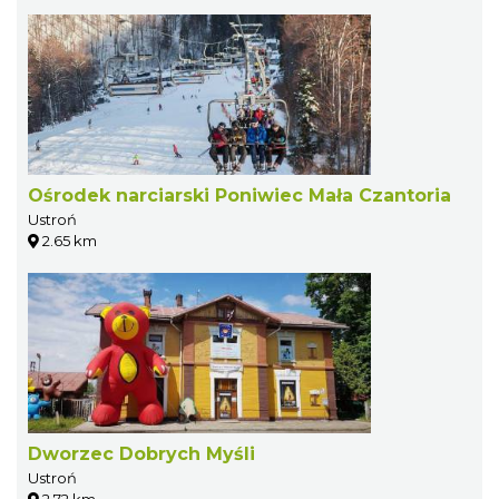
Ośrodek narciarski Poniwiec Mała Czantoria
Ustroń
2.65 km
Dworzec Dobrych Myśli
Ustroń