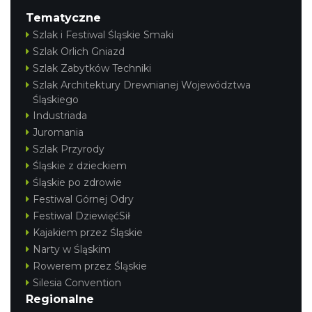
Tematyczne
Szlak i Festiwal Śląskie Smaki
Szlak Orlich Gniazd
Szlak Zabytków Techniki
Szlak Architektury Drewnianej Województwa
Śląskiego
Industriada
Juromania
Szlak Przyrody
Śląskie z dzieckiem
Śląskie po zdrowie
Festiwal Górnej Odry
Festiwal DziewięćSił
Kajakiem przez Śląskie
Narty w Śląskim
Rowerem przez Śląskie
Silesia Convention
Regionalne