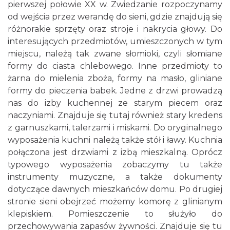
pierwszej połowie XX w. Zwiedzanie rozpoczynamy
od wejścia przez werandę do sieni, gdzie znajdują się
różnorakie sprzęty oraz stroje i nakrycia głowy. Do
interesujących przedmiotów, umieszczonych w tym
miejscu, należą tak zwane słomioki, czyli słomiane
formy do ciasta chlebowego. Inne przedmioty to
żarna do mielenia zboża, formy na masło, gliniane
formy do pieczenia babek. Jedne z drzwi prowadzą
nas do izby kuchennej ze starym piecem oraz
naczyniami. Znajduje się tutaj również stary kredens
z garnuszkami, talerzami i miskami. Do oryginalnego
wyposażenia kuchni należą także stół i ławy. Kuchnia
połączona jest drzwiami z izbą mieszkalną. Oprócz
typowego wyposażenia zobaczymy tu także
instrumenty muzyczne, a także dokumenty
dotyczące dawnych mieszkańców domu. Po drugiej
stronie sieni obejrzeć możemy komorę z glinianym
klepiskiem. Pomieszczenie to służyło do
przechowywania zapasów żywności. Znajduje się tu