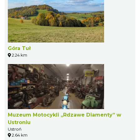
Góra Tuł
2.24 km
Muzeum Motocykli „Rdzawe Diamenty” w
Ustroniu
Ustroń
2.64 km