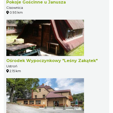
Pokoje Gościnne u Janusza
Cisownica
0.93 km
Ośrodek Wypoczynkowy "Leśny Zakątek"
Ustroń
2.15 km