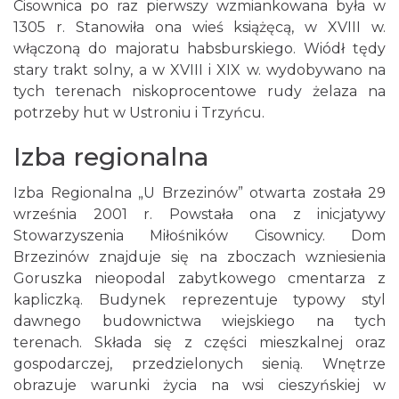
Cisownica po raz pierwszy wzmiankowana była w
1305 r. Stanowiła ona wieś książęcą, w XVIII w.
włączoną do majoratu habsburskiego. Wiódł tędy
stary trakt solny, a w XVIII i XIX w. wydobywano na
tych terenach niskoprocentowe rudy żelaza na
potrzeby hut w Ustroniu i Trzyńcu.
Izba regionalna
Izba Regionalna „U Brzezinów” otwarta została 29
września 2001 r. Powstała ona z inicjatywy
Stowarzyszenia Miłośników Cisownicy. Dom
Brzezinów znajduje się na zboczach wzniesienia
Goruszka nieopodal zabytkowego cmentarza z
kapliczką. Budynek reprezentuje typowy styl
dawnego budownictwa wiejskiego na tych
terenach. Składa się z części mieszkalnej oraz
gospodarczej, przedzielonych sienią. Wnętrze
obrazuje warunki życia na wsi cieszyńskiej w