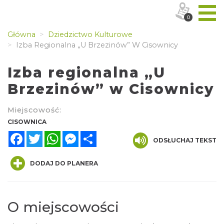
0
Główna
Dziedzictwo Kulturowe
Izba Regionalna „U Brzezinów” W Cisownicy
Izba regionalna „U
Brzezinów” w Cisownicy
Miejscowość:
CISOWNICA
Facebook
Twitter
WhatsApp
Messenger
Share
ODSŁUCHAJ TEKST
DODAJ DO PLANERA
O miejscowości