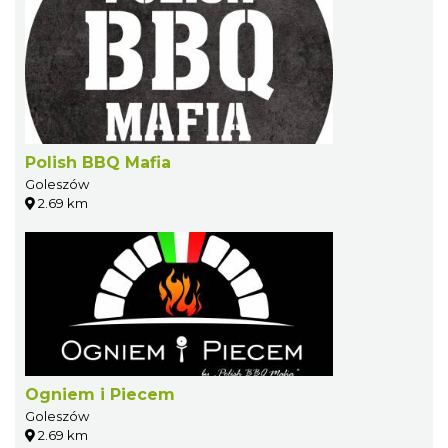
Polish BBQ Mafia
Goleszów
2.69 km
Ogniem i Piecem
Goleszów
2.69 km