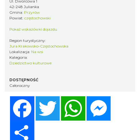
Ul. Dworcowa 1
42-248 Julianka
Gmina:
Przyrów
Powiat:
częstochowski
Pokaż wskazówki dojazdu
Region turystyczny:
Jura Krakowsko-Częstochowska
Lokalizacja:
Na wsi
Kategoria:
Dziedzictwo kulturowe
DOSTĘPNOŚĆ
Całoroczny
Facebook
Twitter
WhatsApp
Messenger
Share