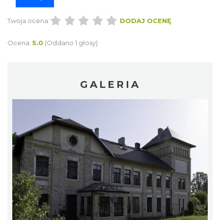
Twoja ocena:
DODAJ OCENĘ
Ocena:
5.0
(Oddano 1 głosy)
GALERIA