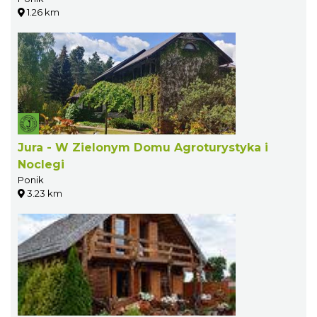
1.26 km
Jura - W Zielonym Domu Agroturystyka i
Noclegi
Ponik
3.23 km