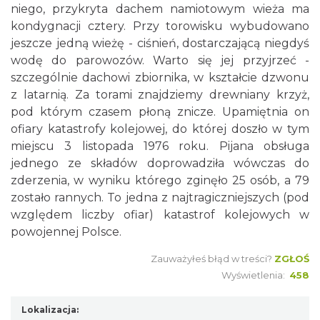
niego, przykryta dachem namiotowym wieża ma
kondygnacji cztery. Przy torowisku wybudowano
jeszcze jedną wieżę - ciśnień, dostarczającą niegdyś
wodę do parowozów. Warto się jej przyjrzeć -
szczególnie dachowi zbiornika, w kształcie dzwonu
z latarnią. Za torami znajdziemy drewniany krzyż,
pod którym czasem płoną znicze. Upamiętnia on
ofiary katastrofy kolejowej, do której doszło w tym
miejscu 3 listopada 1976 roku. Pijana obsługa
jednego ze składów doprowadziła wówczas do
zderzenia, w wyniku którego zginęło 25 osób, a 79
zostało rannych. To jedna z najtragiczniejszych (pod
względem liczby ofiar) katastrof kolejowych w
powojennej Polsce.
Zauważyłeś błąd w treści?
ZGŁOŚ
Wyświetlenia:
458
Lokalizacja: