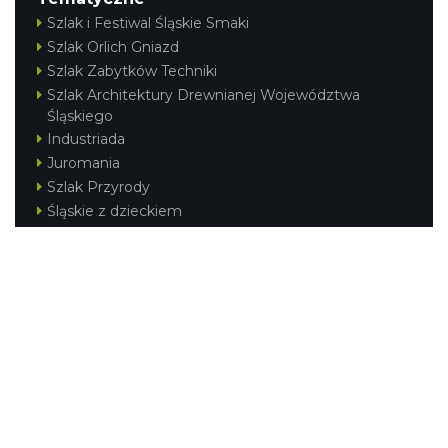
Szlak i Festiwal Śląskie Smaki
Szlak Orlich Gniazd
Szlak Zabytków Techniki
Szlak Architektury Drewnianej Województwa
Śląskiego
Industriada
Juromania
Szlak Przyrody
Śląskie z dzieckiem
Śląskie po zdrowie
Festiwal Górnej Odry
Festiwal DziewięćSił
Kajakiem przez Śląskie
Narty w Śląskim
Rowerem przez Śląskie
Silesia Convention
Regionalne
Beskidy