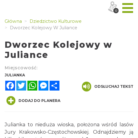
0
Główna
Dziedzictwo Kulturowe
Dworzec Kolejowy W Juliance
Dworzec Kolejowy w
Juliance
Miejscowość:
JULIANKA
Facebook
Twitter
WhatsApp
Messenger
Share
ODSŁUCHAJ TEKST
DODAJ DO PLANERA
Julianka to nieduża wioska, położona wśród lasów
Jury Krakowsko-Częstochowskiej. Odnajdziemy ją