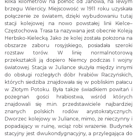
kilka kilometrów na północ od Janowa, na lewym
brzegu Wiercicy. Miejscowość w 1911 roku uzyskała
połączenie ze światem, dzięki wybudowaniu tutaj
stacji kolejowej na nowo powstałej linii Kielce–
Częstochowa. Trasa ta nazywana jest obecnie Koleją
Herbsko-Kielecką. Jako że kolej została położona na
obszarze zaboru rosyjskiego, posiadała szeroki
rozstaw torów. W linię normalnotorową
przekształcili ją dopiero Niemcy podczas I wojny
światowej. Stacja w Juliance służyła między innymi
do obsługi rozległych dóbr hrabiów Raczyńskich,
których siedziba znajdowała się w pobliskim pałacu
w Złotym Potoku. Była także świadkiem powitań i
pożegnań gości hrabiostwa, wśród których
znajdowali się m.in. przedstawiciele najbardziej
znanych polskich rodów arystokratycznych.
Dworzec kolejowy w Juliance, mimo, że nieczynny i
popadający w ruinę, wciąż robi wrażenie. Budynek
stacyjny jest dwukondygnacyjny, a przylegająca do