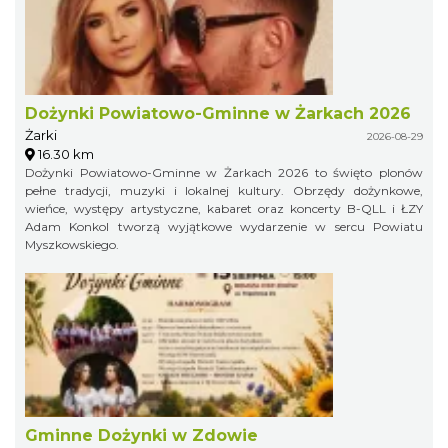
Dożynki Powiatowo-Gminne w Żarkach 2026
Żarki
2026-08-29
16.30 km
Dożynki Powiatowo-Gminne w Żarkach 2026 to święto plonów
pełne tradycji, muzyki i lokalnej kultury. Obrzędy dożynkowe,
wieńce, występy artystyczne, kabaret oraz koncerty B-QLL i ŁZY
Adam Konkol tworzą wyjątkowe wydarzenie w sercu Powiatu
Myszkowskiego.
Gminne Dożynki w Zdowie