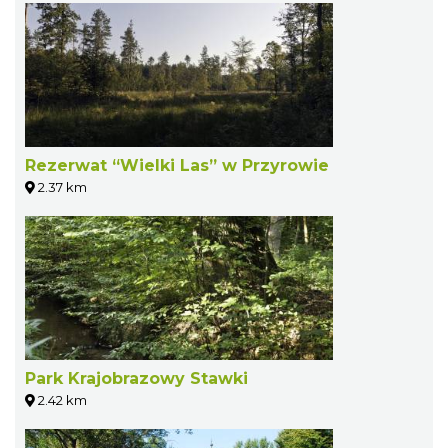
Rezerwat “Wielki Las” w Przyrowie
2.37 km
Park Krajobrazowy Stawki
2.42 km