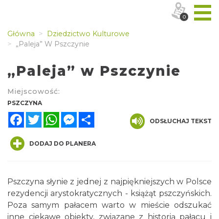
0
Główna
Dziedzictwo Kulturowe
„Paleja” W Pszczynie
„Paleja” w Pszczynie
Miejscowość:
PSZCZYNA
Facebook
Twitter
WhatsApp
Messenger
Share
ODSŁUCHAJ TEKST
DODAJ DO PLANERA
Pszczyna słynie z jednej z najpiękniejszych w Polsce
rezydencji arystokratycznych - książąt pszczyńskich.
Poza samym pałacem warto w mieście odszukać
inne ciekawe obiekty, związane z historią pałacu i