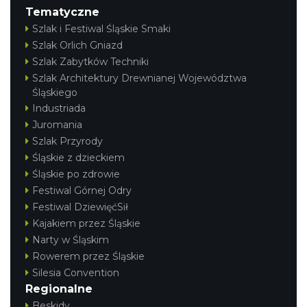
Tematyczne
Szlak i Festiwal Śląskie Smaki
Szlak Orlich Gniazd
Szlak Zabytków Techniki
Szlak Architektury Drewnianej Województwa
Śląskiego
Industriada
Juromania
Szlak Przyrody
Śląskie z dzieckiem
Śląskie po zdrowie
Festiwal Górnej Odry
Festiwal DziewięćSił
Kajakiem przez Śląskie
Narty w Śląskim
Rowerem przez Śląskie
Silesia Convention
Regionalne
Beskidy