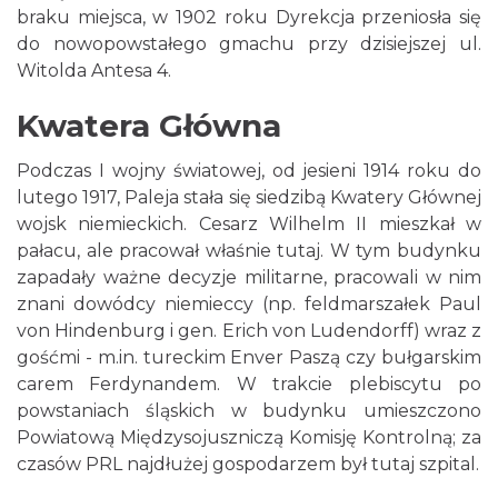
braku miejsca, w 1902 roku Dyrekcja przeniosła się
do nowopowstałego gmachu przy dzisiejszej ul.
Witolda Antesa 4.
Kwatera Główna
Podczas I wojny światowej, od jesieni 1914 roku do
lutego 1917, Paleja stała się siedzibą Kwatery Głównej
wojsk niemieckich. Cesarz Wilhelm II mieszkał w
pałacu, ale pracował właśnie tutaj. W tym budynku
zapadały ważne decyzje militarne, pracowali w nim
znani dowódcy niemieccy (np. feldmarszałek Paul
von Hindenburg i gen. Erich von Ludendorff) wraz z
gośćmi - m.in. tureckim Enver Paszą czy bułgarskim
carem Ferdynandem. W trakcie plebiscytu po
powstaniach śląskich w budynku umieszczono
Powiatową Międzysojuszniczą Komisję Kontrolną; za
czasów PRL najdłużej gospodarzem był tutaj szpital.