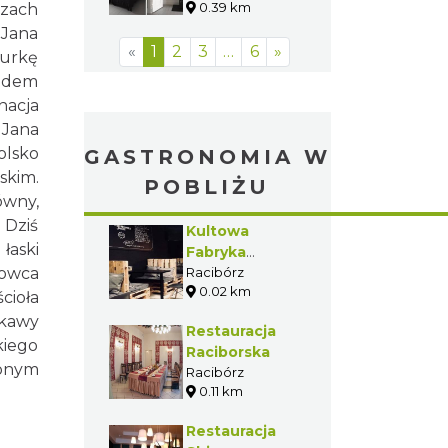
0.39 km
szach
 Jana
«
1
2
3
…
6
»
gurkę
azdem
nacja
 Jana
olsko
GASTRONOMIA W
skim.
POBLIŻU
ówny,
 Dziś
Kultowa
łaski
Fabryka
kowca
Zapiekanek
Racibórz
0.02 km
cioła
ekawy
Restauracja
kiego
Raciborska
ionym
Racibórz
0.11 km
Restauracja