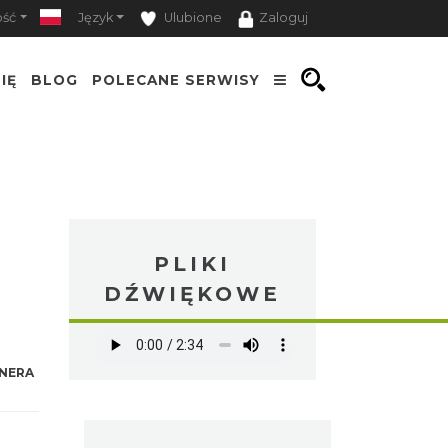
ość
Język
Ulubione
Zaloguj
IĘ
BLOG
POLECANE SERWISY
PLIKI
DŹWIĘKOWE
NERA