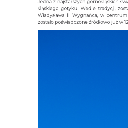
Jedna z najstarszych górnośląskich św
śląskiego gotyku. Wedle tradycji, zos
Władysława II Wygnańca, w centrum p
zostało poświadczone źródłowo już w 12