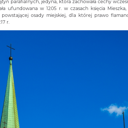
iątyń parafialnych, jedyna, która zachowała cechy wcze
tała ufundowana w 1205 r. w czasach księcia Mieszka,
owstającej osady miejskiej, dla której prawo flaman
17 r.