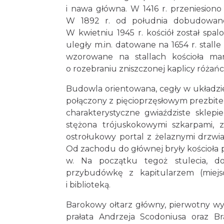
i nawa główna. W 1416 r. przeniesiono
W 1892 r. od południa dobudowano
W kwietniu 1945 r. kościół został spa
uległy m.in. datowane na 1654 r. stall
wzorowane na stallach kościoła m
o rozebraniu zniszczonej kaplicy różań
Budowla orientowana, cegły w układzie
połączony z pięcioprzęsłowym prezbite
charakterystyczne gwiaździste sklep
stężona trójuskokowymi szkarpami, 
ostrołukowy portal z żelaznymi drzwia
Od zachodu do głównej bryły kościoła 
w. Na początku tegoż stulecia, do
przybudówkę z kapitularzem (miej
i biblioteką.
Barokowy ołtarz główny, pierwotny wyk
prałata Andrzeja Scodoniusa oraz Brac