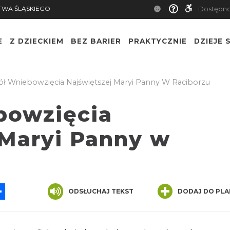
TWA ŚLĄSKIEGO
Dostępn
E
Z DZIECKIEM
BEZ BARIER
PRAKTYCZNIE
DZIEJE S
ół Wniebowzięcia Najświętszej Maryi Panny W Raciborzu
bowzięcia
 Maryi Panny w
App
ssenger
Share
ODSŁUCHAJ TEKST
DODAJ DO PLA