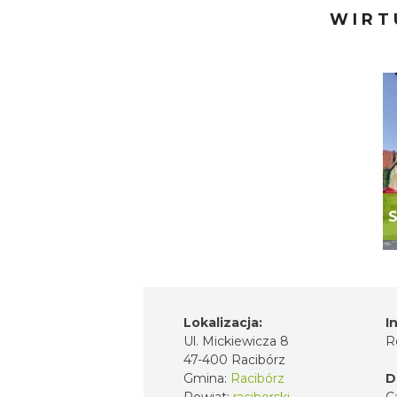
WIRT
Lokalizacja:
I
Ul. Mickiewicza 8
R
47-400 Racibórz
Gmina:
Racibórz
D
Powiat:
raciborski
C