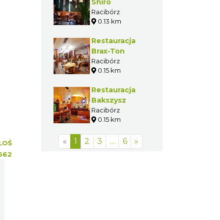
Shiro
Racibórz
0.13 km
Restauracja
Brax-Ton
Racibórz
0.15 km
Restauracja
Bakszysz
Racibórz
0.15 km
«
1
2
3
…
6
»
ŁOŚ
662