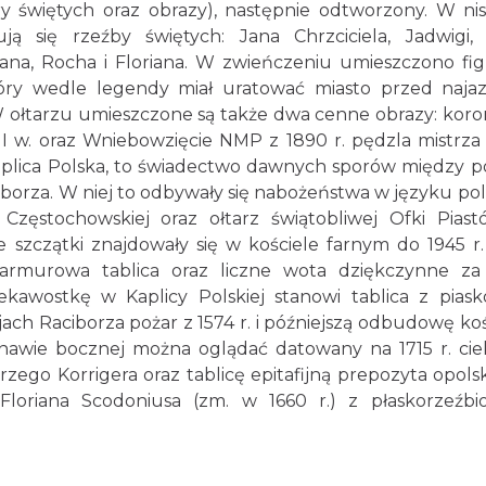
ry świętych oraz obrazy), następnie odtworzony. W ni
ą się rzeźby świętych: Jana Chrzciciela, Jadwigi,
tiana, Rocha i Floriana. W zwieńczeniu umieszczono fi
tóry wedle legendy miał uratować miasto przed naj
W ołtarzu umieszczone są także dwa cenne obrazy: koro
I w. oraz Wniebowzięcie NMP z 1890 r. pędzla mistrza
lica Polska, to świadectwo dawnych sporów między p
borza. W niej to odbywały się nabożeństwa w języku pol
 Częstochowskiej oraz ołtarz świątobliwej Ofki Piast
e szczątki znajdowały się w kościele farnym do 1945 r.
rmurowa tablica oraz liczne wota dziękczynne za 
ekawostkę w Kaplicy Polskiej stanowi tablica z pias
jach Raciborza pożar z 1574 r. i późniejszą odbudowę koś
j nawie bocznej można oglądać datowany na 1715 r. ci
ego Korrigera oraz tablicę epitafijną prepozyta opols
Floriana Scodoniusa (zm. w 1660 r.) z płaskorzeźb