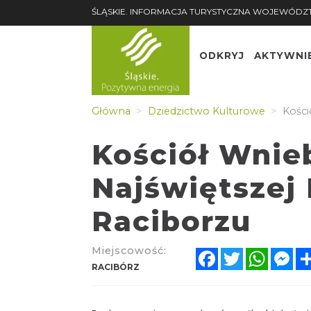
ŚLĄSKIE. INFORMACJA TURYSTYCZNA WOJEWÓDZ
ODKRYJ
AKTYWNI
Główna
Dziedzictwo Kulturowe
Kości
Kościół Wnie
Najświętszej
Raciborzu
Miejscowość:
Facebook
Twitter
Whats
Me
RACIBÓRZ