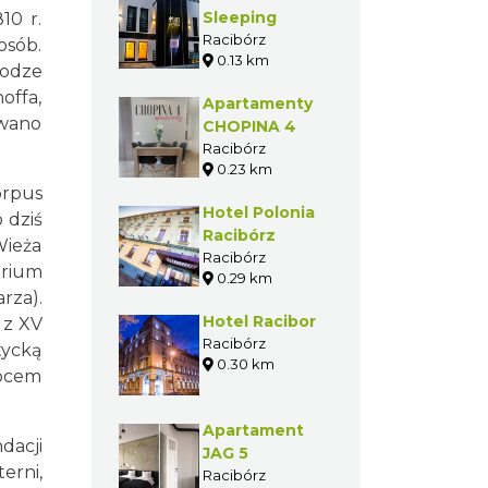
Sleeping
10 r.
Racibórz
sób.
0.13 km
żodze
offa,
Apartamenty
wano
CHOPINA 4
Racibórz
0.23 km
orpus
Hotel Polonia
 dziś
Racibórz
Wieża
Racibórz
erium
0.29 km
rza).
Hotel Racibor
 z XV
Racibórz
tycką
0.30 km
bcem
Apartament
dacji
JAG 5
erni,
Racibórz