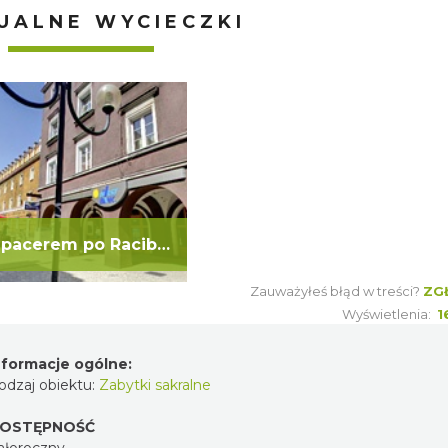
UALNE WYCIECZKI
Spacerem po Raciborzu
Zauważyłeś błąd w treści?
ZG
Wyświetlenia:
1
nformacje ogólne:
odzaj obiektu:
Zabytki sakralne
OSTĘPNOŚĆ
ałoroczny