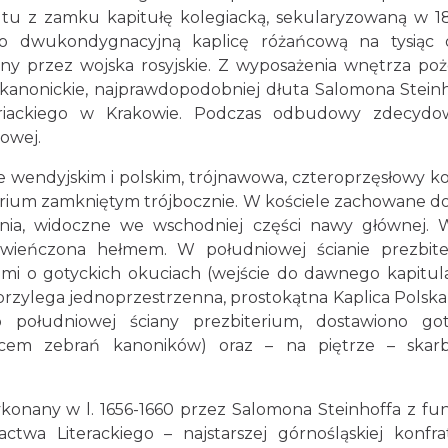
 tu z zamku kapitułę kolegiacką, sekularyzowaną w 18
 dwukondygnacyjną kaplicę różańcową na tysiąc o
lony przez wojska rosyjskie. Z wyposażenia wnętrza po
e kanonickie, najprawdopodobniej dłuta Salomona Steinh
ariackiego w Krakowie. Podczas odbudowy zdecydo
cowej.
 wendyjskim i polskim, trójnawowa, czteroprzęsłowy k
rium zamkniętym trójbocznie. W kościele zachowane do
ienia, widoczne we wschodniej części nawy głównej. 
zwieńczona hełmem. W południowej ścianie prezbit
mi o gotyckich okuciach (wejście do dawnego kapitula
przylega jednoprzestrzenna, prostokątna Kaplica Polska
 południowej ściany prezbiterium, dostawiono go
scem zebrań kanoników) oraz – na piętrze – skar
onany w l. 1656-1660 przez Salomona Steinhoffa z fun
twa Literackiego – najstarszej górnośląskiej konfrat