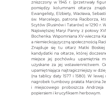
zniszczony w 1945 r. (przetrwały figu
pomiędzy kolumnami ołtarza znajduj
Ewangelisty, Elżbiety, Wacława, Sebas
św. Marcelego, patrona Raciborza, k
Scytów (Rusinów i Tatarów) w 1290 r. 
Najświętszej Maryi Panny z połowy XVI
Bochenka. Wspomniana XV-wieczna Kap
a niemieckojęzyczną społecznością Raci
Znajduje się tu ołtarz Matki Boskiej
kandydatki na ołtarze, której doczesn
miejsce jej pochówku upamiętnia ma
uzyskane za jej wstawiennictwem. Ci
upamiętniająca najtragiczniejszy w dzie
(na tablicy daty 1577 i 1580). W lewe
nagrobek tumbowy prałata Marcina Jerz
i miejscowego proboszcza Andrzeja 
popiersiem i krucyfiksem herbowym.