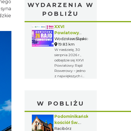
snego
WYDARZENIA W
 syna
POBLIŻU
dzkie
XXVI
Powiatowy
Rajd
Wodzisław Śląski
2026-08-30
19.83 km
Rowerowy
W niedzielę, 30
sierpnia 2026 r.,
odbędzie się XXVI
Powiatowy Rajd
Rowerowy – jedno
z największych i
najchętniej
wybieranych
wydarzeń
rekreacyjnych w
W POBLIŻU
regionie.
Tegoroczna edycja
rozpocznie się w
Podominikański
Wodzisławiu
kościół Św.
Śląskim, a
Jakuba w
Racibórz
zakończy w