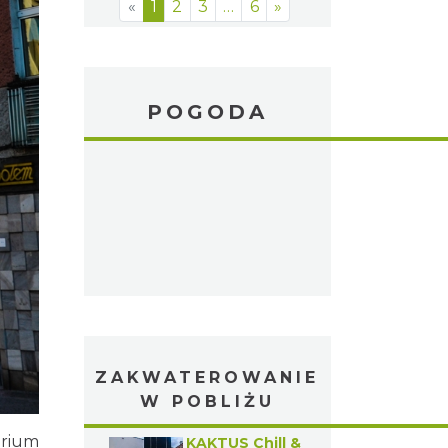
«
1
2
3
…
6
»
POGODA
ZAKWATEROWANIE
W POBLIŻU
erium
KAKTUS Chill &