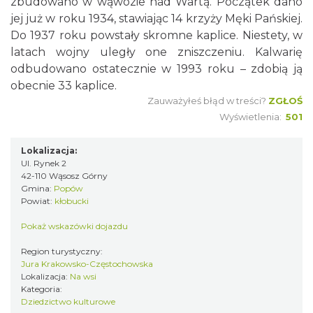
zbudowano w wąwozie nad Wartą. Początek dano
jej już w roku 1934, stawiając 14 krzyży Męki Pańskiej.
Do 1937 roku powstały skromne kaplice. Niestety, w
latach wojny uległy one zniszczeniu. Kalwarię
odbudowano ostatecznie w 1993 roku – zdobią ją
obecnie 33 kaplice.
Zauważyłeś błąd w treści?
ZGŁOŚ
Wyświetlenia:
501
Lokalizacja:
Ul. Rynek 2
42-110 Wąsosz Górny
Gmina:
Popów
Powiat:
kłobucki
Pokaż wskazówki dojazdu
Region turystyczny:
Jura Krakowsko-Częstochowska
Lokalizacja:
Na wsi
Kategoria:
Dziedzictwo kulturowe