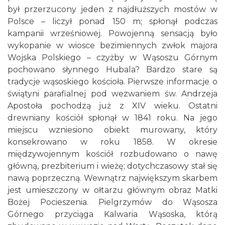
był przerzucony jeden z najdłuższych mostów w
Polsce – liczył ponad 150 m; spłonął podczas
kampanii wrześniowej. Powojenną sensacją było
wykopanie w wiosce bezimiennych zwłok majora
Wojska Polskiego – czyżby w Wąsoszu Górnym
pochowano słynnego Hubala? Bardzo stare są
tradycje wąsoskiego kościoła. Pierwsze informacje o
świątyni parafialnej pod wezwaniem św. Andrzeja
Apostoła pochodzą już z XIV wieku. Ostatni
drewniany kościół spłonął w 1841 roku. Na jego
miejscu wzniesiono obiekt murowany, który
konsekrowano w roku 1858. W okresie
międzywojennym kościół rozbudowano o nawę
główną, prezbiterium i wieżę; dotychczasowy stał się
nawą poprzeczną. Wewnątrz największym skarbem
jest umieszczony w ołtarzu głównym obraz Matki
Bożej Pocieszenia. Pielgrzymów do Wąsosza
Górnego przyciąga Kalwaria Wąsoska, którą