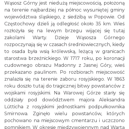
Wąsosz Górny jest niedużą miejscowością, położoną
na terenie najbardziej na północ wysuniętej gminy
województwa śląskiego, z siedzibą w Popowie. Od
Częstochowy dzieli ją odległość około 35 km. Wieś
rozłożyła się na lewym brzegu wijącej się tutaj
zakolami Warty. Dzieje Wąsosza Górnego
rozpoczynają się w czasach średniowiecznych, kiedy
to osada była wsią królewską, leżącą w granicach
starostwa brzeźnickiego. W 1717 roku, po koronacji
cudownego obrazu Madonny z Jasnej Góry, wieś
przekazano paulinom. Po rozbiorach miejscowość
znalazła się na terenie zaboru rosyjskiego. W 1863
roku doszło tutaj do tragicznej bitwy powstańców z
wojskami rosyjskimi. Na Warowej Górze starły się
oddziały pod dowództwem majora Aleksandra
Lűtticha z rosyjskimi jednostkami podpułkownika
Smirnowa. Zginęło wielu powstańców, których
pochowano na miejscowym cmentarzu i uczczono
pomnikiem. W okresie międzywojennym nad Wartą