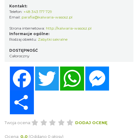
Kontakt:
Telefon:
+48 343 177 729
Email:
parafia@kalwaria-wasosz.pl
Strona internetowa:
http://kalwaria-wasosz.pl
Informacje ogólne:
Rodzaj obiektu:
Zabytki sakralne
DOSTĘPNOŚĆ
Całoroczny
Facebook
Twitter
WhatsApp
Messenger
Share
Twoja ocena:
DODAJ OCENĘ
Ocena:
0.0
(Oddano 0 głosy)