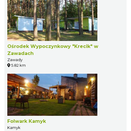
Ośrodek Wypoczynkowy "Krecik" w
Zawadach
Zawady
5.82 km
Folwark Kamyk
Kamyk