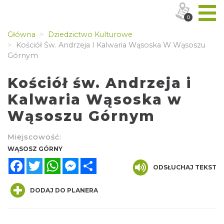
0
Główna
Dziedzictwo Kulturowe
Kościół Św. Andrzeja I Kalwaria Wąsoska W Wąsoszu
Górnym
Kościół św. Andrzeja i
Kalwaria Wąsoska w
Wąsoszu Górnym
Miejscowość:
WĄSOSZ GÓRNY
Facebook
Twitter
WhatsApp
Messenger
Share
ODSŁUCHAJ TEKST
DODAJ DO PLANERA