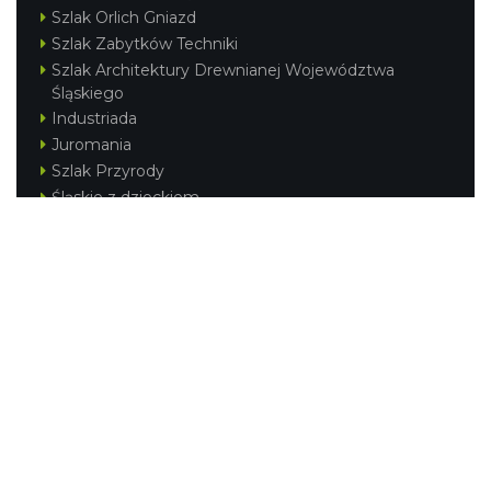
Szlak Orlich Gniazd
Szlak Zabytków Techniki
Szlak Architektury Drewnianej Województwa
Śląskiego
Industriada
Juromania
Szlak Przyrody
Śląskie z dzieckiem
Śląskie po zdrowie
Festiwal Górnej Odry
Festiwal DziewięćSił
Kajakiem przez Śląskie
Narty w Śląskim
Rowerem przez Śląskie
Silesia Convention
Regionalne
Beskidy
Śląsk Cieszyński
Jura Krakowsko-Częstochowska