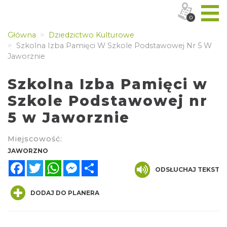
0
Główna
Dziedzictwo Kulturowe
Szkolna Izba Pamięci W Szkole Podstawowej Nr 5 W
Jaworznie
Szkolna Izba Pamięci w
Szkole Podstawowej nr
5 w Jaworznie
Miejscowość:
JAWORZNO
Facebook
Twitter
WhatsApp
Messenger
Share
ODSŁUCHAJ TEKST
DODAJ DO PLANERA