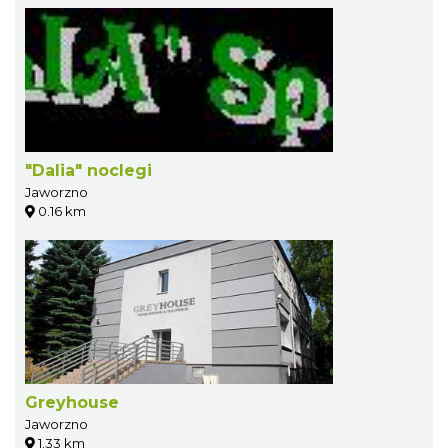
"Dalia" noclegi
Jaworzno
0.16 km
Greyhouse
Jaworzno
1.33 km