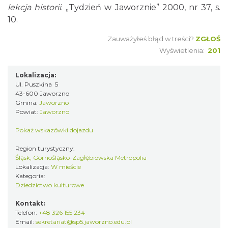
lekcja historii
. „Tydzień w Jaworznie” 2000, nr 37, s.
10.
Zauważyłeś błąd w treści?
ZGŁOŚ
Wyświetlenia:
201
Lokalizacja:
Ul. Puszkina 5
43-600 Jaworzno
Gmina:
Jaworzno
Powiat:
Jaworzno
Pokaż wskazówki dojazdu
Region turystyczny:
Śląsk, Górnośląsko-Zagłębiowska Metropolia
Lokalizacja:
W mieście
Kategoria:
Dziedzictwo kulturowe
Kontakt:
Telefon:
+48 326 155 234
Email:
sekretariat@sp5.jaworzno.edu.pl