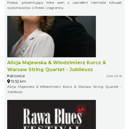
Polsce, prezentujący kilka scen z udziałem niemalże kilkuset
wykonawców z Polski i zagranicy.
Alicja Majewska & Włodzimierz Korcz &
Warsaw String Quartet - Jubileusz
Katowice
2026-09-18
15.52 km
Alicja Majewska & Włodzimierz Korcz & Warsaw String Quartet -
Jubileusz