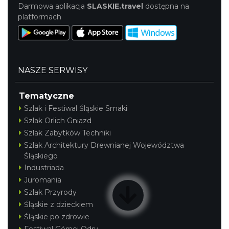
Darmowa aplikacja
SLASKIE.travel
dostępna na
platformach
NASZE SERWISY
Tematyczne
Szlak i Festiwal Śląskie Smaki
Szlak Orlich Gniazd
Szlak Zabytków Techniki
Szlak Architektury Drewnianej Województwa
Śląskiego
Industriada
Juromania
Szlak Przyrody
Śląskie z dzieckiem
Śląskie po zdrowie
Festiwal Górnej Odry