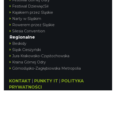
Festiwal DziewięćSił
Kajakiem przez Śląskie
Narty w Śląskim
Rowerem przez Śląskie
Silesia Convention
Regionalne
Beskidy
Śląsk Cieszyński
Jura Krakowsko-Częstochowska
Kraina Górnej Odry
Górnośląsko-Zagłębiowska Metropolia
KONTAKT
|
PUNKTY IT
|
POLITYKA
PRYWATNOŚCI