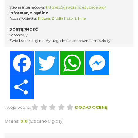
Strona internetowa:
http://sp5-jaworzno.edupage.org/
Informacje ogólne:
Rodzaj obiektu:
Muzea
,
Źródła historii
,
Inne
DOSTĘPNOŚĆ
Sezonowy
Zwiedzanie Izby należy uzgodnić z pracownikami szkoły.
Facebook
Twitter
WhatsApp
Messenger
Share
Twoja ocena:
DODAJ OCENĘ
Ocena:
0.0
(Oddano 0 głosy)