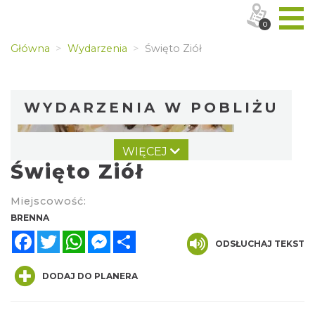
0
Główna
Wydarzenia
Święto Ziół
WYDARZENIA W POBLIŻU
WIĘCEJ
Święto Ziół
Miejscowość:
BRENNA
Facebook
Twitter
WhatsApp
Messenger
Share
Święto Zielin - Koncert zespołu "Trzy
ODSŁUCHAJ TEKST
Struny"
Brenna
DODAJ DO PLANERA
0.00 km
2026-08-14