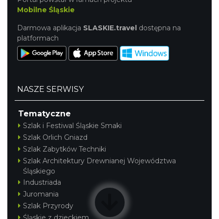
Mobilne Śląskie
Darmowa aplikacja
SLASKIE.travel
dostępna na
platformach
Plener malarski
Wisła
7.58 km
2026-08-11
NASZE SERWISY
Tematyczne
Szlak i Festiwal Śląskie Smaki
Szlak Orlich Gniazd
Szlak Zabytków Techniki
Szlak Architektury Drewnianej Województwa
Śląskiego
Wystawa plenerowa "Z archiwum Z.
Industriada
Pamiątki rodzinne Polaków z Zaolzia"
Juromania
Wisła
Szlak Przyrody
7.58 km
2026-07-27
Śląskie z dzieckiem