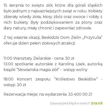
15 sierpnia to święto ziół, które dla górali śląskich
było jednym z najważniejszych świąt w roku. Kobiety
zbierały wtedy zioła, kłosy zbóż oraz owoce i robiły z
nich bukiety. Były podziękowaniem za plony oraz
dary natury, miały chronić i zapewniać zdrowie.
Święto Zielin - wykład i warsztaty: bukiety
Z tej właśnie okazji, Beskidzki Dom Zielin „Przytulia”
na Zielną
oferuje dzień pełen ziołowych atrakcji:
Brenna
0.00 km
2026-08-14
11:00 Warsztaty Zielarskie - cena: 30 zł
13:00 spotkanie autorskie z Karoliną Lisek, autorką
książki “Słowiańska magia ziół” - wstęp wolny
18:00 Koncert zespołu: “Królestwo Beskidów” -
wstęp: 30 zł
Rezerwacja miejsc na wydarzenia: 33 400 00 21
Festiwal Zderzenia Gatunków & Moto
Granda 2026
Zauważyłeś błąd w treści?
ZGŁOŚ