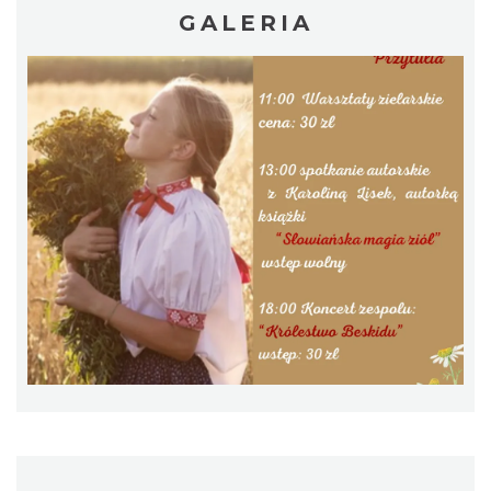
GALERIA
Wakacyjna Potańcówka na Czantorii
Ustroń
5.99 km
2026-08-15
Zlot Pojazdów Zabytkowych
Górki Wielkie
6.48 km
2026-08-16