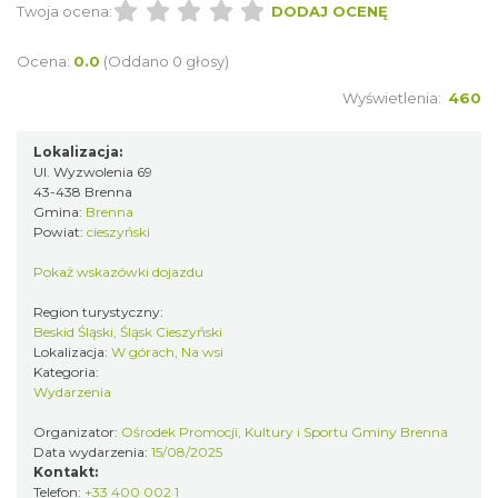
Brenna
Twoja ocena:
DODAJ OCENĘ
0.00 km
2026-08-07
Ocena:
0.0
(Oddano 0 głosy)
Wyświetlenia:
460
Lokalizacja:
Ul. Wyzwolenia 69
43-438 Brenna
Gmina:
Brenna
Powiat:
cieszyński
Spotkanie z Utopcem na Bajkowym Szlaku
Brenna
Pokaż wskazówki dojazdu
0.46 km
2026-08-21
Region turystyczny:
Beskid Śląski, Śląsk Cieszyński
Lokalizacja:
W górach, Na wsi
Kategoria:
Wydarzenia
Organizator:
Ośrodek Promocji, Kultury i Sportu Gminy Brenna
Data wydarzenia:
15/08/2025
Kontakt:
XXXVI Dożynki Ekumeniczne - barwny
Telefon:
+33 400 002 1