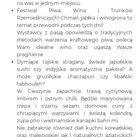
na was w jednym miejscu.
Festiwal Piwa, Wina i Trunków
Rzemieślniczych! Chmiel, jabłka i winogrona to
temat przewodni podczas tych dni!
Wystawcy z pasją opowiedzą o tradycyjnych
metodach warzenia kraftowego piwa, polecą
Wam idealne wino oraz ugaszą Wasze
pragnienie
Dymiące tajskie stragany, świeże japońskie
sushi czy indyjska aromatyczna pakora? A
może gruzińskie chaczapuri czy libański
tabbouleh?
W Cieszynie zapachnie trawą cytrynową,
imbirem i ostrym chilli. Będzie marynowana
rzepa i czarny sezam, domowe curry z
chrupiącymi warzywami i świeżą kolendrą,
zupa pho i wietnamskie kanapki bahn mi.
Nie zabraknie również dań kuchni koreańskiej
oraz malezyjskiej jak i naturalnych azjatyckich