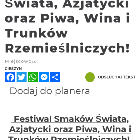
Świata, Azjatycki
oraz Piwa, Wina i
Trunków
Rzemieślniczych!
Miejscowość:
CIESZYN
Facebook
Twitter
WhatsApp
Messenger
Share
ODSŁUCHAJ TEKST
Dodaj do planera
Festiwal Smaków Świata,
Azjatycki oraz Piwa, Wina i
Trunków Rzemieślniczych!