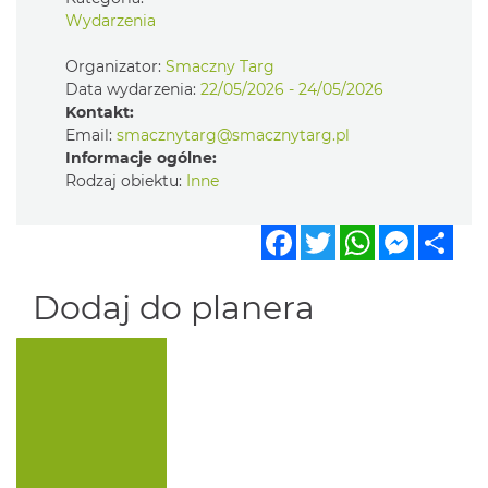
Wydarzenia
Organizator:
Smaczny Targ
Data wydarzenia:
22/05/2026 - 24/05/2026
Kontakt:
Email:
smacznytarg@smacznytarg.pl
Informacje ogólne:
Rodzaj obiektu:
Inne
Facebook
Twitter
WhatsApp
Messen
Sha
Dodaj do planera