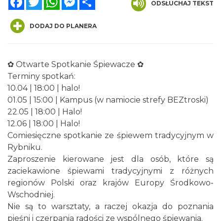
ODSŁUCHAJ TEKST
DODAJ DO PLANERA
✿ Otwarte Spotkanie Śpiewacze ✿
Terminy spotkań:
10.04 | 18:00 | halo!
Spotkanie miłośników numizmatów
01.05 | 15:00 | Kampus (w namiocie strefy BEZtroski)
Rybnik
22.05 | 18:00 | Halo!
0.00 km
2026-08-08
12.06 | 18:00 | Halo!
Comiesięczne spotkanie ze śpiewem tradycyjnym w
Rybniku.
Zaproszenie kierowane jest dla osób, które są
zaciekawione śpiewami tradycyjnymi z różnych
regionów Polski oraz krajów Europy Środkowo-
Wschodniej.
Nie są to warsztaty, a raczej okazja do poznania
Wakacyjne Warsztaty Malarskie "Rybnik -
pieśni i czerpania radości ze wspólnego śpiewania.
miasto zieleni"