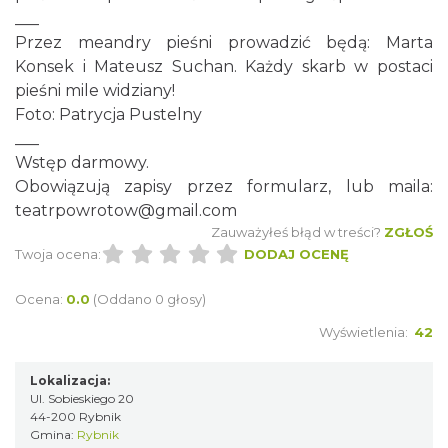
___
Rybnik
0.00 km
2026-08-22
Przez meandry pieśni prowadzić będą: Marta
Konsek i Mateusz Suchan. Każdy skarb w postaci
pieśni mile widziany!
Foto: Patrycja Pustelny
___
Wstęp darmowy.
Obowiązują zapisy przez formularz, lub maila:
teatrpowrotow@gmail.com
Coś z niczego - organizery z tektury, z
Zauważyłeś błąd w treści?
ZGŁOŚ
makramy...
Twoja ocena:
DODAJ OCENĘ
Rybnik
0.00 km
2026-08-19
Ocena:
0.0
(Oddano 0 głosy)
Wyświetlenia:
42
Lokalizacja:
Ul. Sobieskiego 20
44-200 Rybnik
Gmina:
Rybnik