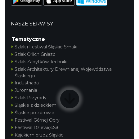
NASZE SERWISY
Tematyczne
Szlak i Festiwal Śląskie Smaki
Szlak Orlich Gniazd
Szlak Zabytków Techniki
Szlak Architektury Drewnianej Województwa
Śląskiego
Industriada
Juromania
Szlak Przyrody
Śląskie z dzieckiem
Śląskie po zdrowie
Festiwal Górnej Odry
Festiwal DziewięćSił
Kajakiem przez Śląskie