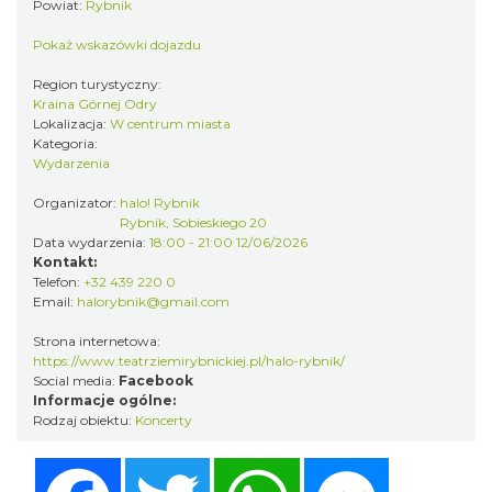
Powiat:
Rybnik
DNI OTWARTE w teatrze NA PÓŁ i teatrze
Pokaż wskazówki dojazdu
POWROTÓW || REKRUTACJA NA SEZON
Region turystyczny:
Rybnik
26/27
Kraina Górnej Odry
0.00 km
2026-08-29
Lokalizacja:
W centrum miasta
Kategoria:
Wydarzenia
Organizator:
halo! Rybnik
Rybnik, Sobieskiego 20
Data wydarzenia:
18:00 - 21:00 12/06/2026
Kontakt:
Telefon:
+32 439 220 0
Email:
halorybnik@gmail.com
XXVI Powiatowy Rajd Rowerowy
Strona internetowa:
Wodzisław Śląski
https://www.teatrziemirybnickiej.pl/halo-rybnik/
11.19 km
2026-08-30
Social media:
Facebook
Informacje ogólne:
Rodzaj obiektu:
Koncerty
Facebook
Twitter
WhatsApp
Messenger