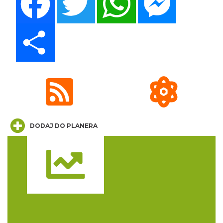
Share
Koncert Sandry w Gliwicach
Gliwice
21.05 km
2026-10-16
DODAJ DO PLANERA
Wystawa prof. Włodzimierza
Trasa
Kwiatkowskiego w Tichauer Art Gallery
Tychy
27.13 km
2026-07-31