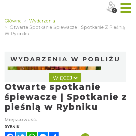
0
Główna
Wydarzenia
Otwarte Spotkanie Śpiewacze | Spotkanie Z Pieśnią
W Rybniku
WYDARZENIA W POBLIŻU
WIĘCEJ
Otwarte spotkanie
śpiewacze | Spotkanie z
pieśnią w Rybniku
Warsztat gry na flecie indiańskim –
Miejscowość:
pierwsze kroki w świecie melodii
RYBNIK
Rybnik
Facebook
Twitter
WhatsApp
Messenger
Share
0.00 km
2026-09-10