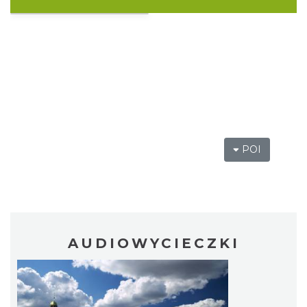
Święto Ziół w pszczyńskim skansenie
Pszczyna
28.63 km
2026-08-15
POI
AUDIOWYCIECZKI