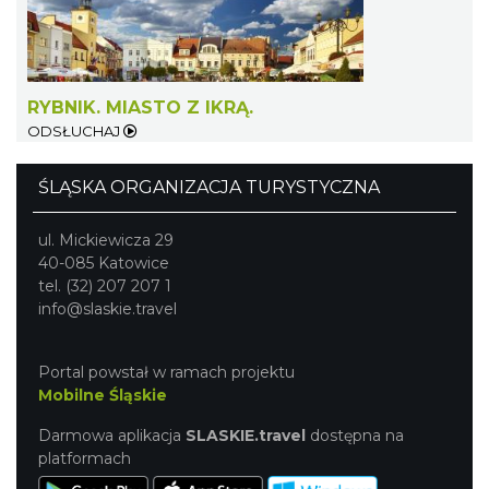
RYBNIK. MIASTO Z IKRĄ.
ODSŁUCHAJ
ŚLĄSKA ORGANIZACJA TURYSTYCZNA
ul. Mickiewicza 29
40-085 Katowice
tel. (32) 207 207 1
info@slaskie.travel
Portal powstał w ramach projektu
Mobilne Śląskie
Darmowa aplikacja
SLASKIE.travel
dostępna na
platformach