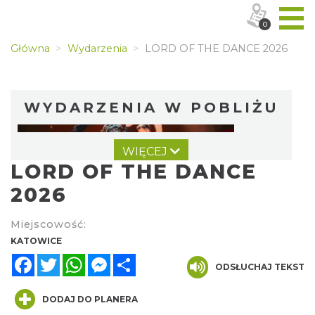
0
Główna
Wydarzenia
LORD OF THE DANCE 2026
WYDARZENIA W POBLIŻU
WIĘCEJ
LORD OF THE DANCE
2026
Miejscowość:
LORD OF THE DANCE - 30th Anniversary
KATOWICE
Tour
Facebook
Twitter
WhatsApp
Messenger
Share
ODSŁUCHAJ TEKST
Katowice
0.00 km
2026-12-11
DODAJ DO PLANERA