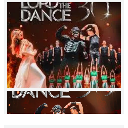
13.67 km
2026-07-31
Koncert Sandry w Gliwicach
Gliwice
21.85 km
2026-10-16
Zimna Połówka & Ćwiartka czyli Extremalny