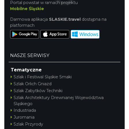
Portal powstał w ramach projektu
Mobilne Śląskie
Darmowa aplikacja
SLASKIE.travel
dostępna na
platformach
NASZE SERWISY
Tematyczne
Szlak i Festiwal Śląskie Smaki
Szlak Orlich Gniazd
Szlak Zabytków Techniki
Szlak Architektury Drewnianej Województwa
Śląskiego
Industriada
Juromania
Szlak Przyrody