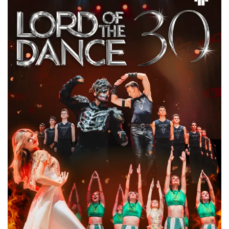
CO, GDZIE, KIEDY W KATOWICACH 3-
9.08.2026
Katowice
0.71 km
2026-08-03
Muzyka zespołu Metallica symfonicznie
2026
Katowice
1.24 km
2026-11-14