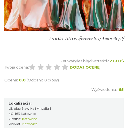
OFF Festival 2026
źrodlo:
https://www.kupbilecik.pl/
Katowice
2.23 km
2026-08-07
Zauważyłeś błąd w treści?
ZGŁOŚ
Twoja ocena:
DODAJ OCENĘ
Ocena:
0.0
(Oddano 0 głosy)
Wyświetlenia:
65
Silesia Memoriał Kamili Skolimowskiej
Lokalizacja:
Chorzów
Ul. plac Sławika i Antalla 1
4.05 km
2026-08-23
40-163 Katowice
Gmina:
Katowice
Powiat:
Katowice