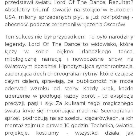
przedstawił światu Lord Of The Dance. Rezultat?
Absolutny triumf. Owacje na stojąco w Europie i
USA, miliony sprzedanych płyt, a już rok później -
obecność podczas ceremonii wręczenia Oscarów.
Ten sukces nie był przypadkiem. To było narodziny
legendy. Lord Of The Dance to widowisko, które
łączy w sobie piękno irlandzkiego tańca,
Poland Bachaturo Festiwal
mitologiczną narrację i nowoczesne show na
Katowice
światowym poziomie. Hipnotyzująca synchronizacja,
0.17 km
2026-08-14
zapierająca dech choreografia i rytmy, które czujesz
całym ciałem, sprawiają, że publiczność nie może
oderwać wzroku od sceny. Każdy krok, każde
uderzenie w podłogę, każdy obrót - to eksplozja
precyzji, pasji i siły. Za kulisami tego magicznego
świata kryje się imponująca machina. Scenografia i
sprzęt podróżują na aż sześciu ciężarówkach, a ich
montaż zajmuje prawie 10 godzin. Technika, światło,
17th WORLD BRIDGE SERIES – Katowice
projekcje, kostiumy - wszystko działa jak
2026