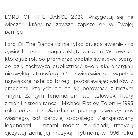
LORD OF THE DANCE 2026. Przygotuj się na
wieczór, który na zawsze zapisze się w Twojej
pamięci.
Lord Of The Dance to nie tylko przedstawienie - to
Kult – Pomarańczowa Trasa 2026
żywioł, legenda i magia zaklęta w ruchu. Widowisko,
Katowice
0.09 km
2026-11-14
które już rok po premierze podbiło światowe sceny,
do dziś zachwyca publiczność swoją siłą, energią i
niezwykłą atmosferą. Od ćwierćwiecza wypełnia
największe hale po brzegi, pozostawiając widzów z
emocjami, których nie da się porównać z niczym
innym. Za tym fenomenem stoi człowiek, który
zmienił historię tańca - Michael Flatley. To on w 1995
roku odszedł z Riverdance, pragnąc stworzyć coś
Myslovitz - Sentymentalny powrót do lat
własnego, coś bardziej osobistego. Zainspirowany
2000
legendami i mitami rodem z Irlandii, tradycją
Katowice
ojczystej ziemi, jej muzyką i rytmem, w 1996 roku
0.09 km
2026-11-15