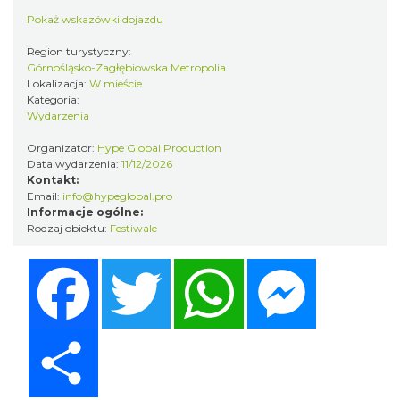
Pokaż wskazówki dojazdu
Region turystyczny:
Górnośląsko-Zagłębiowska Metropolia
Lokalizacja:
W mieście
Kategoria:
Silesia Marathon 2026
Wydarzenia
Chorzów
Organizator:
Hype Global Production
4.05 km
2026-10-04
Data wydarzenia:
11/12/2026
Kontakt:
Email:
info@hypeglobal.pro
Informacje ogólne:
Rodzaj obiektu:
Festiwale
Facebook
Twitter
WhatsApp
Messenger
Fajer Festiwal 2026
Share
Chorzów
4.05 km
2026-08-28