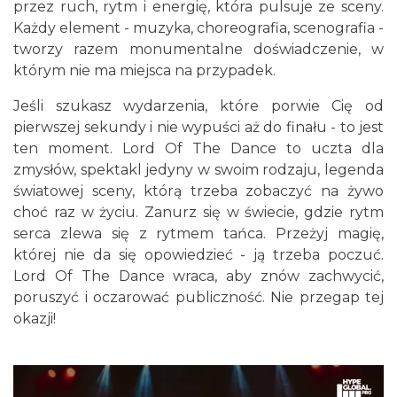
przez ruch, rytm i energię, która pulsuje ze sceny.
Każdy element - muzyka, choreografia, scenografia -
44. Rawa Blues Festival
tworzy razem monumentalne doświadczenie, w
Katowice
0.24 km
2026-10-03
którym nie ma miejsca na przypadek.
Jeśli szukasz wydarzenia, które porwie Cię od
pierwszej sekundy i nie wypuści aż do finału - to jest
ten moment. Lord Of The Dance to uczta dla
zmysłów, spektakl jedyny w swoim rodzaju, legenda
światowej sceny, którą trzeba zobaczyć na żywo
choć raz w życiu. Zanurz się w świecie, gdzie rytm
serca zlewa się z rytmem tańca. Przeżyj magię,
Henryk Miśkiewicz – 75 lat Mistrza i Goście
której nie da się opowiedzieć - ją trzeba poczuć.
Katowice
0.24 km
2026-10-18
Lord Of The Dance wraca, aby znów zachwycić,
poruszyć i oczarować publiczność. Nie przegap tej
okazji!