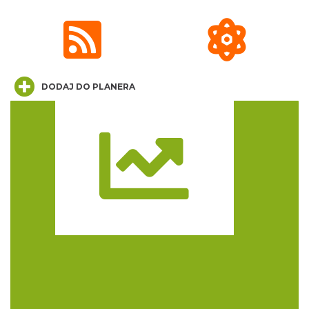
DODAJ DO PLANERA
Dzień Kartofla w chorzowskim skansenie
Chorzów
4.50 km
2026-09-20
Trasa
O zbożach, chlebie i ziołach
Chorzów
4.50 km
2026-08-23