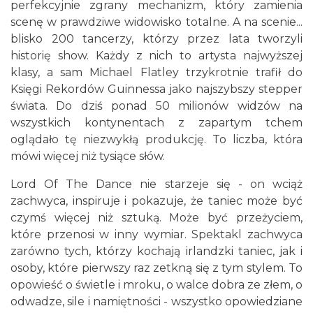
perfekcyjnie zgrany mechanizm, który zamienia
Katowice
scenę w prawdziwe widowisko totalne. A na scenie...
0.17 km
2026-08-20
blisko 200 tancerzy, którzy przez lata tworzyli
historię show. Każdy z nich to artysta najwyższej
klasy, a sam Michael Flatley trzykrotnie trafił do
Księgi Rekordów Guinnessa jako najszybszy stepper
świata. Do dziś ponad 50 milionów widzów na
wszystkich kontynentach z zapartym tchem
oglądało tę niezwykłą produkcję. To liczba, która
mówi więcej niż tysiące słów.
Alicja Majewska & Włodzimierz Korcz &
Warsaw String Quartet - Jubileusz
Lord Of The Dance nie starzeje się - on wciąż
Katowice
zachwyca, inspiruje i pokazuje, że taniec może być
0.24 km
2026-09-18
czymś więcej niż sztuką. Może być przeżyciem,
które przenosi w inny wymiar. Spektakl zachwyca
zarówno tych, którzy kochają irlandzki taniec, jak i
osoby, które pierwszy raz zetkną się z tym stylem. To
opowieść o świetle i mroku, o walce dobra ze złem, o
odwadze, sile i namiętności - wszystko opowiedziane