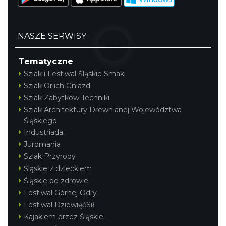
NASZE SERWISY
Tematyczne
Szlak i Festiwal Śląskie Smaki
Szlak Orlich Gniazd
Szlak Zabytków Techniki
Szlak Architektury Drewnianej Województwa
Śląskiego
Industriada
Juromania
Szlak Przyrody
Śląskie z dzieckiem
Śląskie po zdrowie
Festiwal Górnej Odry
Festiwal DziewięćSił
Kajakiem przez Śląskie