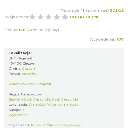
Zauważyłeś błąd w treści?
ZGŁOŚ
Twoja ocena:
DODAJ OCENĘ
Ocena:
0.0
(Oddano 0 głosy)
Wyświetlenia:
107
Lokalizacja:
Ul. T. Regera 6
43-400 Cieszyn
Gmina:
Cieszyn
Powiat:
cieszyński
Pokaż wskazówki dojazdu
Region turystyczny:
Beskidy i Śląsk Cieszyński, Śląsk Cieszyński
Lokalizacja:
W mieście, W centrum miasta
Kategoria:
Wydarzenia
Organizator:
Muzeum Śląska Cieszyńskiego