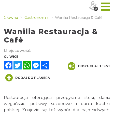
0
Główna
Gastronomia
Wanilia Restauracja & Café
Wanilia Restauracja &
Café
Miejscowość:
GLIWICE
Facebook
Twitter
WhatsApp
Messenger
Share
ODSŁUCHAJ TEKST
DODAJ DO PLANERA
Restauracja oferująca przepyszne steki, dania
wegańskie, potrawy sezonowe i dania kuchni
polskiej. Znajdzie się też wybór dla najmłodszych.