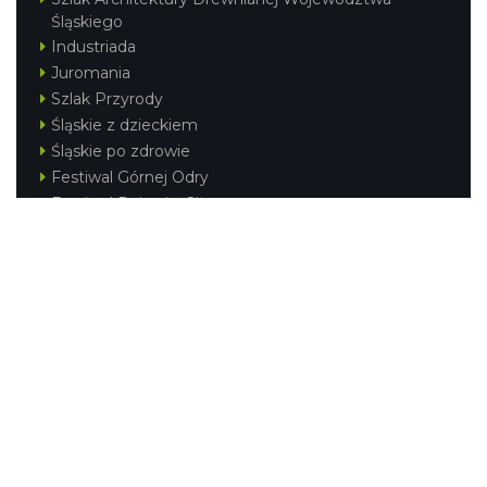
Śląskiego
Industriada
Juromania
Szlak Przyrody
Śląskie z dzieckiem
Śląskie po zdrowie
Festiwal Górnej Odry
Festiwal DziewięćSił
Kajakiem przez Śląskie
Narty w Śląskim
Rowerem przez Śląskie
Silesia Convention
Regionalne
Beskidy
Śląsk Cieszyński
Jura Krakowsko-Częstochowska
Kraina Górnej Odry
Górnośląsko-Zagłębiowska Metropolia