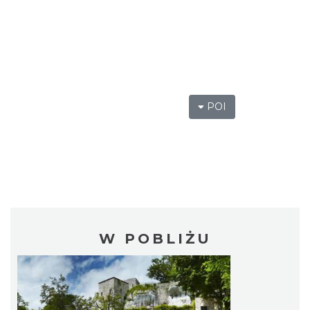
POI
W POBLIŻU