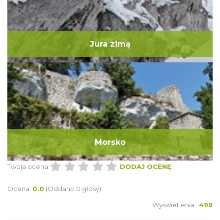
Jura zimą
Morsko
Twoja ocena:
DODAJ OCENĘ
Ocena:
0.0
(Oddano 0 głosy)
Wyświetlenia:
499