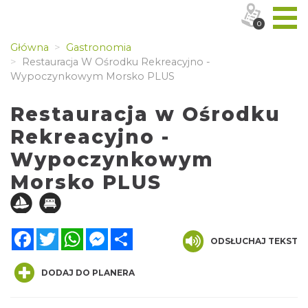
0
Główna
Gastronomia
Restauracja W Ośrodku Rekreacyjno -
Wypoczynkowym Morsko PLUS
Restauracja w Ośrodku
Rekreacyjno -
Wypoczynkowym
Morsko PLUS
Facebook
Twitter
WhatsApp
Messenger
Share
ODSŁUCHAJ TEKST
DODAJ DO PLANERA