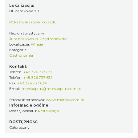
Lokalizacja:
Ul. Zamkowa 70
Pokaż wskazówki dojazdu
Region turystyczny:
Jura Krakowsko-Częstochowska
Lokalizacja:
W lesie
Kategoria:
Gastronomia
Kontakt:
Telefon:
+48 326 737 631
Telefon:
+48 326 737 632
Fax:
+48 326 737 634
Email:
morskoplus@morskoplus.com.pl
Strona internetowa:
www.morsko.com.pl
Informacje ogólne:
Rodzaj obiektu:
Restauracja
DOSTĘPNOŚĆ
Całoroczny