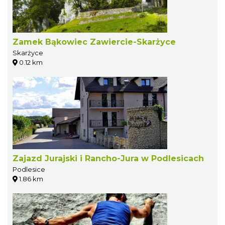
Zamek Bąkowiec Zawiercie-Skarżyce
Skarżyce
0.12 km
Zajazd Jurajski i Rancho-Jura w Podlesicach
Podlesice
1.86 km