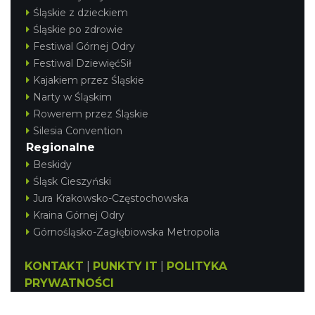
Śląskie z dzieckiem
Śląskie po zdrowie
Festiwal Górnej Odry
Festiwal DziewięćSił
Kajakiem przez Śląskie
Narty w Śląskim
Rowerem przez Śląskie
Silesia Convention
Regionalne
Beskidy
Śląsk Cieszyński
Jura Krakowsko-Częstochowska
Kraina Górnej Odry
Górnośląsko-Zagłębiowska Metropolia
KONTAKT
|
PUNKTY IT
|
POLITYKA
PRYWATNOŚCI