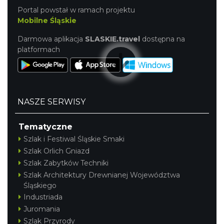
Portal powstał w ramach projektu
Mobilne Śląskie
Darmowa aplikacja
SLASKIE.travel
dostępna na
platformach
NASZE SERWISY
Tematyczne
Szlak i Festiwal Śląskie Smaki
Szlak Orlich Gniazd
Szlak Zabytków Techniki
Szlak Architektury Drewnianej Województwa
Śląskiego
Industriada
Juromania
Szlak Przyrody