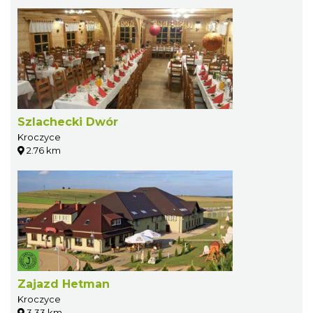
Szlachecki Dwór
Kroczyce
2.76 km
Zajazd Hetman
Kroczyce
3.33 km