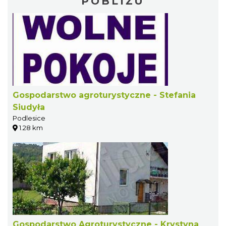
POBLIŻU
Gospodarstwo agroturystyczne - Stefania
Siudyła
Podlesice
1.28 km
Gospodarstwo Agroturystyczne - Krystyna