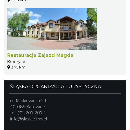
Restauracja Zajazd Magda
Kroczyce
3.75 km
ŚLĄSKA ORGANIZACJA TURYSTYCZNA
ul. Mickiewicza 29
40-085 Katowice
tel. (32) 207 207 1
info@slaskie.travel