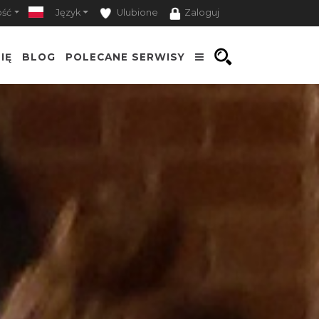
ość
Język
Ulubione
Zaloguj
IĘ
BLOG
POLECANE SERWISY