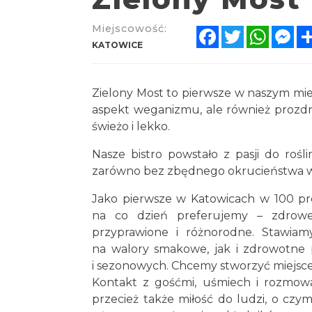
Miejscowość:
Facebook
Twitter
Whats
Me
KATOWICE
Zielony Most to pierwsze w naszym mie
aspekt weganizmu, ale również prozdr
świeżo i lekko.
Nasze bistro powstało z pasji do rośli
zarówno bez zbędnego okrucieństwa wob
Jako pierwsze w Katowicach w 100 pro
na co dzień preferujemy – zdrowe
przyprawione i różnorodne. Stawia
na walory smakowe, jak i zdrowotne 
i sezonowych. Chcemy stworzyć miejsce, 
Kontakt z gośćmi, uśmiech i rozmowa
przecież także miłość do ludzi, o czy