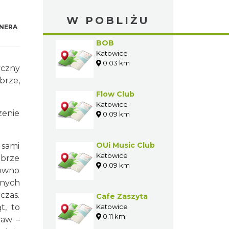
W POBLIŻU
NERA
BOB
Katowice
0.03 km
yczny
brze,
Flow Club
Katowice
zenie
0.09 km
OUi Music Club
 sami
Katowice
brze
0.09 km
równo
lnych
czas.
Cafe Zaszyta
t, to
Katowice
0.11 km
raw –