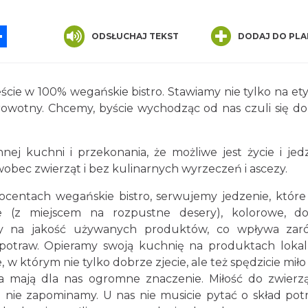
App
ssenger
Share
ODSŁUCHAJ TEKST
DODAJ DO PLA
ście w 100% wegańskie bistro. Stawiamy nie tylko na et
owotny. Chcemy, byście wychodząc od nas czuli się do
nnej kuchni i przekonania, że możliwe jest życie i jed
ec zwierząt i bez kulinarnych wyrzeczeń i ascezy.
centach wegańskie bistro, serwujemy jedzenie, które
 (z miejscem na rozpustne desery), kolorowe, do
my na jakość używanych produktów, co wpływa za
potraw. Opieramy swoją kuchnię na produktach loka
w którym nie tylko dobrze zjecie, ale też spędzicie miło 
 mają dla nas ogromne znaczenie. Miłość do zwierzą
m nie zapominamy. U nas nie musicie pytać o skład pot