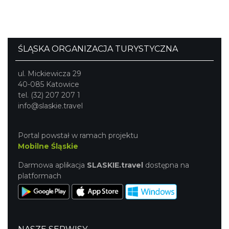
ŚLĄSKA ORGANIZACJA TURYSTYCZNA
ul. Mickiewicza 29
40-085 Katowice
tel. (32) 207 207 1
info@slaskie.travel
Portal powstał w ramach projektu
Mobilne Śląskie
Darmowa aplikacja
SLASKIE.travel
dostępna na
platformach