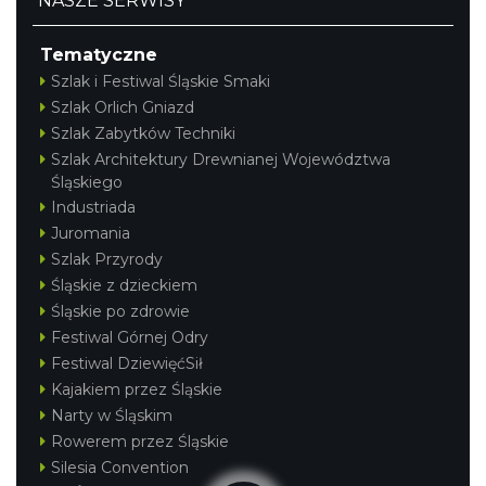
NASZE SERWISY
Tematyczne
Szlak i Festiwal Śląskie Smaki
Szlak Orlich Gniazd
Szlak Zabytków Techniki
Szlak Architektury Drewnianej Województwa
Śląskiego
Industriada
Juromania
Szlak Przyrody
Śląskie z dzieckiem
Śląskie po zdrowie
Festiwal Górnej Odry
Festiwal DziewięćSił
Kajakiem przez Śląskie
Narty w Śląskim
Rowerem przez Śląskie
Silesia Convention