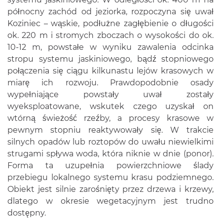
północny zachód od jeziorka, rozpoczyna się uwał
Koziniec – wąskie, podłużne zagłębienie o długości
ok. 220 m i stromych zboczach o wysokości do ok.
10-12 m, powstałe w wyniku zawalenia odcinka
stropu systemu jaskiniowego, bądź stopniowego
połączenia się ciągu kilkunastu lejów krasowych w
miarę ich rozwoju. Prawdopodobnie osady
wypełniające powstały uwał zostały
wyeksploatowane, wskutek czego uzyskał on
wtórną świeżość rzeźby, a procesy krasowe w
pewnym stopniu reaktywowały się. W trakcie
silnych opadów lub roztopów do uwału niewielkimi
strugami spływa woda, która niknie w dnie (ponor).
Forma ta uzupełnia powierzchniowe ślady
przebiegu lokalnego systemu krasu podziemnego.
Obiekt jest silnie zarośnięty przez drzewa i krzewy,
dlatego w okresie wegetacyjnym jest trudno
dostępny.