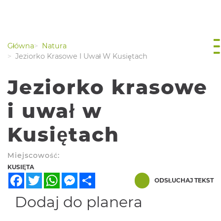
Główna
Natura
Jeziorko Krasowe I Uwał W Kusiętach
Jeziorko krasowe
i uwał w
Kusiętach
Miejscowość:
KUSIĘTA
Facebook
Twitter
WhatsApp
Messenger
Share
ODSŁUCHAJ TEKST
Dodaj do planera