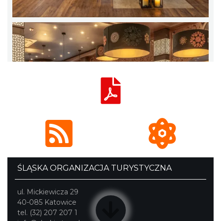
ŚLĄSKA ORGANIZACJA TURYSTYCZNA
ul. Mickiewicza 29
40-085 Katowice
tel. (32) 207 207 1