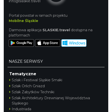
info@slaskie.travel
Portal powstał w ramach projektu
Mobilne Śląskie
Darmowa aplikacja
SLASKIE.travel
dostępna na
platformach
NASZE SERWISY
Tematyczne
Szlak i Festiwal Śląskie Smaki
Szlak Orlich Gniazd
Szlak Zabytków Techniki
Szlak Architektury Drewnianej Województwa
Śląskiego
Industriada