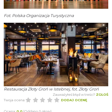
Fot. Polska Organizacja Turystyczna
Restauracja Złoty Groń w Istebnej, fot. Złoty Groń
Zauważyłeś błąd w treści?
ZGŁOŚ
Twoja ocena:
DODAJ OCENĘ
Ocena:
0.0
(Oddano 0 głosy)