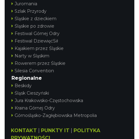
Juromania
Szlak Przyrody
Śląskie z dzieckiem
Śląskie po zdrowie
Festiwal Górnej Odry
Festiwal DziewięćSił
Kajakiem przez Śląskie
Narty w Śląskim
Rowerem przez Śląskie
Silesia Convention
Regionalne
Beskidy
Śląsk Cieszyński
Jura Krakowsko-Częstochowska
Kraina Górnej Odry
Górnośląsko-Zagłębiowska Metropolia
KONTAKT
|
PUNKTY IT
|
POLITYKA
PRYWATNOŚCI