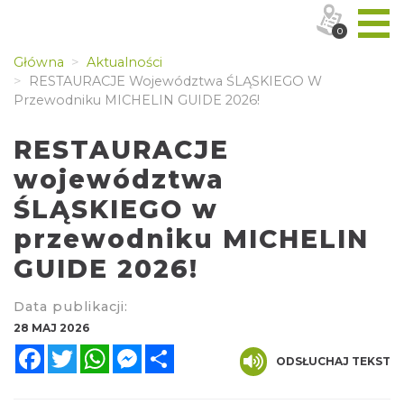
0
Główna
Aktualności
RESTAURACJE Województwa ŚLĄSKIEGO W
Przewodniku MICHELIN GUIDE 2026!
RESTAURACJE
województwa
ŚLĄSKIEGO w
przewodniku MICHELIN
GUIDE 2026!
Data publikacji:
28 MAJ 2026
Facebook
Twitter
WhatsApp
Messenger
Share
ODSŁUCHAJ TEKST