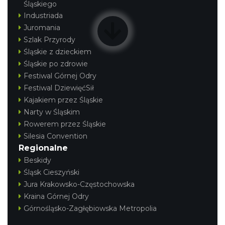
Śląskiego
Industriada
Juromania
Szlak Przyrody
Śląskie z dzieckiem
Śląskie po zdrowie
Festiwal Górnej Odry
Festiwal DziewięćSił
Kajakiem przez Śląskie
Narty w Śląskim
Rowerem przez Śląskie
Silesia Convention
Regionalne
Beskidy
Śląsk Cieszyński
Jura Krakowsko-Częstochowska
Kraina Górnej Odry
Górnośląsko-Zagłębiowska Metropolia