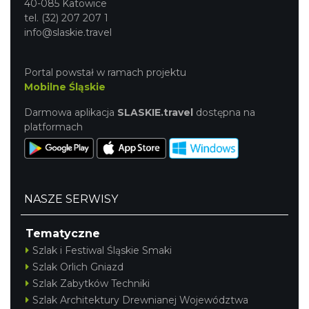
40-085 Katowice
tel. (32) 207 207 1
info@slaskie.travel
Portal powstał w ramach projektu
Mobilne Śląskie
Darmowa aplikacja
SLASKIE.travel
dostępna na
platformach
NASZE SERWISY
Tematyczne
Szlak i Festiwal Śląskie Smaki
Szlak Orlich Gniazd
Szlak Zabytków Techniki
Szlak Architektury Drewnianej Województwa