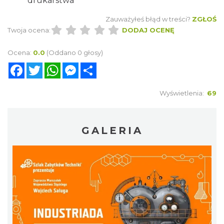
drukarstwa
Zauważyłeś błąd w treści?
ZGŁOŚ
Twoja ocena:
DODAJ OCENĘ
Ocena:
0.0
(Oddano 0 głosy)
Facebook
Twitter
WhatsApp
Messenger
Share
Wyświetlenia:
69
GALERIA