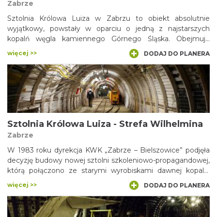
Zabrze
Sztolnia Królowa Luiza w Zabrzu to obiekt absolutnie
wyjątkowy, powstały w oparciu o jedną z najstarszych
kopalń węgla kamiennego Górnego Śląska. Obejmuje
przestrzenie zarówno na powierzchni, jak i prawdziwą sieć
więcej >>
DODAJ DO PLANERA
podziemnych korytarzy, biegnących praktycznie pod
samym centrum miasta.
Sztolnia Królowa Luiza - Strefa Wilhelmina
Zabrze
W 1983 roku dyrekcja KWK „Zabrze – Bielszowice” podjęła
decyzję budowy nowej sztolni szkoleniowo-propagandowej,
którą połączono ze starymi wyrobiskami dawnej kopalni
„Królowa Luiza”. Powstała wzorcowa sztolnia szkoleniowa,
więcej >>
DODAJ DO PLANERA
doskonale imitująca prawdziwą kopalnię i posiadająca m.in.
zmechanizowane ściany wydobywcze. Otwarcie całego
zespołu wyrobisk, nazwanego Ośrodkiem Szkolenia