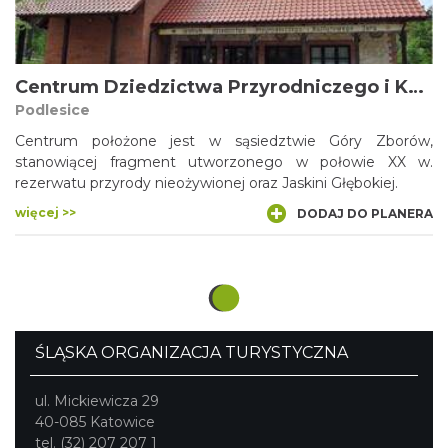
Centrum Dziedzictwa Przyrodniczego i Kulturowego Jury
Podlesice
Centrum położone jest w sąsiedztwie Góry Zborów,
stanowiącej fragment utworzonego w połowie XX w.
rezerwatu przyrody nieożywionej oraz Jaskini Głębokiej.
więcej >>
DODAJ DO PLANERA
ŚLĄSKA ORGANIZACJA TURYSTYCZNA
ul. Mickiewicza 29
40-085 Katowice
tel. (32) 207 207 1