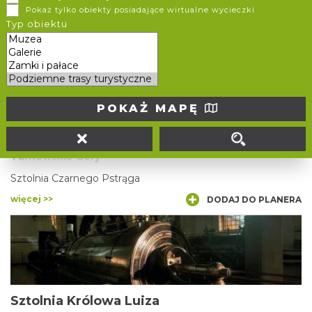
Pokaż tylko obiekty posiadające wirtualne wycieczki
Zabytkowa Kopalnia Srebra
Typ obiektu
więcej >>
DODAJ DO PLANERA
POKAŻ MAPĘ
Sztolnia Czarnego Pstrąga
Tarnowskie Góry
Sztolnia Czarnego Pstrąga
więcej >>
DODAJ DO PLANERA
Sztolnia Królowa Luiza