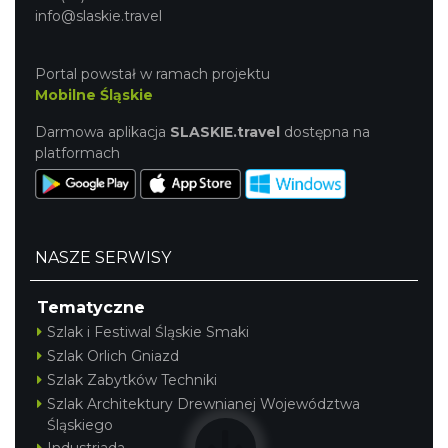
info@slaskie.travel
Portal powstał w ramach projektu
Mobilne Śląskie
Darmowa aplikacja
SLASKIE.travel
dostępna na
platformach
NASZE SERWISY
Tematyczne
Szlak i Festiwal Śląskie Smaki
Szlak Orlich Gniazd
Szlak Zabytków Techniki
Szlak Architektury Drewnianej Województwa
Śląskiego