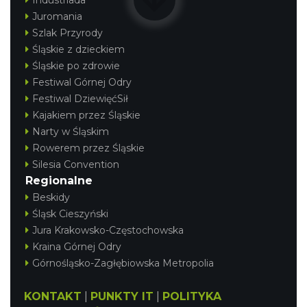
Industriada
Juromania
Szlak Przyrody
Śląskie z dzieckiem
Śląskie po zdrowie
Festiwal Górnej Odry
Festiwal DziewięćSił
Kajakiem przez Śląskie
Narty w Śląskim
Rowerem przez Śląskie
Silesia Convention
Regionalne
Beskidy
Śląsk Cieszyński
Jura Krakowsko-Częstochowska
Kraina Górnej Odry
Górnośląsko-Zagłębiowska Metropolia
KONTAKT
|
PUNKTY IT
|
POLITYKA