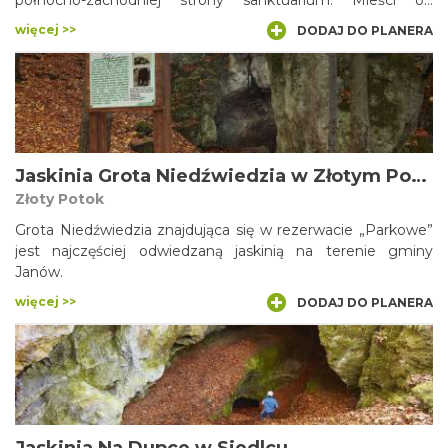
północno-zachodniej strony sanktuarium. Mieści on
najnowszą ekspozycję militariów na Jasnej Górze, w tym
więcej >>
DODAJ DO PLANERA
wyposażenie dawnego Arsenału, oraz wystawę licznych
wotów. Sama budowla wzniesiona została w latach 1631-
1636, podczas gruntownych prac związanych z
ufortyfikowaniem klasztoru. Ekspozycję muzealną otwarto
w bastionie św. Rocha w 2006 roku, po pracach
renowacyjnych.
Jaskinia Grota Niedźwiedzia w Złotym Potoku
Złoty Potok
Grota Niedźwiedzia znajdująca się w rezerwacie „Parkowe”
jest najczęściej odwiedzaną jaskinią na terenie gminy
Janów.
więcej >>
DODAJ DO PLANERA