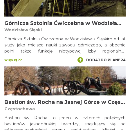
Zawodowego i Propagandy Górnictwa przy KWK „Zabrze –
Bielszowice”, nastąpiło w grudniu 1985 r. Współcześnie na
bazie dawnego ośrodka szkoleniowego i wyrobisk „Królowej
Luizy” powstał Park 12C, dedykowany przede wszystkim dla
Górnicza Sztolnia Ćwiczebna w Wodzisławiu Śląskim
rodzinom z dziećmi i zorganizowanym grupom szkolnym.
Wodzisław Śląski
Górnicza Sztolnia Ćwiczebna w Wodzisławiu Śląskim od lat
służy jako miejsce nauki zawodu górniczego, a obecnie
pełni także funkcję nietypowej izby regionalnej,
przypominającej o górniczych tradycjach Wodzisławia
więcej >>
DODAJ DO PLANERA
Śląskiego. Ćwiczebną Sztolnię oddano do użytku w 1984
roku. Znajdujące się kilka metrów pod ziemią chodniki i
ściany wyposażono w oryginalne maszyny i sprzęt
kopalniany - w tym w kombajny, przenośnik czy kolejkę.
Bastion św. Rocha na Jasnej Górze w Częstochowie
Częstochowa
Bastion św. Rocha to jeden w czterech potężnych
bastionów jasnogórskiej twierdzy, znajdujący się od