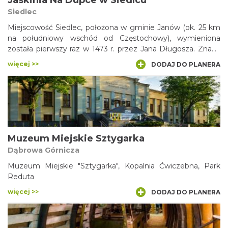
Jaskinia Na Dupce w Siedlcu
Siedlec
Miejscowość Siedlec, położona w gminie Janów (ok. 25 km
na południowy wschód od Częstochowy), wymieniona
została pierwszy raz w 1473 r. przez Jana Długosza. Znana
jest z kilku osobliwości przyciągających turystów. Obok
więcej >>
DODAJ DO PLANERA
coraz bardziej popularnej ostatnio Pustyni Siedleckiej
zainteresowanie wzbudza także jedno z tutejszych
wzniesień. Nosi ono wdzięczną nazwę Dupka i kryje w sobie
jaskinię związaną z ciekawą legendą.
Muzeum Miejskie Sztygarka
Dąbrowa Górnicza
Muzeum Miejskie "Sztygarka", Kopalnia Ćwiczebna, Park
Reduta
więcej >>
DODAJ DO PLANERA