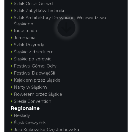
Szlak Orlich Gniazd
Szlak Zabytków Techniki
Szlak Architektury Drewnianej Województwa
Śląskiego
Industriada
Juromania
Szlak Przyrody
Śląskie z dzieckiem
Śląskie po zdrowie
Festiwal Górnej Odry
Festiwal DziewięćSił
Kajakiem przez Śląskie
Narty w Śląskim
Rowerem przez Śląskie
Silesia Convention
Regionalne
Beskidy
Śląsk Cieszyński
Jura Krakowsko-Częstochowska