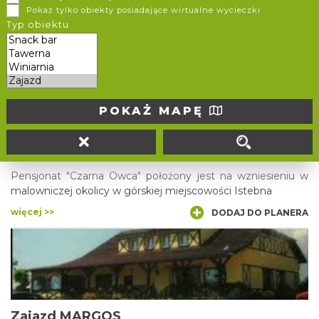
Pokaż tylko obiekty posiadające wirtualne wycieczki
150 osób, 40 osób, 15 osób.
Typ obiektu
więcej >>
DODAJ DO PLANERA
POKAŻ MAPĘ
Ośrodek Wypoczynkowy "Czarna Owca"
Istebna
Pensjonat "Czarna Owca" położony jest na wzniesieniu w
malowniczej okolicy w górskiej miejscowości Istebna
więcej >>
DODAJ DO PLANERA
Zajazd MARGOS