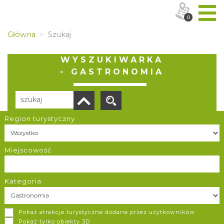
0
Główna
Szukaj
WYSZUKIWARKA
- GASTRONOMIA
Region turystyczny
Liczba elementów:
32
POBIERZ LISTĘ
Miejscowość
Kategoria
Karczma Ochodzita
Pokaż atrakcje turystyczne dodane przez użytkowników
Karczma Ochodzita dysponuje trzema salami o wielkości
Pokaż tylko obiekty 3D