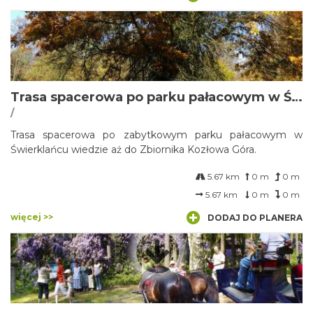
Trasa spacerowa po parku pałacowym w Świerklańcu
/
Trasa spacerowa po zabytkowym parku pałacowym w
Świerklańcu wiedzie aż do Zbiornika Kozłowa Góra.
5.67 km
0 m
0 m
5.67 km
0 m
0 m
więcej >>
DODAJ DO PLANERA