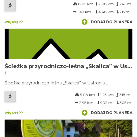
8.05 km
2.08 km
242 m
1.49 km
4.48 km
715 m
więcej >>
DODAJ DO PLANERA
Ścieżka przyrodniczo-leśna „Skalica” w Ustroniu
/
Ścieżka przyrodniczo-leśna „Skalica” w Ustroniu...
5.08 km
1.23 km
318 m
2.95 km
902 m
305 m
więcej >>
DODAJ DO PLANERA