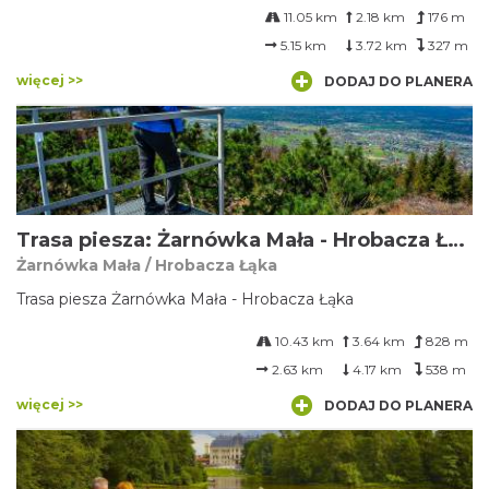
11.05 km
2.18 km
176 m
5.15 km
3.72 km
327 m
więcej >>
DODAJ DO PLANERA
Trasa piesza: Żarnówka Mała - Hrobacza Łąka
Żarnówka Mała / Hrobacza Łąka
Trasa piesza Żarnówka Mała - Hrobacza Łąka
10.43 km
3.64 km
828 m
2.63 km
4.17 km
538 m
więcej >>
DODAJ DO PLANERA