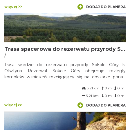
więcej >>
DODAJ DO PLANERA
Trasa spacerowa do rezerwatu przyrody Sokole Góry
/
Trasa wiedzie do rezerwatu przyrody Sokole Góry k.
Olsztyna. Rezerwat Sokole Góry obejmuje rozległy
kompleks wzniesień rozciągający się na obszarze ponad
200 ha, m.in. Sokolicę, Kamienną Górę, Pustelnicę
3.21 km
0 m
0 m
(najwyższe wzniesienie rezerwatu) i Puchacza.
3.21 km
0 m
0 m
więcej >>
DODAJ DO PLANERA