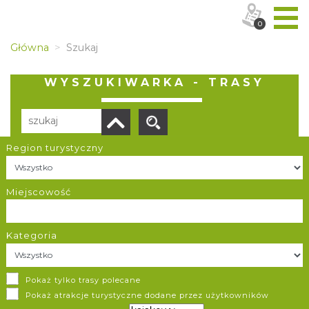
0
Główna
Szukaj
WYSZUKIWARKA - TRASY
Region turystyczny
Liczba elementów:
296
POBIERZ LISTĘ
Miejscowość
Kategoria
Pieszy Szlak Orlich Gniazd
Pokaż tylko trasy polecane
Częstochowa / Kraków
Pokaż atrakcje turystyczne dodane przez użytkowników