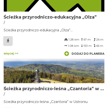
Ścieżka przyrodniczo-edukacyjna „Olza”
/
Ścieżka przyrodniczo-edukacyjna „Olza”...
1.28 km
67 m
26 m
1.08 km
133 m
65 m
więcej >>
DODAJ DO PLANERA
Ścieżka przyrodniczo-leśna „Czantoria” w Ustroniu
/
Ścieżka przyrodniczo-leśna „Czantoria” w Ustroniu.