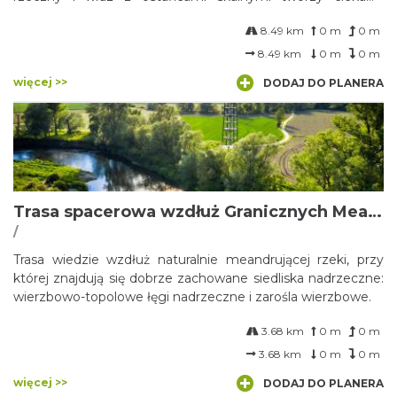
krajobraz. W dolinie występują cenne gatunki i siedliska
8.49 km
0 m
0 m
przyrodnicze.
8.49 km
0 m
0 m
więcej >>
DODAJ DO PLANERA
Trasa spacerowa wzdłuż Granicznych Meandrów Odry
/
Trasa wiedzie wzdłuż naturalnie meandrującej rzeki, przy
której znajdują się dobrze zachowane siedliska nadrzeczne:
wierzbowo-topolowe łęgi nadrzeczne i zarośla wierzbowe.
3.68 km
0 m
0 m
3.68 km
0 m
0 m
więcej >>
DODAJ DO PLANERA