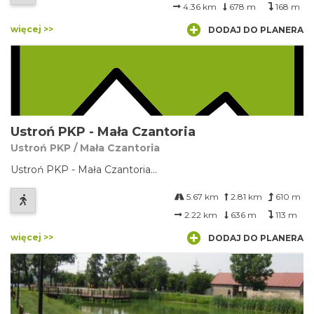
4.36 km
678 m
168 m
więcej >>
DODAJ DO PLANERA
Ustroń PKP - Mała Czantoria
Ustroń PKP / Mała Czantoria
Ustroń PKP - Mała Czantoria...
5.67 km
2.81 km
610 m
2.22 km
636 m
113 m
więcej >>
DODAJ DO PLANERA