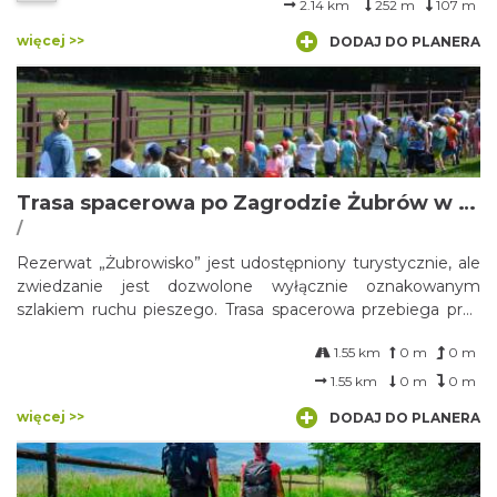
2.14 km
252 m
107 m
więcej >>
DODAJ DO PLANERA
Trasa spacerowa po Zagrodzie Żubrów w Jankowicach
/
Rezerwat „Żubrowisko” jest udostępniony turystycznie, ale
zwiedzanie jest dozwolone wyłącznie oznakowanym
szlakiem ruchu pieszego. Trasa spacerowa przebiega przy
zagrodzie pokazowej żubrów i pokrywa się ze szlakiem
1.55 km
0 m
0 m
udostępnionym turystycznie.
1.55 km
0 m
0 m
więcej >>
DODAJ DO PLANERA