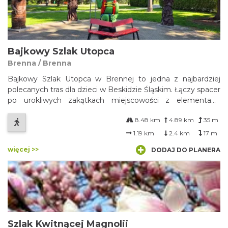
Bajkowy Szlak Utopca
Brenna / Brenna
Bajkowy Szlak Utopca w Brennej to jedna z najbardziej
polecanych tras dla dzieci w Beskidzie Śląskim. Łączy spacer
po urokliwych zakątkach miejscowości z elementami
zabawy i odkrywania lokalnych legend.
8.48 km
4.89 km
35 m
1.19 km
2.4 km
17 m
więcej >>
DODAJ DO PLANERA
Szlak Kwitnącej Magnolii