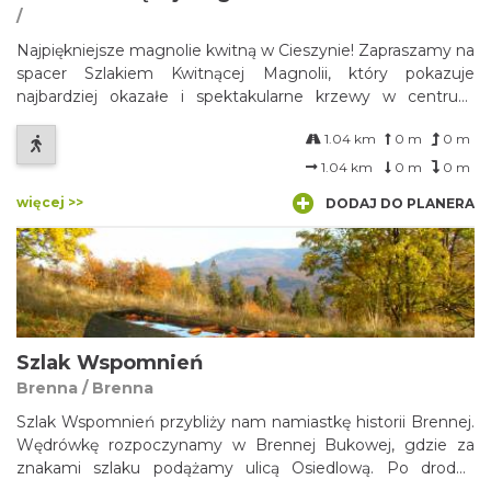
/
Najpiękniejsze magnolie kwitną w Cieszynie! Zapraszamy na
spacer Szlakiem Kwitnącej Magnolii, który pokazuje
najbardziej okazałe i spektakularne krzewy w centrum
Cieszyna. Szlak ma 11 przystanków i liczy ponad 1 km,
1.04 km
0 m
0 m
przejście nim zajmuje ok. 1 godziny. Najlepiej zwiedzać go z
początkiem kwietnia, kiedy to magnolie puszczają pąki i w
1.04 km
0 m
0 m
krótkim czasie rozkwitają.
więcej >>
DODAJ DO PLANERA
Szlak Wspomnień
Brenna / Brenna
Szlak Wspomnień przybliży nam namiastkę historii Brennej.
Wędrówkę rozpoczynamy w Brennej Bukowej, gdzie za
znakami szlaku podążamy ulicą Osiedlową. Po drodze