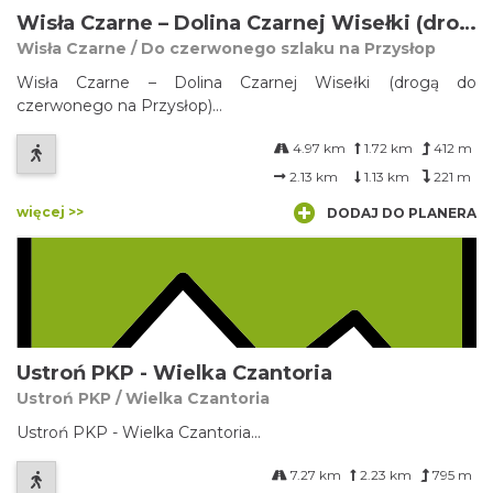
Wisła Czarne – Dolina Czarnej Wisełki (drogą do czerwonego na Przysłop)
Wisła Czarne / Do czerwonego szlaku na Przysłop
Wisła Czarne – Dolina Czarnej Wisełki (drogą do
czerwonego na Przysłop)...
4.97 km
1.72 km
412 m
2.13 km
1.13 km
221 m
więcej >>
DODAJ DO PLANERA
Ustroń PKP - Wielka Czantoria
Ustroń PKP / Wielka Czantoria
Ustroń PKP - Wielka Czantoria...
7.27 km
2.23 km
795 m