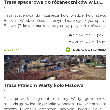
Trasa spacerowa do różaneczników w Lubockiem
/
Trasa spacerowa do różaneczników wiedzie koło stawu
Brzoza. Wiedzie ścieżką przyrodniczo-dydaktyczną Na
Brzozę (7 km), która rozpoczyna się przy leśniczówce w
Lubockiem, a kończy w Pawełkach przy Schronisku
3.01 km
0 m
0 m
Młodzieżowym.
3.01 km
0 m
0 m
więcej >>
DODAJ DO PLANERA
Trasa Przełom Warty koło Mstowa
/
Trasa prowadzi fragmentem doliny Warty, gdzie rzeka
meandrując wcina się głęboko w podłoże tworząc przełom
rzeczny i wraz z ostańcami skalnymi tworzy ciekawy