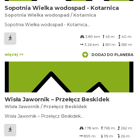
Sopotnia Wielka wodospad - Kotarnica
Sopotnia Wielka wodospad / Kotarnica
Sopotnia Wielka wodospad - Kotarnica...
3.89 km
45 m
40 m
3.26 km
591 m
559 m
więcej >>
DODAJ DO PLANERA
Wisła Jawornik – Przełęcz Beskidek
Wisła Jawornik / Przełęcz Beskidek
Wisła Jawornik – Przełęcz Beskidek...
1.78 km
765 m
262 m
899 m
115 m
26 m