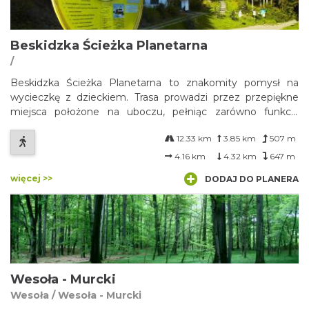
Beskidzka Ścieżka Planetarna
/
Beskidzka Ścieżka Planetarna to znakomity pomysł na
wycieczkę z dzieckiem. Trasa prowadzi przez przepiękne
miejsca położone na uboczu, pełniąc zarówno funkcję
edukacyjną.
12.33 km
3.85 km
507 m
4.16 km
4.32 km
647 m
więcej >>
DODAJ DO PLANERA
Wesoła - Murcki
Wesoła / Wesoła - Murcki