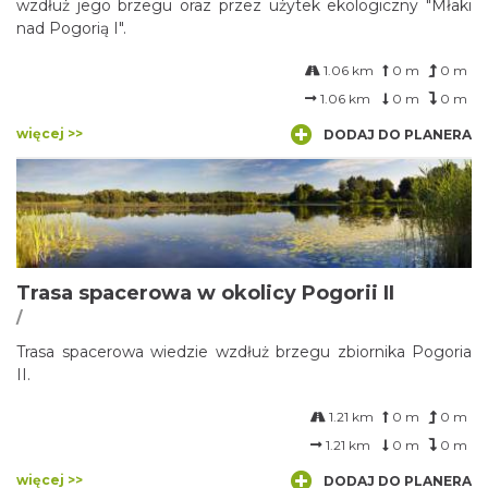
wzdłuż jego brzegu oraz przez użytek ekologiczny "Młaki
nad Pogorią I".
1.06 km
0 m
0 m
1.06 km
0 m
0 m
więcej >>
DODAJ DO PLANERA
Trasa spacerowa w okolicy Pogorii II
/
Trasa spacerowa wiedzie wzdłuż brzegu zbiornika Pogoria
II.
1.21 km
0 m
0 m
1.21 km
0 m
0 m
więcej >>
DODAJ DO PLANERA