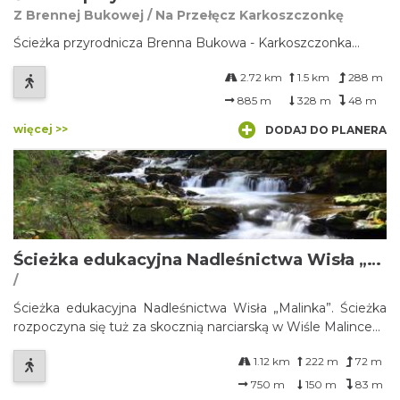
Z Brennej Bukowej / Na Przełęcz Karkoszczonkę
Ścieżka przyrodnicza Brenna Bukowa - Karkoszczonka...
2.72 km
1.5 km
288 m
885 m
328 m
48 m
więcej >>
DODAJ DO PLANERA
Ścieżka edukacyjna Nadleśnictwa Wisła „Malinka”
/
Ścieżka edukacyjna Nadleśnictwa Wisła „Malinka”. Ścieżka
rozpoczyna się tuż za skocznią narciarską w Wiśle Malince...
1.12 km
222 m
72 m
750 m
150 m
83 m