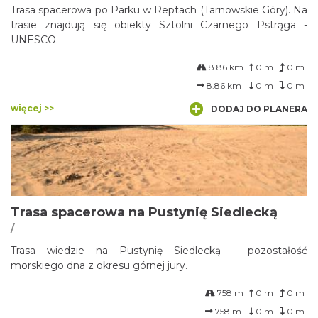
Trasa spacerowa po Parku w Reptach (Tarnowskie Góry). Na
trasie znajdują się obiekty Sztolni Czarnego Pstrąga -
UNESCO.
8.86 km
0 m
0 m
8.86 km
0 m
0 m
więcej >>
DODAJ DO PLANERA
Trasa spacerowa na Pustynię Siedlecką
/
Trasa wiedzie na Pustynię Siedlecką - pozostałość
morskiego dna z okresu górnej jury.
758 m
0 m
0 m
758 m
0 m
0 m