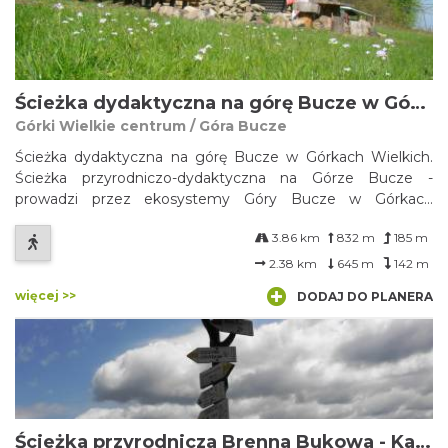
Ścieżka dydaktyczna na górę Bucze w Górkach Wielkich
Górki Wielkie centrum / Góra Bucze
Ścieżka dydaktyczna na górę Bucze w Górkach Wielkich.
Ścieżka przyrodniczo-dydaktyczna na Górze Bucze -
prowadzi przez ekosystemy Góry Bucze w Górkach
Wielkich, charakterystyczne dla zachodniej części Pogórza
3.86 km
832 m
185 m
Śląskiego.
2.38 km
645 m
142 m
więcej >>
DODAJ DO PLANERA
Ścieżka przyrodnicza Brenna Bukowa - Karkoszczonka