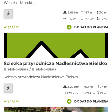
Wesoła - Murcki...
2.66 km
487 m
30 m
907 m
1.27 km
63 m
więcej >>
DODAJ DO PLANERA
Ścieżka przyrodnicza Nadleśnictwa Bielsko
Bielsko-Biała / Bielsko-Biała
Ścieżka przyrodnicza Nadleśnictwa Bielsko...
3.22 km
750 m
77 m
1.39 km
1.07 km
77 m
więcej >>
DODAJ DO PLANERA