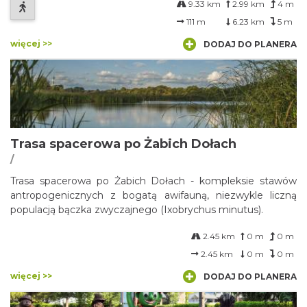
9.33 km
2.99 km
4 m
pieszo.
111 m
6.23 km
5 m
więcej >>
DODAJ DO PLANERA
Trasa spacerowa po Żabich Dołach
/
Trasa spacerowa po Żabich Dołach - kompleksie stawów
antropogenicznych z bogatą awifauną, niezwykle liczną
populacją bączka zwyczajnego (Ixobrychus minutus).
2.45 km
0 m
0 m
2.45 km
0 m
0 m
więcej >>
DODAJ DO PLANERA