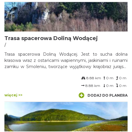
Trasa spacerowa Doliną Wodącej
/
Trasa spacerowa Doliną Wodącej. Jest to sucha dolina
krasowa wraz z ostańcami wapiennymi, jaskiniami i ruinami
zamku w Smoleniu, tworzące wyjątkowy krajobraz jurajski,
oraz stanowisko bardzo rzadkiej paproci – języcznika
8.88 km
0 m
0 m
zwyczajnego Phyllitis scolopendrium.
8.88 km
0 m
0 m
więcej >>
DODAJ DO PLANERA