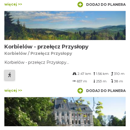
więcej >>
DODAJ DO PLANERA
Korbielów - przełęcz Przysłopy
Korbielów / Przełęcz Przysłopy
Korbielów - przełęcz Przysłopy...
2.47 km
1.56 km
310 m
657 m
253 m
38 m
więcej >>
DODAJ DO PLANERA