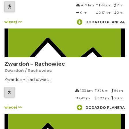
mijamy ciekawe gatunki roślin i drzew m.in. aleję dorodnych
4.17 km
1.99 km
2 m
daglezji. Idąc dalej napotykamy pomnik upamiętniający
śmierć partyzantów. Po dosyć stromym podejściu
0 m
2.17 km
2 m
dochodzimy do Krzyża Zakochanych.
więcej >>
DODAJ DO PLANERA
Zwardoń – Rachowiec
Zwardoń / Rachowiec
Zwardoń – Rachowiec...
1.33 km
378 m
54 m
647 m
303 m
20 m
więcej >>
DODAJ DO PLANERA