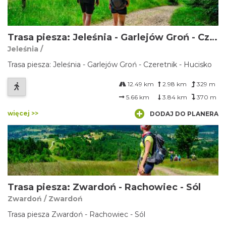
Trasa piesza: Jeleśnia - Garlejów Groń - Czeretnik - Hucisko
Jeleśnia /
Trasa piesza: Jeleśnia - Garlejów Groń - Czeretnik - Hucisko
12.49 km
2.98 km
329 m
5.66 km
3.84 km
370 m
więcej >>
DODAJ DO PLANERA
Trasa piesza: Zwardoń - Rachowiec - Sól
Zwardoń / Zwardoń
Trasa piesza Zwardoń - Rachowiec - Sól