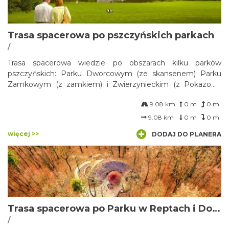
Trasa spacerowa po pszczyńskich parkach
/
Trasa spacerowa wiedzie po obszarach kilku parków
pszczyńskich: Parku Dworcowym (ze skansenem) Parku
Zamkowym (z zamkiem) i Zwierzynieckim (z Pokazową
Zagrodą Żubrów).
9.08 km
0 m
0 m
9.08 km
0 m
0 m
więcej >>
DODAJ DO PLANERA
Trasa spacerowa po Parku w Reptach i Dolinie Dramy
/