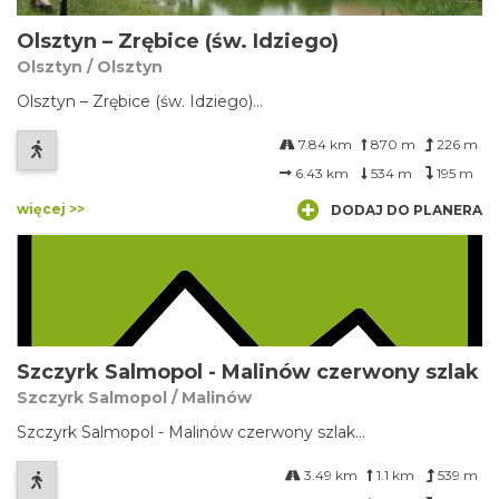
Olsztyn – Zrębice (św. Idziego)
Olsztyn / Olsztyn
Olsztyn – Zrębice (św. Idziego)...
7.84 km
870 m
226 m
6.43 km
534 m
195 m
więcej >>
DODAJ DO PLANERA
Szczyrk Salmopol - Malinów czerwony szlak
Szczyrk Salmopol / Malinów
Szczyrk Salmopol - Malinów czerwony szlak...
3.49 km
1.1 km
539 m