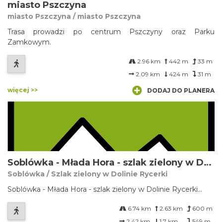
miasto Pszczyna
miasto Pszczyna / miasto Pszczyna
Trasa prowadzi po centrum Pszczyny oraz Parku
Zamkowym.
2.96 km
442 m
33 m
2.09 km
424 m
31 m
więcej >>
DODAJ DO PLANERA
Soblówka - Młada Hora - szlak zielony w Dolinie Rycerki
Soblówka / Szlak zielony w Dolinie Rycerki
Soblówka - Młada Hora - szlak zielony w Dolinie Rycerki...
6.74 km
2.63 km
600 m
2.42 km
1.7 km
549 m