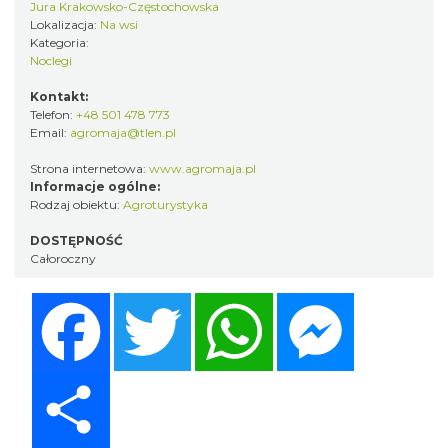
Jura Krakowsko-Częstochowska
Lokalizacja:
Na wsi
Kategoria:
Noclegi
Kontakt:
Telefon:
+48 501 478 773
Email:
agromaja@tlen.pl
Strona internetowa:
www.agromaja.pl
Informacje ogólne:
Rodzaj obiektu:
Agroturystyka
DOSTĘPNOŚĆ
Całoroczny
Facebook
Twitter
WhatsApp
Messenger
Share