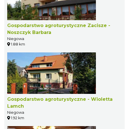
Gospodarstwo agroturystyczne Zacisze -
Noszczyk Barbara
Niegowa
1.88 km
Gospodarstwo agroturystyczne - Wioletta
Lamch
Niegowa
1.92 km