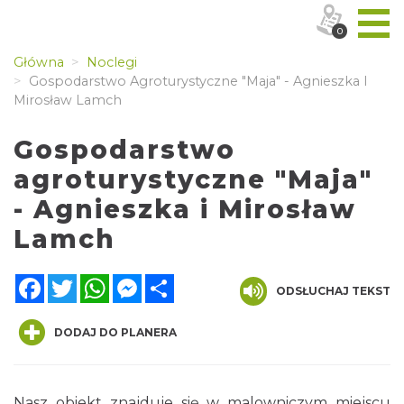
0
Główna
Noclegi
Gospodarstwo Agroturystyczne "Maja" - Agnieszka I
Mirosław Lamch
Gospodarstwo
agroturystyczne "Maja"
- Agnieszka i Mirosław
Lamch
Facebook
Twitter
WhatsApp
Messenger
Share
ODSŁUCHAJ TEKST
DODAJ DO PLANERA
Nasz obiekt znajduje się w malowniczym miejscu