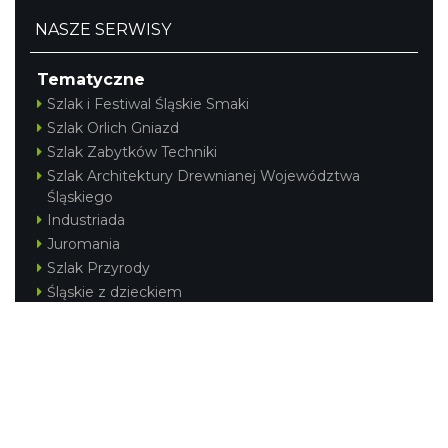
NASZE SERWISY
Tematyczne
Szlak i Festiwal Śląskie Smaki
Szlak Orlich Gniazd
Szlak Zabytków Techniki
Szlak Architektury Drewnianej Województwa
Śląskiego
Industriada
Juromania
Szlak Przyrody
Śląskie z dzieckiem
Śląskie po zdrowie
Festiwal Górnej Odry
Festiwal DziewięćSił
Kajakiem przez Śląskie
Narty w Śląskim
Rowerem przez Śląskie