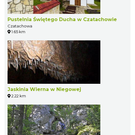
Pustelnia Świętego Ducha w Czatachowie
Czatachowa
1.65 km
Jaskinia Wierna w Niegowej
2.22 km