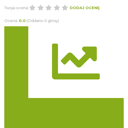
Twoja ocena:
DODAJ OCENĘ
Ocena:
0.0
(Oddano 0 głosy)
Trasa