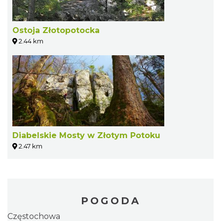
Ostoja Złotopotocka
2.44 km
Diabelskie Mosty w Złotym Potoku
2.47 km
POGODA
Częstochowa