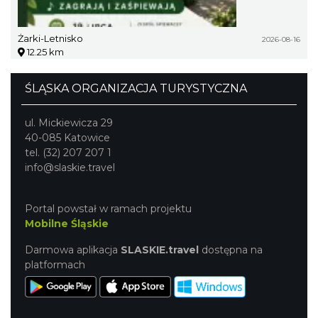
Żarki-Letnisko
2026-08-16
12.25 km
ŚLĄSKA ORGANIZACJA TURYSTYCZNA
ul. Mickiewicza 29
40-085 Katowice
tel. (32) 207 207 1
info@slaskie.travel
Portal powstał w ramach projektu
Mobilne Śląskie
Darmowa aplikacja
SLASKIE.travel
dostępna na
platformach