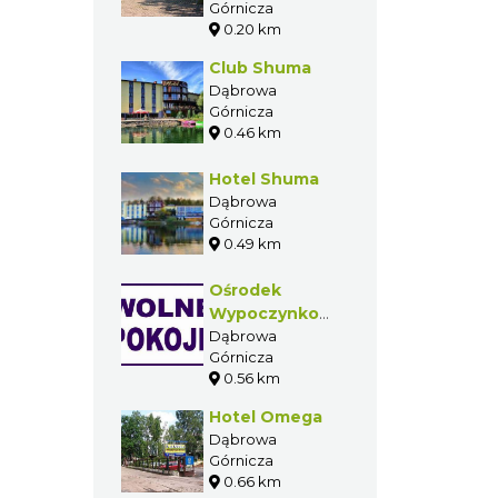
Górnicza
0.20 km
Club Shuma
Dąbrowa
Górnicza
0.46 km
Hotel Shuma
Dąbrowa
Górnicza
0.49 km
Ośrodek
Wypoczynkowy
Kotwica
Dąbrowa
Górnicza
0.56 km
Hotel Omega
Dąbrowa
Górnicza
0.66 km