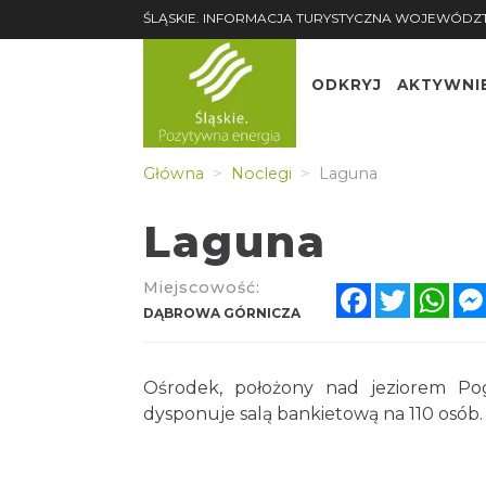
ŚLĄSKIE. INFORMACJA TURYSTYCZNA WOJEWÓDZ
ODKRYJ
AKTYWNI
Główna
Noclegi
Laguna
Laguna
Miejscowość:
Facebook
Twitter
Wha
DĄBROWA GÓRNICZA
Ośrodek, położony nad jeziorem Pogo
dysponuje salą bankietową na 110 osób.