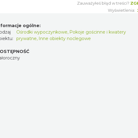
Zauważyłeś błąd w treści?
ZG
Wyświetlenia:
nformacje ogólne:
odzaj
Ośrodki wypoczynkowe
,
Pokoje gościnne i kwatery
biektu:
prywatne
,
Inne obiekty noclegowe
OSTĘPNOŚĆ
ałoroczny