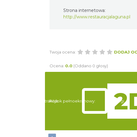
Strona internetowa:
http://www.restauracjalaguna.pl
Twoja ocena:
DODAJ O
Ocena:
0.0
(Oddano 0 głosy)
Atrakcje
Widok pełnoekranowy:
Noclegi