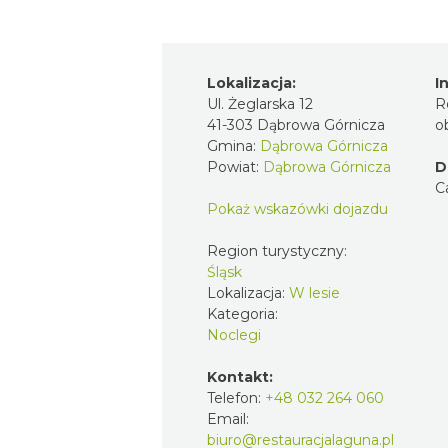
Lokalizacja:
I
Ul. Żeglarska 12
R
41-303 Dąbrowa Górnicza
o
Gmina:
Dąbrowa Górnicza
Powiat:
Dąbrowa Górnicza
D
C
Pokaż wskazówki dojazdu
Region turystyczny:
Śląsk
Lokalizacja:
W lesie
Kategoria:
Noclegi
Kontakt:
Telefon:
+48 032 264 060
Email:
biuro@restauracjalaguna.pl