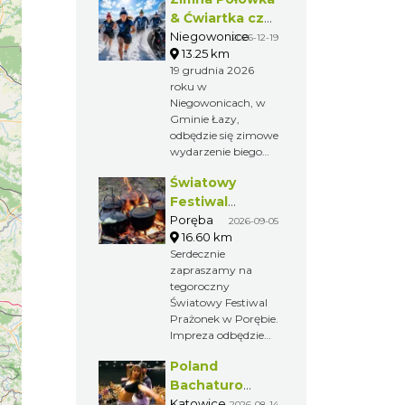
& Ćwiartka czyli
Extremalny
Niegowonice
2026-12-19
13.25 km
Półmaraton
19 grudnia 2026
oraz
roku w
Ćwierćmaraton
Niegowonicach, w
Jurajski
Gminie Łazy,
odbędzie się zimowe
wydarzenie biegowe
w wyjątkowym
Światowy
jurajskim klimacie.
Zimna Połówka i
Festiwal
Chłodna Ćwiartka
Prażonek w
Poręba
2026-09-05
to propozycja dla
16.60 km
Porębie
osób, które szukają
Serdecznie
czegoś więcej niż
zapraszamy na
zwykłego biegu. Na
tegoroczny
uczestników czekają
Światowy Festiwal
terenowe trasy,
Prażonek w Porębie.
wymagające
Impreza odbędzie
podbiegi, zbiegi,
się 5 września
leśne odcinki,
Poland
2026r.
otwarte przestrzenie
Bachaturo
i grudniowy chłód.
Festiwal
Katowice
2026-08-14