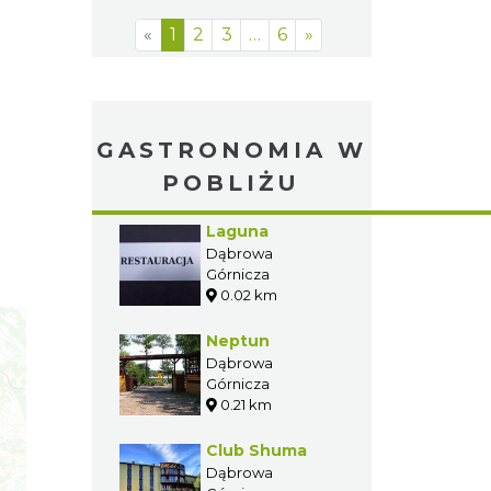
«
1
2
3
…
6
»
GASTRONOMIA W
POBLIŻU
Laguna
Dąbrowa
Górnicza
0.02 km
Neptun
Dąbrowa
Górnicza
0.21 km
Club Shuma
Dąbrowa