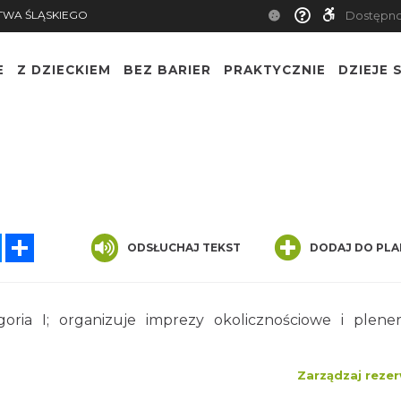
TWA ŚLĄSKIEGO
Dostępn
E
Z DZIECKIEM
BEZ BARIER
PRAKTYCZNIE
DZIEJE S
tsApp
Messenger
Share
ODSŁUCHAJ TEKST
DODAJ DO PLA
ria I; organizuje imprezy okolicznościowe i plene
Zarządzaj rezer