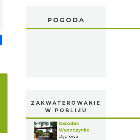
POGODA
pp
senger
Share
ZAKWATEROWANIE
W POBLIŻU
Ośrodek
Wypoczynkowy
Neptun
Dąbrowa