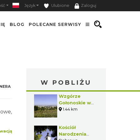
ość
Język
Ulubione
Zaloguj
IĘ
BLOG
POLECANE SERWISY
W POBLIŻU
NERA
Wzgórze
Gołonoskie w
Dąbrowie
1.44 km
rowe,
Górniczej
Kościół
wacją
Narodzenia