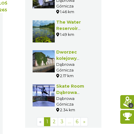
Najświętszej
Dąbrowa
ŁOŚ
Górnicza
Marii Panny i
265
1.46 km
św. Antoniego
w Gołonogu
The Water
Reservoir
"Pogoria II"
1.49 km
Dworzec
kolejowy
Dąbrowa
Dąbrowa
Górnicza
Górnicza
2.17 km
Ząbkowice
Skate Room
Dąbrowa
Górnicza
Dąbrowa
Górnicza
0
2.34 km
«
1
2
3
…
6
»