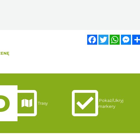
Facebook
Twitter
WhatsA
Mes
CENĘ
Pokaż/Ukryj
Trasy
markery