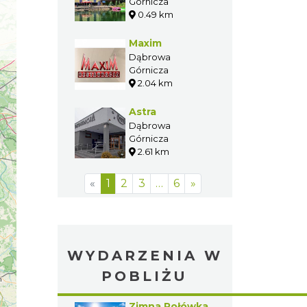
Górnicza
0.49 km
Maxim
Dąbrowa
Górnicza
2.04 km
Astra
Dąbrowa
Górnicza
2.61 km
«
1
2
3
…
6
»
WYDARZENIA W
POBLIŻU
Zimna Połówka