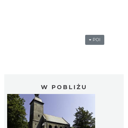
POI
W POBLIŻU