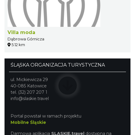
Villa moda
Dąbrowa Górnicza
5.12 km
ŚLĄSKA ORGANIZACJA TURYSTYCZNA
ul. Mickiewicza 29
40-085 Katowice
tel. (32) 207 207 1
info@slaskie.travel
Portal powstał w ramach projektu
Mobilne Śląskie
Darmowa aplikacja
SLASKIE.travel
dostępna na