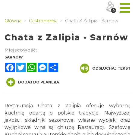
0
Główna
Gastronomia
Chata Z Zalipia - Sarnów
Chata z Zalipia - Sarnów
Miejscowość:
SARNÓW
Facebook
Twitter
WhatsApp
Messenger
Share
ODSŁUCHAJ TEKST
DODAJ DO PLANERA
Restauracja Chata z Zalipia oferuje wyborną
kuchnię opartą o polskie tradycje. Najwyższej
jakości, składniki sezonowe, własne wypieki oraz
wyjątkowe wina są chlubą Restauracji. Szefowie
Kuchni serwują autorskie dania, a ich doświadczenie