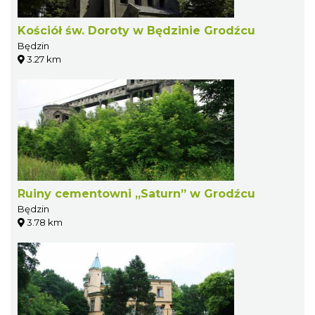
Kościół św. Doroty w Będzinie Grodźcu
Będzin
3.27 km
Ruiny cementowni „Saturn” w Grodźcu
Będzin
3.78 km