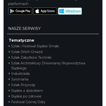
platformach
NASZE SERWISY
Tematyczne
Szlak i Festiwal Śląskie Smaki
Szlak Orlich Gniazd
Szlak Zabytków Techniki
Szlak Architektury Drewnianej Województwa
Śląskiego
Industriada
Juromania
Szlak Przyrody
Śląskie z dzieckiem
Śląskie po zdrowie
Festiwal Górnej Odry