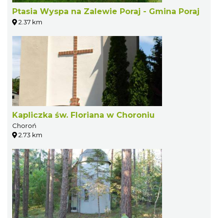
Ptasia Wyspa na Zalewie Poraj - Gmina Poraj
2.37 km
Kapliczka św. Floriana w Choroniu
Choroń
2.73 km