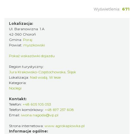
Wyświetlenia:
671
Lokalizacja:
Ul. Baranowizna 1 A
42-360 Choroń
Gmina:
Poraj
Powiat:
myszkowski
Pokaż wskazówki dojazdu
Region turystyczny:
Jura Krakowsko-Częstochowska, Śląsk
Lokalizacja:
Nad wodą, W lesie
Kategoria:
Noclegi
Kontakt:
Telefon:
+48 605 105 053
Telefon komórkowy:
+48 697 257 608
Email:
iwona.nagoda@vp.pl
Strona internetowa:
www.agrokapiowka.pl
Informacje ogólne: