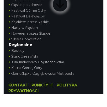
Śląskie po zdrowie
Festiwal Górnej Odry
Festiwal DziewięćSił
Kajakiem przez Śląskie
Narty w Śląskim
Rowerem przez Śląskie
Silesia Convention
Regionalne
Beskidy
Śląsk Cieszyński
Jura Krakowsko-Częstochowska
Kraina Górnej Odry
Górnośląsko-Zagłębiowska Metropolia
KONTAKT
|
PUNKTY IT
|
POLITYKA
PRYWATNOŚCI