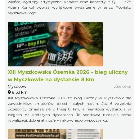
wieńce, występy artystyczne, kabaret oraz koncerty B-QLL i ŁZY
Adam Konkol tworzą wyjątkowe wydarzenie w sercu Powiatu
Myszkowskiego.
XIII Myszkowska Ósemka 2026 – bieg uliczny
w Myszkowie na dystansie 8 km
Myszków
2026-09-06
8.53 km
XIII Myszkowska Ósemka 2026 to bieg uliczny w Myszkowie dla
zawodników, amatorów, dzieci i całych rodzin. Już 6 września
uczestnicy zmierzą się z trasą 8 km, a najmłodsi wystartują w
biegach na krótszych dystansach. To sportowa niedziela pełna
rywalizacji, dobrej atmosfery i aktywnego wypoczynku.