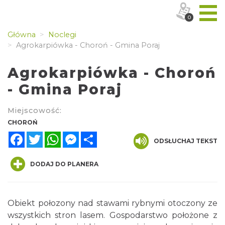
0
Główna
Noclegi
Agrokarpiówka - Choroń - Gmina Poraj
Agrokarpiówka - Choroń
- Gmina Poraj
Miejscowość:
CHOROŃ
Facebook
Twitter
WhatsApp
Messenger
Share
ODSŁUCHAJ TEKST
DODAJ DO PLANERA
Obiekt połozony nad stawami rybnymi otoczony ze
wszystkich stron lasem. Gospodarstwo położone z