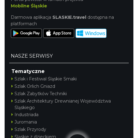
Mobilne Śląskie
Darmowa aplikacja
SLASKIE.travel
dostępna na
platformach
NASZE SERWISY
Tematyczne
Szlak i Festiwal Śląskie Smaki
Szlak Orlich Gniazd
Szlak Zabytków Techniki
Szlak Architektury Drewnianej Województwa
Śląskiego
Industriada
Juromania
Szlak Przyrody
Śląskie z dzieckiem