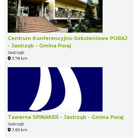
Centrum Konferencyjno-Szkoleniowe PORAJ
- Jastrząb - Gmina Poraj
Jastrząb
3.78 km
Tawerna SPINAKER - Jastrząb - Gmina Poraj
Jastrząb
3.85 km