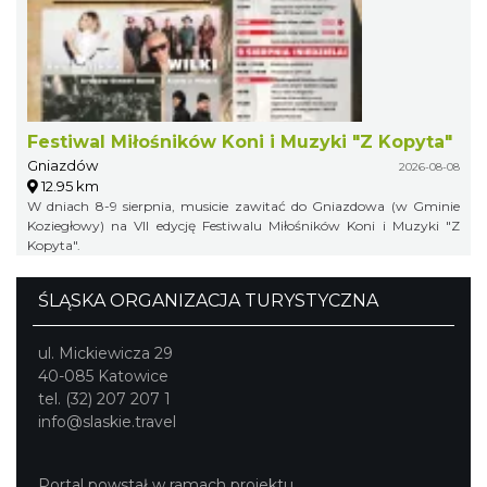
Festiwal Miłośników Koni i Muzyki "Z Kopyta"
Gniazdów
2026-08-08
12.95 km
W dniach 8-9 sierpnia, musicie zawitać do Gniazdowa (w Gminie
Koziegłowy) na VII edycję Festiwalu Miłośników Koni i Muzyki "Z
Kopyta".
ŚLĄSKA ORGANIZACJA TURYSTYCZNA
ul. Mickiewicza 29
40-085 Katowice
tel. (32) 207 207 1
info@slaskie.travel
Portal powstał w ramach projektu