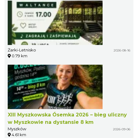
Żarki-Letnisko
2026-08-16
0.79 km
XIII Myszkowska Ósemka 2026 – bieg uliczny
w Myszkowie na dystansie 8 km
Myszków
2026-09-06
4.61 km