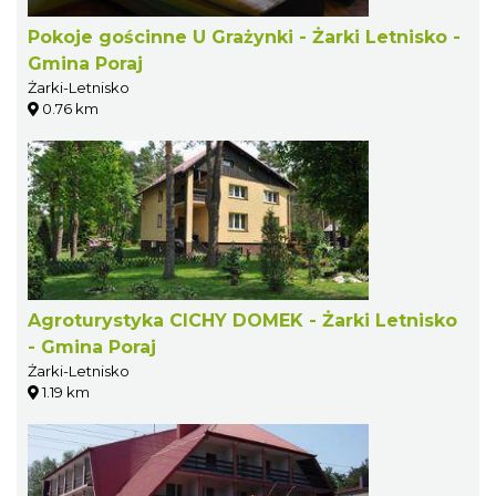
Pokoje gościnne U Grażynki - Żarki Letnisko -
Gmina Poraj
Żarki-Letnisko
0.76 km
Agroturystyka CICHY DOMEK - Żarki Letnisko
- Gmina Poraj
Żarki-Letnisko
1.19 km