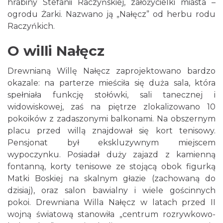
hrabiny Stefanii Raczyńskiej, założycielki miasta –
ogrodu Żarki. Nazwano ją „Nałęcz” od herbu rodu
Raczyńkich.
O willi Nałęcz
Drewnianą Willę Nałęcz zaprojektowano bardzo
okazale: na parterze mieściła się duża sala, która
spełniała funkcję stołówki, sali tanecznej i
widowiskowej, zaś na piętrze zlokalizowano 10
pokoików z zadaszonymi balkonami. Na obszernym
placu przed willą znajdował się kort tenisowy.
Pensjonat był ekskluzywnym miejscem
wypoczynku. Posiadał duży zajazd z kamienną
fontanną, korty tenisowe ze stojącą obok figurką
Matki Boskiej na skalnym głazie (zachowaną do
dzisiaj), oraz salon bawialny i wiele gościnnych
pokoi. Drewniana Willa Nałęcz w latach przed II
wojną światową stanowiła „centrum rozrywkowo-