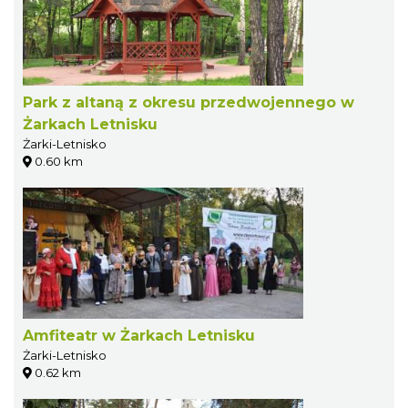
Park z altaną z okresu przedwojennego w
Żarkach Letnisku
Żarki-Letnisko
0.60 km
Amfiteatr w Żarkach Letnisku
Żarki-Letnisko
0.62 km