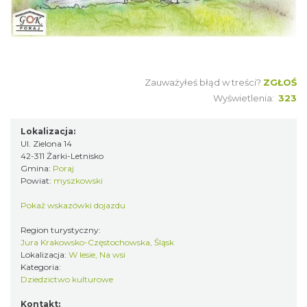
Zauważyłeś błąd w treści?
ZGŁOŚ
Wyświetlenia:
323
Lokalizacja:
Ul. Zielona 14
42-311 Żarki-Letnisko
Gmina:
Poraj
Powiat:
myszkowski
Pokaż wskazówki dojazdu
Region turystyczny:
Jura Krakowsko-Częstochowska, Śląsk
Lokalizacja:
W lesie, Na wsi
Kategoria:
Dziedzictwo kulturowe
Kontakt: