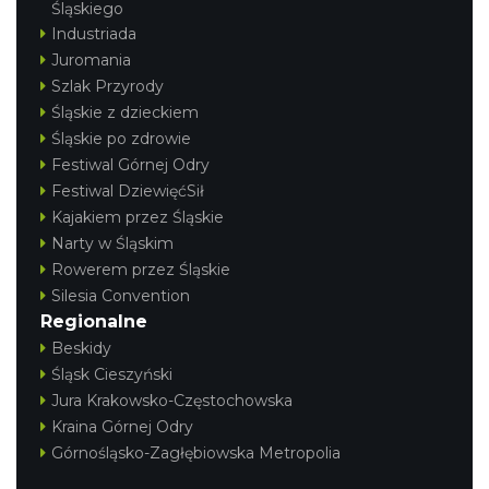
Śląskiego
Industriada
Juromania
Szlak Przyrody
Śląskie z dzieckiem
Śląskie po zdrowie
Festiwal Górnej Odry
Festiwal DziewięćSił
Kajakiem przez Śląskie
Narty w Śląskim
Rowerem przez Śląskie
Silesia Convention
Regionalne
Beskidy
Śląsk Cieszyński
Jura Krakowsko-Częstochowska
Kraina Górnej Odry
Górnośląsko-Zagłębiowska Metropolia