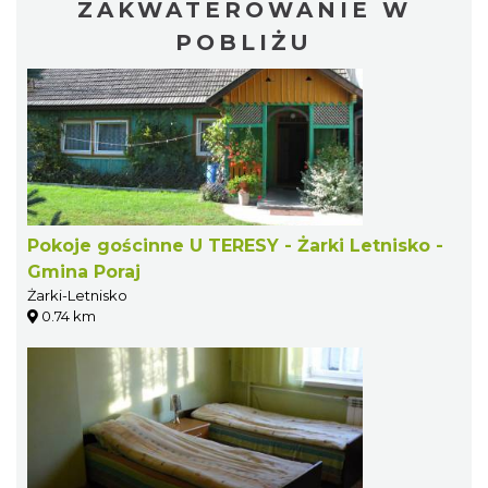
ZAKWATEROWANIE W
POBLIŻU
Pokoje gościnne U TERESY - Żarki Letnisko -
Gmina Poraj
Żarki-Letnisko
0.74 km