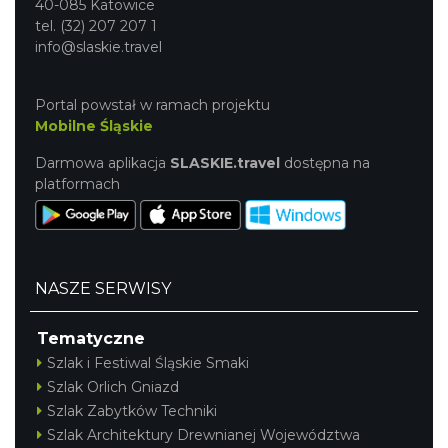
40-085 Katowice
tel. (32) 207 207 1
info@slaskie.travel
Portal powstał w ramach projektu
Mobilne Śląskie
Darmowa aplikacja
SLASKIE.travel
dostępna na
platformach
NASZE SERWISY
Tematyczne
Szlak i Festiwal Śląskie Smaki
Szlak Orlich Gniazd
Szlak Zabytków Techniki
Szlak Architektury Drewnianej Województwa