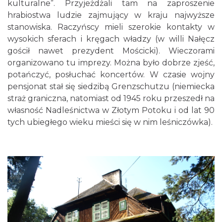
kulturalne”. Przyjeżdżali tam na zaproszenie
hrabiostwa ludzie zajmujący w kraju najwyższe
stanowiska. Raczyńscy mieli szerokie kontakty w
wysokich sferach i kręgach władzy (w willi Nałęcz
gościł nawet prezydent Mościcki). Wieczorami
organizowano tu imprezy. Można było dobrze zjeść,
potańczyć, posłuchać koncertów. W czasie wojny
pensjonat stał się siedzibą Grenzschutzu (niemiecka
straż graniczna, natomiast od 1945 roku przeszedł na
własność Nadleśnictwa w Złotym Potoku i od lat 90
tych ubiegłego wieku mieści się w nim leśniczówka).