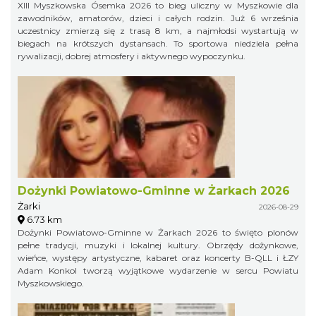
XIII Myszkowska Ósemka 2026 to bieg uliczny w Myszkowie dla
zawodników, amatorów, dzieci i całych rodzin. Już 6 września
uczestnicy zmierzą się z trasą 8 km, a najmłodsi wystartują w
biegach na krótszych dystansach. To sportowa niedziela pełna
rywalizacji, dobrej atmosfery i aktywnego wypoczynku.
Dożynki Powiatowo-Gminne w Żarkach 2026
Żarki
2026-08-29
6.73 km
Dożynki Powiatowo-Gminne w Żarkach 2026 to święto plonów
pełne tradycji, muzyki i lokalnej kultury. Obrzędy dożynkowe,
wieńce, występy artystyczne, kabaret oraz koncerty B-QLL i ŁZY
Adam Konkol tworzą wyjątkowe wydarzenie w sercu Powiatu
Myszkowskiego.