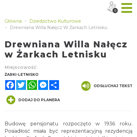
0
Główna
Dziedzictwo Kulturowe
Drewniana Willa Nałęcz W Żarkach Letnisku
Drewniana Willa Nałęcz
w Żarkach Letnisku
Miejscowość:
ŻARKI-LETNISKO
Facebook
Twitter
WhatsApp
Messenger
Share
ODSŁUCHAJ TEKST
DODAJ DO PLANERA
Budowę pensjonatu rozpoczęto w 1936 roku.
Posiadłość miała być reprezentacyjną rezydencją