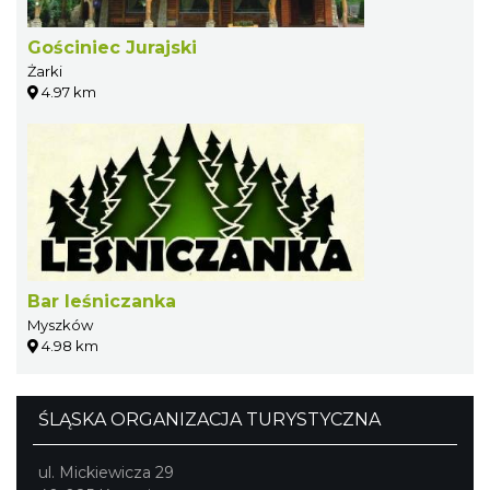
Gościniec Jurajski
Żarki
4.97 km
Bar leśniczanka
Myszków
4.98 km
ŚLĄSKA ORGANIZACJA TURYSTYCZNA
ul. Mickiewicza 29