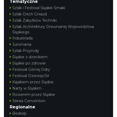
Tematyczne
Szlak i Festiwal Śląskie Smaki
Szlak Orlich Gniazd
Szlak Zabytków Techniki
Szlak Architektury Drewnianej Województwa
Śląskiego
Industriada
Juromania
Szlak Przyrody
Śląskie z dzieckiem
Śląskie po zdrowie
Festiwal Górnej Odry
Festiwal DziewięćSił
Kajakiem przez Śląskie
Narty w Śląskim
Rowerem przez Śląskie
Silesia Convention
Regionalne
Beskidy