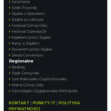
Juromania
Szlak Przyrody
Śląskie z dzieckiem
Śląskie po zdrowie
Festiwal Górnej Odry
Festiwal DziewięćSił
Kajakiem przez Śląskie
Narty w Śląskim
Rowerem przez Śląskie
Silesia Convention
Regionalne
Beskidy
Śląsk Cieszyński
Jura Krakowsko-Częstochowska
Kraina Górnej Odry
Górnośląsko-Zagłębiowska Metropolia
KONTAKT
|
PUNKTY IT
|
POLITYKA
PRYWATNOŚCI