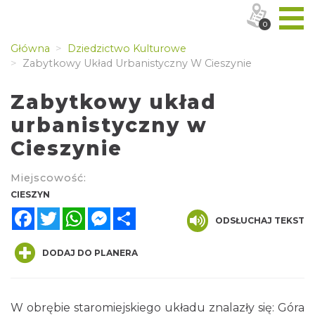
0
Główna
Dziedzictwo Kulturowe
Zabytkowy Układ Urbanistyczny W Cieszynie
Zabytkowy układ
urbanistyczny w
Cieszynie
Miejscowość:
CIESZYN
Facebook
Twitter
WhatsApp
Messenger
Share
ODSŁUCHAJ TEKST
DODAJ DO PLANERA
W obrębie staromiejskiego układu znalazły się: Góra