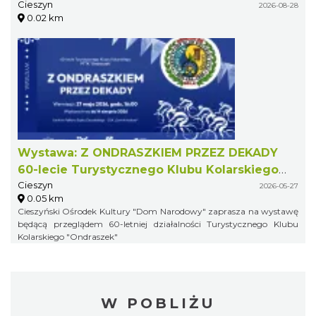
Cieszyn
2026-08-28
0.02 km
Wystawa: Z ONDRASZKIEM PRZEZ DEKADY
60-lecie Turystycznego Klubu Kolarskiego
Cieszyn
PTTK "Ondraszek"
2026-05-27
0.05 km
Cieszyński Ośrodek Kultury "Dom Narodowy" zaprasza na wystawę
będącą przeglądem 60-letniej działalności Turystycznego Klubu
Kolarskiego "Ondraszek"
W POBLIŻU