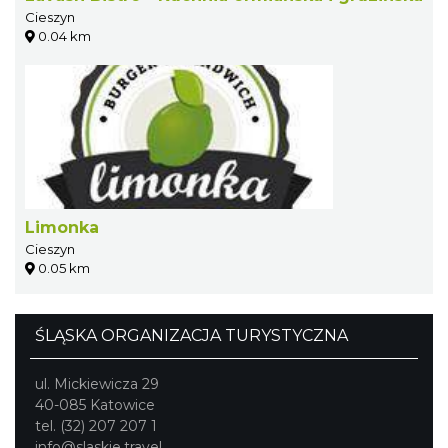
Cieszyn
0.04 km
Limonka
Cieszyn
0.05 km
ŚLĄSKA ORGANIZACJA TURYSTYCZNA
ul. Mickiewicza 29
40-085 Katowice
tel. (32) 207 207 1
info@slaskie.travel