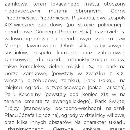
Zamkowa, teren lokacyjnego miasta otoczony
niegdysiejszymi murami obronnymi, Górne
Przedmieście, Przedmieście Przykopa, dwa zespoły
XIX-wiecznej zabudowy (po stronie północnej i
południowej Górnego Przedmieścia) oraz dzielnica
willowo–ogrodowa na południowym zboczu tzw.
Małego Jaworowego. Obok kilku zabytkowych
kościołów, zespołu kamienic oraz zabudowań
zamkowych, do układu urbanistycznego należą
także kompleksy zieleni miejskiej. Są to: park na
Górze Zamkowej (powstały w związku z XIX-
wieczną przebudową zamku), Park Pokoju na
miejscu ogrodu przypałacowego (pałac Larischa),
Park Kościelny (powstały pod koniec XIX w. na
terenie cmentarza ewangelickiego), Park Świętej
Trójcy (stanowiący północno-wschodni narożnik
Placu Józefa Londzina), ogrody w dzielnicy willowej
oraz kilka innych obszarów. Na charakter układu
urbanistycznego Cieszyna wpływa szereg