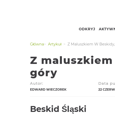
ODKRYJ
AKTYWN
Nr.
Podgląd
Główna
Artykuł
Z Maluszkiem W Beskidy,
Z maluszkiem 
góry
Autor:
Data pu
EDWARD WIECZOREK
22 CZERW
Beskid Śląski