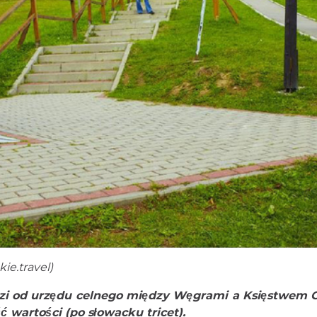
ie.travel
)
i od urzędu celnego między Węgrami a Księstwem C
 wartości (po słowacku tricet).