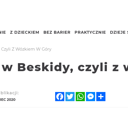
IE
Z DZIECKIEM
BEZ BARIER
PRAKTYCZNIE
DZIEJE 
Nazwa
 Czyli Z Wózkiem W Góry
w Beskidy, czyli z
blikacji:
Facebook
Twitter
WhatsApp
Messenger
Share
IEC 2020