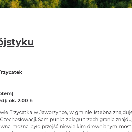
ójstyku
Trzycatek
rotem)
d): ok. 2:00 h
Trzycatka w Jaworzynce, w gminie Istebna znajduje 
ie Czechosłowacji. Sam punkt zbiegu trzech granic znajdu
dawna można było przejść niewielkim drewnianym mos