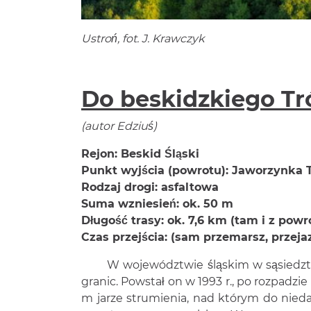
Ustroń, fot. J. Krawczyk
Do beskidzkiego Tr
(autor Edziuś)
Rejon: Beskid Śląski
Punkt wyjścia (powrotu): Jaworzynka 
Rodzaj drogi: asfaltowa
Suma wzniesień: ok. 50 m
Długość trasy: ok. 7,6 km (tam i z pow
Czas przejścia: (sam przemarsz, przejaz
W województwie śląskim w sąsiedztwie 
granic. Powstał on w 1993 r., po rozpadz
m jarze strumienia, nad którym do nie