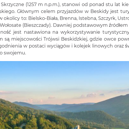
zyczne (1257 m n.p.m.), stanowi od ponad stu lat kierun
kiego. Głównym celem przyjazdów w Beskidy jest turyst
kolicy to: Bielsko-Biała, Brenna, Istebna, Szczyrk, Ustr
 Wołosate (Bieszczady). Dawniej podstawowym źródłem u
udność jest nastawiona na wykorzystywanie turystyc
m są miejscowości Trójwsi Beskidzkiej, gdzie owce powró
godnienia w postaci wyciągów i kolejek linowych oraz 
po swojemu.