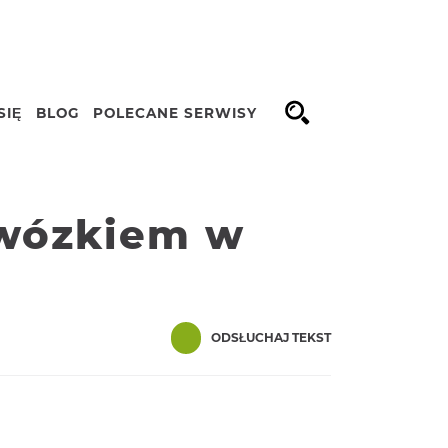
SIĘ
BLOG
POLECANE SERWISY
Opcje
 wózkiem w
ODSŁUCHAJ TEKST