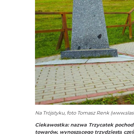
Na Trójstyku, foto Tomasz Renk (
www.slask
Ciekawostka: nazwa Trzycatek pochodz
towarów, wynoszącego trzydziestą część