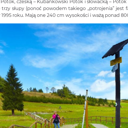
Potok, czeską – Kubankowski Potok i słowacką – Potok G
trzy słupy (ponoć powodem takiego „potrojenia” jest fak
 w 1995 roku. Mają one 240 cm wysokości i ważą ponad 80