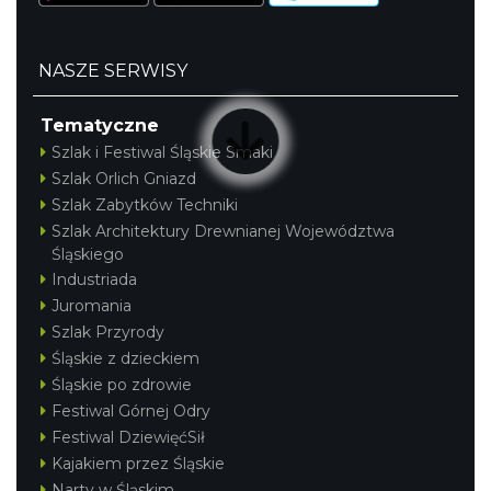
NASZE SERWISY
Tematyczne
Szlak i Festiwal Śląskie Smaki
Szlak Orlich Gniazd
Szlak Zabytków Techniki
Szlak Architektury Drewnianej Województwa
Śląskiego
Industriada
Juromania
Szlak Przyrody
Śląskie z dzieckiem
Śląskie po zdrowie
Festiwal Górnej Odry
Festiwal DziewięćSił
Kajakiem przez Śląskie
Narty w Śląskim