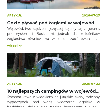
ARTYKUŁ
2026-07-23
Gdzie pływać pod żaglami w województwie śląskim? Lista najlepszych jezior i zbiorników dla żeglarzy
Województwo śląskie najczęściej kojarzy się z górami,
przemysłem i Beskidami, jednak dla miłośników
żeglarstwa również ma wiele do zaoferowania. W
regionie znajduje się kilkanaście dużych jezior i
więcej >>
zbiorników retencyjnych, które oferują bardzo dobre
warunki do pływania pod żaglami.
ARTYKUŁ
2026-07-22
10 najlepszych campingów w województwie śląskim
Poranna kawa z widokiem na jurajskie skały, rodzinny
wypoczynek nad wodą, wieczorne ognisko w