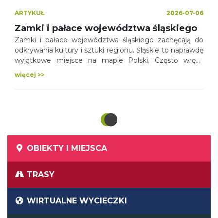
ARTYKUŁ
2026-07-06
Zamki i pałace województwa śląskiego
Zamki i pałace województwa śląskiego zachęcają do
odkrywania kultury i sztuki regionu. Śląskie to naprawdę
wyjątkowe miejsce na mapie Polski. Często wręcz
zaskakujące swoimi zróżnicowanymi atrakcjami
więcej >>
turystycznymi. Mamy tu doskonałą kuchnię i festiwale,
które ją przybliżają, mamy rezerwaty przyrody, rozległe
parki, ogrody i lasy, mamy nowoczesną architekturę,
która niejednokrotnie doceniana była przez światowych
znawców tematu, mamy zabytki techniki – nawet takie
z listy UNESCO… I można by tak wymieniać i
wymieniać. Ale jest jeszcze jedno… Możliwe, że
OBIEKTY I MIEJSCA
będziecie najbardziej zaskoczeni.
TRASY
WIRTUALNE WYCIECZKI