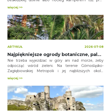
beskidzkiej dolinie albo nocleg kamperem tuż przy
górskich szlakach – takie wakacje nie wymagają
więcej >>
wyjazdu na drugi koniec Polski. Województwo śląskie
oferuje zaskakująco dużo miejsc stworzonych dla
miłośników caravaningu, biwakowania i bliskiego
kontaktu z naturą.
ARTYKUŁ
2026-07-08
Najpiękniejsze ogrody botaniczne, palmiarnie i egzotaria w województwie śląskim
Nie trzeba wyjeżdżać w góry ani nad morze, żeby
odpocząć wśród zieleni. Na terenie Górnośląsko-
Zagłębiowskiej Metropolii i jej najbliższych okolic
znajduje się kilka wyjątkowych miejsc, w których
więcej >>
przyroda gra główną rolę. Od rozległych ogrodów
botanicznych, przez nowoczesne egzotaria, aż po
palmiarnie pełne egzotycznych roślin i zwierząt. Każde
z nich pozwala choć na chwilę oderwać się od
miejskiego zgiełku.