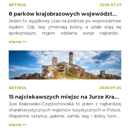
ARTYKUŁ
2026-07-27
8 parków krajobrazowych województwa śląskiego, które zachwycają jesienią
Jesień to wyjątkowy czas na podróże po województwie
śląskim. Gdy lasy zmieniają kolory, a szlaki stają się
spokojniejsze, region odsłania swoje najbardziej
malownicze oblicze. To doskonały moment, aby wybrać
więcej >>
się na spacer, rodzinną wycieczkę, fotograficzną
wyprawę albo weekendowy odpoczynek blisko natury.
ARTYKUŁ
2026-07-24
15 najciekawszych miejsc na Jurze Krakowsko-Częstochowskiej
Jura Krakowsko-Częstochowska to jeden z najbardziej
charakterystycznych regionów turystycznych w Polsce.
Wapienne ostańce, jaskinie, zamki, lasy i doliny tworzą
krajobraz, który trudno pomylić z jakimkolwiek innym
więcej >>
miejscem. To dobry kierunek zarówno na weekendowy