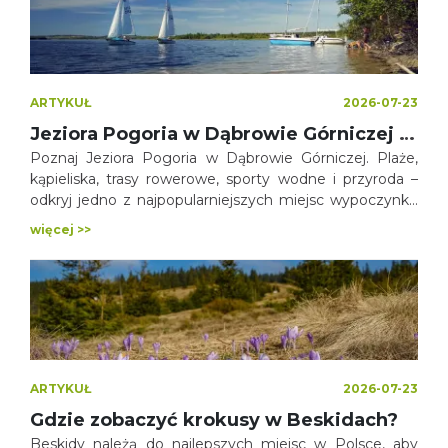
wyglądem.
ARTYKUŁ
2026-07-23
Jeziora Pogoria w Dąbrowie Górniczej – wypoczynek nad wodą, aktywnie i blisko natury
Poznaj Jeziora Pogoria w Dąbrowie Górniczej. Plaże,
kąpieliska, trasy rowerowe, sporty wodne i przyroda –
odkryj jedno z najpopularniejszych miejsc wypoczynku
w województwie śląskim.
więcej >>
ARTYKUŁ
2026-07-23
Gdzie zobaczyć krokusy w Beskidach?
Beskidy należą do najlepszych miejsc w Polsce, aby