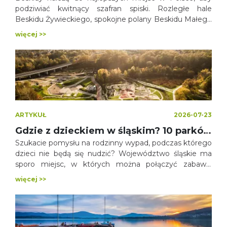
podziwiać kwitnący szafran spiski. Rozległe hale
Beskidu Żywieckiego, spokojne polany Beskidu Małego
czy mniej znane zakątki Beskidu Małego każdej wiosny
więcej >>
pokrywają się tysiącami fioletowych kwiatów. Choć
wielu turystów wciąż wybiera Tatry, równie piękne
widoki można znaleźć właśnie tutaj – często bez
tłumów.
ARTYKUŁ
2026-07-23
Gdzie z dzieckiem w śląskim? 10 parków i ogrodów pełnych atrakcji
Szukacie pomysłu na rodzinny wypad, podczas którego
dzieci nie będą się nudzić? Województwo śląskie ma
sporo miejsc, w których można połączyć zabawę,
aktywność i odkrywanie ciekawych atrakcji z
więcej >>
odpoczynkiem na świeżym powietrzu. Niektóre z nich
są dobrym pomysłem na kilka godzin, inne spokojnie
wypełnią plan całodziennej rodzinnej wycieczki.