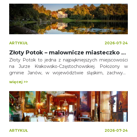
wyjazd, jak i jednodniową wycieczkę – pieszą, rowerową
czy po prostu nastawioną na zwiedzanie.
ARTYKUŁ
2026-07-24
Złoty Potok – malownicze miasteczko na Jurze Krakowsko-Częstochowskiej
Złoty Potok to jedna z najpiękniejszych miejscowości
na Jurze Krakowsko-Częstochowskiej. Położony w
gminie Janów, w województwie śląskim, zachwyca
wyjątkowym połączeniem malowniczych krajobrazów,
więcej >>
zabytków, rezerwatów przyrody i licznych atrakcji
turystycznych. To doskonały kierunek zarówno na
jednodniową wycieczkę, jak i weekendowy pobyt.
ARTYKUŁ
2026-07-24