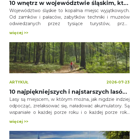
10 wnętrz w województwie śląskim, które musisz zobaczyć!
Województwo śląskie to kopalnia miejsc wyjątkowych.
Od zamków i pałaców, zabytków techniki i muzeów
odwiedzanych przez tysiące turystów, przez
kamieniołomy, kapliczki, skanseny aż do miejsc
więcej >>
znanych tylko wybranym, najbardziej zapalonym
odkrywcom. Dzisiaj zabieramy Was w podróż po 10
wnętrzach województwa śląskiego, które urzekły nas
swoją wyjątkowością, klasą i charakterem.
ARTYKUŁ
2026-07-23
10 najpiękniejszych i najstarszych lasów województwa śląskiego
Lasy są miejscem, w którym można, jak nigdzie indziej
odpocząć, zrelaksować się, naładować akumulatory. Są
wspaniałe o każdej porze roku i o każdej porze roku
dostarczają nam innych doznań. Wiosną, gdy przyroda
więcej >>
budzi się do życia, rozbrzmiewają radosnym śpiewem
ptaków, jesienią - zachwycają mnogością kolorów,
latem - kuszą swym cieniem, a zimą - baśniowym