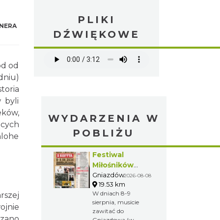
PLIKI
NERA
DŹWIĘKOWE
ód od
dniu)
toria
 byli
eków,
WYDARZENIA W
ących
POBLIŻU
nlohe
Festiwal
Miłośników
Koni i Muzyki "Z
Gniazdów
2026-08-08
19.53 km
Kopyta"
W dniach 8-9
rszej
sierpnia, musicie
ojnie
zawitać do
azano
Gniazdowa (w