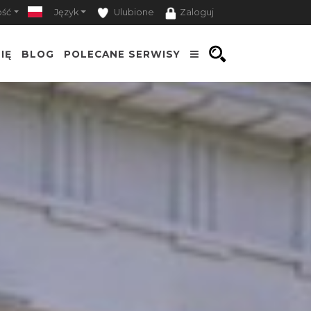
ość
Język
Ulubione
Zaloguj
IĘ
BLOG
POLECANE SERWISY