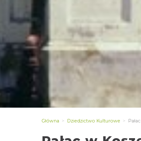
Główna
Dziedzictwo Kulturowe
Pałac
Pałac w Kosz