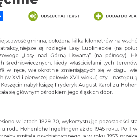
App
ssenger
Share
ODSŁUCHAJ TEKST
DODAJ DO PLA
 miejscowość gminna, położona kilka kilometrów na wsch
atrakcyjniejsze są rozległe Lasy Lublinieckie (na połu
owego „Lasy nad Górną Liswartą” (na północy). His
h średniowiecznych, kiedy właścicielami tych terenów
afił w ręce, wielokrotnie zmieniających się w ciągu wi
h (w XVI i pierwszej połowie XVII wieku) czy - następuj
 Koszęcin nabył książę Fryderyk August Karol zu Hohe
tała się głównym ośrodkiem jego śląskich dóbr.
siono w latach 1829-30, wykorzystując pozostałości sta
iu rodu Hohenlohe Ingelfingen aż do 1945 roku. Po II w
rzeby szpitala psychiatrycznego, a w roku 1953 przek