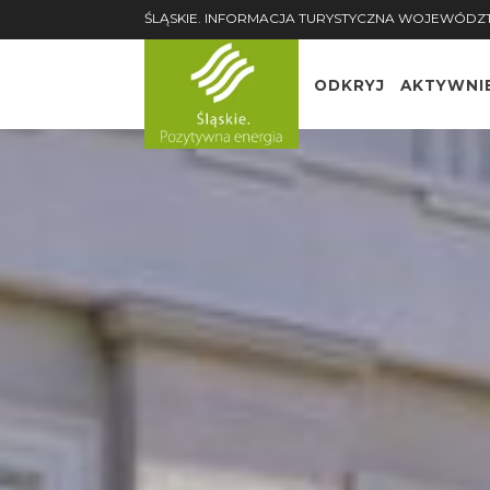
ŚLĄSKIE. INFORMACJA TURYSTYCZNA WOJEWÓDZ
ODKRYJ
AKTYWNI