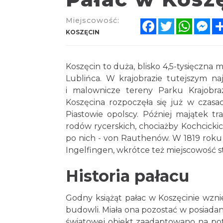
Miejscowość:
Facebook
Twitter
Whats
Me
KOSZĘCIN
Koszęcin to duża, blisko 4,5-tysięczna
Lublińca. W krajobrazie tutejszym naj
i malownicze tereny Parku Krajobraz
Koszęcina rozpoczęła się już w czasac
Piastowie opolscy. Później majątek tr
rodów rycerskich, chociażby Kochcickic
po nich - von Rauthenów. W 1819 roku
Ingelfingen, wkrótce też miejscowość s
Historia pałacu
Godny książąt pałac w Koszęcinie wznie
budowli. Miała ona pozostać w posiadan
światowej obiekt zaadaptowano na pot