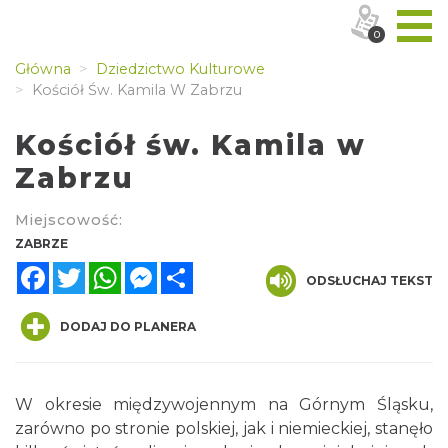
0
Główna
Dziedzictwo Kulturowe
Kościół Św. Kamila W Zabrzu
Kościół św. Kamila w
Zabrzu
Miejscowość:
ZABRZE
Facebook
Twitter
WhatsApp
Messenger
Share
ODSŁUCHAJ TEKST
DODAJ DO PLANERA
W okresie międzywojennym na Górnym Śląsku,
zarówno po stronie polskiej, jak i niemieckiej, stanęło