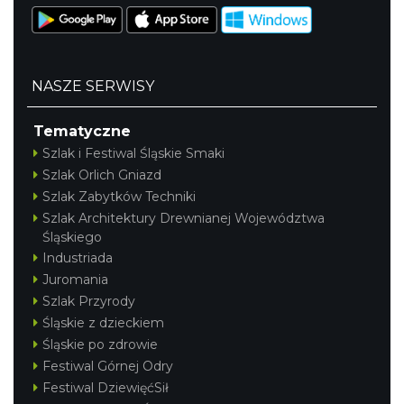
NASZE SERWISY
Tematyczne
Szlak i Festiwal Śląskie Smaki
Szlak Orlich Gniazd
Szlak Zabytków Techniki
Szlak Architektury Drewnianej Województwa
Śląskiego
Industriada
Juromania
Szlak Przyrody
Śląskie z dzieckiem
Śląskie po zdrowie
Festiwal Górnej Odry
Festiwal DziewięćSił