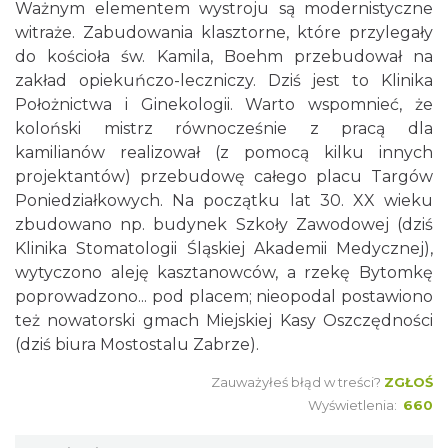
Ważnym elementem wystroju są modernistyczne
witraże. Zabudowania klasztorne, które przylegały
do kościoła św. Kamila, Boehm przebudował na
zakład opiekuńczo-leczniczy. Dziś jest to Klinika
Położnictwa i Ginekologii. Warto wspomnieć, że
koloński mistrz równocześnie z pracą dla
kamilianów realizował (z pomocą kilku innych
projektantów) przebudowę całego placu Targów
Poniedziałkowych. Na początku lat 30. XX wieku
zbudowano np. budynek Szkoły Zawodowej (dziś
Klinika Stomatologii Śląskiej Akademii Medycznej),
wytyczono aleję kasztanowców, a rzekę Bytomkę
poprowadzono... pod placem; nieopodal postawiono
też nowatorski gmach Miejskiej Kasy Oszczędności
(dziś biura Mostostalu Zabrze).
Zauważyłeś błąd w treści?
ZGŁOŚ
Wyświetlenia:
660