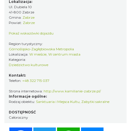
Lokalizacja:
Ul. Dubiela 10
41-800 Zabrze
Gmina:
Zabrze
Powiat:
Zabrze
Pokaż wskazówki dojazdu
Region turystyczny:
Górnośląsko-Zagłębiowska Metropolia
Lokalizacja:
W mieście, W centrum miasta
Kategoria:
Dziedzictwo kulturowe
Kontakt:
Telefon:
+48 322 715 037
Strona internetowa:
http://www.kamilianie-zabrze.pl/
Informacje ogólne:
Rodzaj obiektu:
Sanktuaria i Miejsca Kultu
,
Zabytki sakralne
DOSTĘPNOŚĆ
Całoroczny
Facebook
Twitter
WhatsApp
Messenger