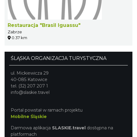
Restauracja "Brasil Iguassu"
Zabrze
0.37 km
ŚLĄSKA ORGANIZACJA TURYSTYCZNA
ul. Mickiewicza 29
40-085 Katowice
tel. (32) 207 207 1
info@slaskie.travel
Portal powstał w ramach projektu
Mobilne Śląskie
Darmowa aplikacja
SLASKIE.travel
dostępna na
platformach