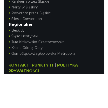
Kajakiem przez Śląskie
Narty w Śląskim
Rowerem przez Śląskie
Silesia Convention
Regionalne
Beskidy
Śląsk Cieszyński
Jura Krakowsko-Częstochowska
Kraina Górnej Odry
Górnośląsko-Zagłębiowska Metropolia
KONTAKT
|
PUNKTY IT
|
POLITYKA
PRYWATNOŚCI