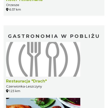
Orzesze
6.57 km
GASTRONOMIA W POBLIŻU
Restauracja "Drach"
Czerwionka-Leszczyny
1.23 km