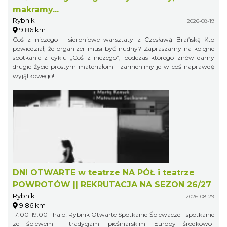
makramy...
Rybnik
2026-08-19
9.86 km
Coś z niczego – sierpniowe warsztaty z Czesławą Brańską Kto
powiedział, że organizer musi być nudny? Zapraszamy na kolejne
spotkanie z cyklu „Coś z niczego”, podczas którego znów damy
drugie życie prostym materiałom i zamienimy je w coś naprawdę
wyjątkowego!
DNI OTWARTE w teatrze NA PÓŁ i teatrze
POWROTÓW || REKRUTACJA NA SEZON 26/27
Rybnik
2026-08-29
9.86 km
17:00-19:00 | halo! Rybnik Otwarte Spotkanie Śpiewacze - spotkanie
ze śpiewem i tradycjami pieśniarskimi Europy środkowo-