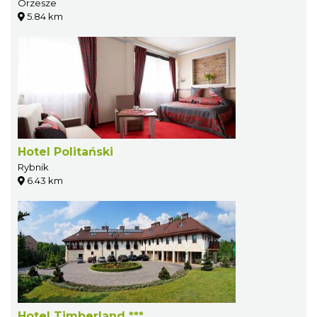
Orzesze
5.84 km
Hotel Politański
Rybnik
6.43 km
Hotel Timberland ***