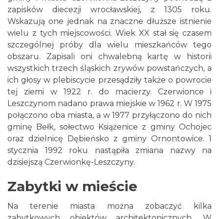
zapisków diecezji wrocławskiej, z 1305 roku.
Wskazują one jednak na znaczne dłuższe istnienie
wielu z tych miejscowości. Wiek XX stał się czasem
szczególnej próby dla wielu mieszkańców tego
obszaru. Zapisali oni chwalebną kartę w historii
wszystkich trzech śląskich zrywów powstańczych, a
ich głosy w plebiscycie przesądziły także o powrocie
tej ziemi w 1922 r. do macierzy. Czerwionce i
Leszczynom nadano prawa miejskie w 1962 r. W 1975
połączono oba miasta, a w 1977 przyłączono do nich
gminę Bełk, sołectwo Książenice z gminy Ochojec
oraz dzielnicę Dębieńsko z gminy Ornontowice. 1
stycznia 1992 roku nastąpiła zmiana nazwy na
dzisiejszą Czerwionkę-Leszczyny.
Zabytki w mieście
Na terenie miasta można zobaczyć kilka
zabytkowych obiektów architektonicznych. W