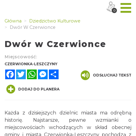
0
Główna
Dziedzictwo Kulturowe
Dwór W Czerwionce
Dwór w Czerwionce
Miejscowość:
CZERWIONKA-LESZCZYNY
Facebook
Twitter
WhatsApp
Messenger
Share
ODSŁUCHAJ TEKST
DODAJ DO PLANERA
Każda z dzisiejszych dzielnic miasta ma odrębną
historię. Najstarsze, pewne wzmianki o
miejscowościach wchodzących w skład obecnej
gminy i miasta Czerwionka-Leszczyny pochodzą z