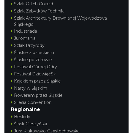
Szlak Orlich Gniazd
Szlak Zabytków Techniki
Szlak Architektury Drewnianej Województwa
Śląskiego
Industriada
Juromania
Szlak Przyrody
Śląskie z dzieckiem
Śląskie po zdrowie
Festiwal Górnej Odry
Festiwal DziewięćSił
Kajakiem przez Śląskie
Narty w Śląskim
Rowerem przez Śląskie
Silesia Convention
Regionalne
Beskidy
Śląsk Cieszyński
Jura Krakowsko-Częstochowska