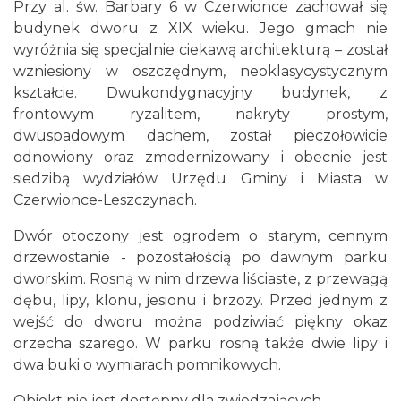
Przy al. św. Barbary 6 w Czerwionce zachował się
budynek dworu z XIX wieku. Jego gmach nie
wyróżnia się specjalnie ciekawą architekturą – został
wzniesiony w oszczędnym, neoklasycystycznym
kształcie. Dwukondygnacyjny budynek, z
frontowym ryzalitem, nakryty prostym,
dwuspadowym dachem, został pieczołowicie
odnowiony oraz zmodernizowany i obecnie jest
siedzibą wydziałów Urzędu Gminy i Miasta w
Czerwionce-Leszczynach.
Dwór otoczony jest ogrodem o starym, cennym
drzewostanie - pozostałością po dawnym parku
dworskim. Rosną w nim drzewa liściaste, z przewagą
dębu, lipy, klonu, jesionu i brzozy. Przed jednym z
wejść do dworu można podziwiać piękny okaz
orzecha szarego. W parku rosną także dwie lipy i
dwa buki o wymiarach pomnikowych.
Obiekt nie jest dostępny dla zwiedzających.