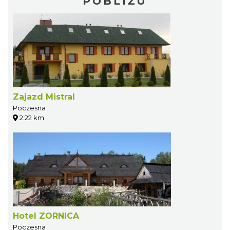
POBLIŻU
Zajazd Mistral
Poczesna
2.22 km
Hotel ZORNICA
Poczesna