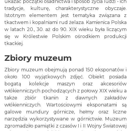
ukazać początki osadnictwa i sposób życia ludzi - ich
tradycje, kulturę, charakterystyczne obyczaje.
Istotnym elementem jest tematyka związana z
tkactwem i kopalniami rud żelaza. Kamienica Polska
w latach 20., 30. aż do 90. XIX wieku była liczącym
się w Królestwie Polskim ośrodkiem produkcji
tkackiej.
Zbiory muzeum
Zbiory muzeum obejmują ponad 150 eksponatów i
około 100 wyjątkowych zdjęć. Obiekt posiada
bogatą kolekcje maszyn oraz akcesoriów
włókienniczych pochodzących z połowy XIX wieku a
także zbiór tkanin z dawnych zakładów
włókienniczych. Wartościowymi eksponatami są
galowe mundury górnicze, hełmy oraz liczne
narzędzia wykorzystywane w górnictwie. Muzeum
zgromadziło pamiątki z czasów I i II Wojny Światowej