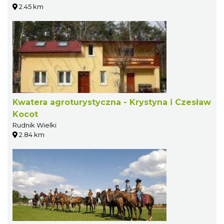
2.45 km
Kwatera agroturystyczna - Krystyna i Czesław
Kocot
Rudnik Wielki
2.84 km