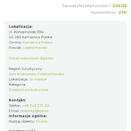
Zauważyłeś błąd w treści?
ZGŁOŚ
Wyświetlenia:
270
Lokalizacja:
Ul. Konopnickiej 135a
42-260 Kamienica Polska
Gmina:
Kamienica Polska
Powiat:
częstochowski
Pokaż wskazówki dojazdu
Region turystyczny:
Jura Krakowsko-Częstochowska
Lokalizacja:
W mieście
Kategoria:
Dziedzictwo kulturowe
Kontakt:
Telefon:
+48 343 273 212
Email:
goksirkp@wp.pl
Informacje ogólne:
Rodzaj obiektu:
Muzea