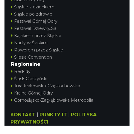
Śląskie z dzieckiem
Śląskie po zdrowie
Festiwal Górnej Odry
Festiwal DziewięćSił
Kajakiem przez Śląskie
Narty w Śląskim
Rowerem przez Śląskie
Silesia Convention
Regionalne
Beskidy
Śląsk Cieszyński
Jura Krakowsko-Częstochowska
Kraina Górnej Odry
Górnośląsko-Zagłębiowska Metropolia
KONTAKT
|
PUNKTY IT
|
POLITYKA
PRYWATNOŚCI