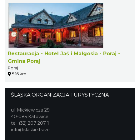
Restauracja - Hotel Jaś i Małgosia - Poraj -
Gmina Poraj
Poraj
5.16 km
ŚLĄSKA ORGANIZACJA TURYSTYCZNA
ul. Mickiewicza 29
40-085 Katowice
tel. (32) 207 207 1
info@slaskie.travel