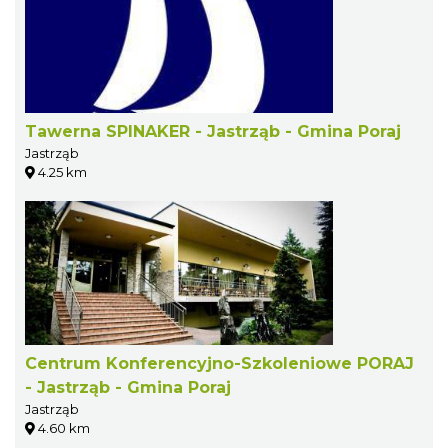
Tawerna SPINAKER - Jastrząb - Gmina Poraj
Jastrząb
4.25 km
Centrum Konferencyjno-Szkoleniowe PORAJ
- Jastrząb - Gmina Poraj
Jastrząb
4.60 km