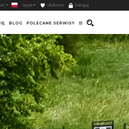
ość
Język
Ulubione
Zaloguj
IĘ
BLOG
POLECANE SERWISY