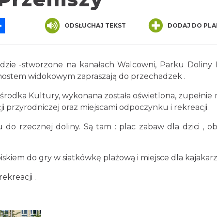
App
ssenger
Share
ODSŁUCHAJ TEKST
DODAJ DO PLA
zie -stworzone na kanałach Walcowni, Parku Doliny B
mostem widokowym zapraszają do przechadzek .
Ośrodka Kultury, wykonana została oświetlona, zupełnie
i przyrodniczej oraz miejscami odpoczynku i rekreacji.
 do rzecznej doliny. Są tam : plac zabaw dla dzici , ob
iskiem do gry w siatkówkę plażową i miejsce dla kajakarz
ekreacji .