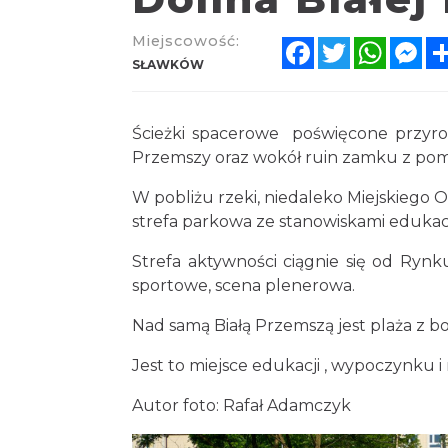
Miejscowość:
Facebook
Twitter
Whats
Me
SŁAWKÓW
Ścieżki spacerowe poświęcone przyrod
Przemszy oraz wokół ruin zamku z po
W pobliżu rzeki, niedaleko Miejskiego 
strefa parkowa ze stanowiskami edukacj
Strefa aktywności ciągnie się od Rynku
sportowe, scena plenerowa.
Nad samą Białą Przemszą jest plaża z bo
Jest to miejsce edukacji , wypoczynku i r
Autor foto: Rafał Adamczyk