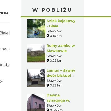
W POBLIŻU
NERA
Szlak kajakowy
- Biała
Przemsza
Sławków
iałej
0.16 km
Ruiny zamku w
 nowa
Sławkowie
Sławków
0.25 km
iekty
Lamus – dawny
dwór biskupi w
y.
Sławkowie
Sławków
0.29 km
Dawna
synagoga w
Sławkowie
Sławków
0.36 km