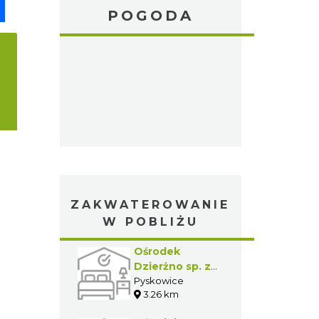
pp
senger
Share
POGODA
ZAKWATEROWANIE
W POBLIŻU
Ośrodek
Dzierżno sp. z
o.o.
Pyskowice
3.26 km