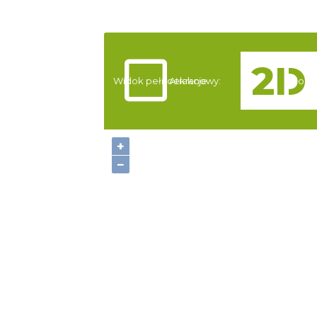
Widok pełnoekranowy:
Atrakcje
Nocle
+
−