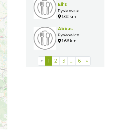
Eli's
Pyskowice
1.62 km
Abbas
Pyskowice
1.66 km
«
1
2
3
…
6
»