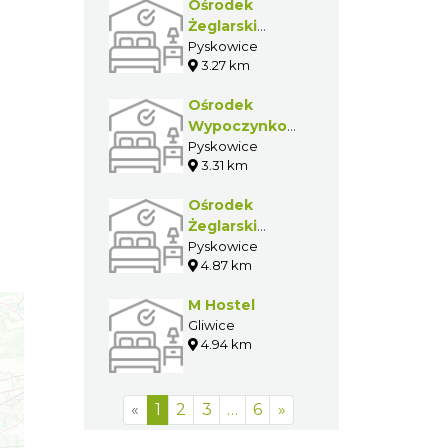
Ośrodek
Żeglarski
Posejdon
Pyskowice
3.27 km
Ośrodek
Wypoczynkowy
"Łabędź"
Pyskowice
3.31 km
Ośrodek
Żeglarski
Maytur
Pyskowice
4.87 km
M Hostel
Gliwice
4.94 km
«
1
2
3
…
6
»