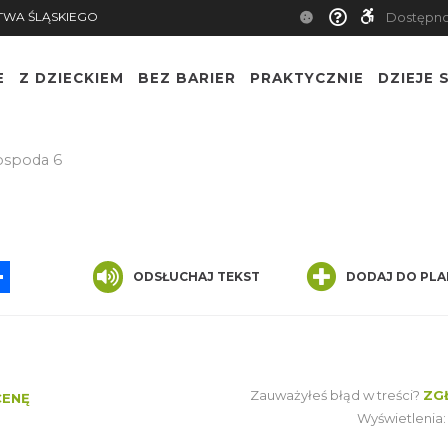
TWA ŚLĄSKIEGO
Dostępn
E
Z DZIECKIEM
BEZ BARIER
PRAKTYCZNIE
DZIEJE S
spoda 6
App
ssenger
Share
ODSŁUCHAJ TEKST
DODAJ DO PLA
Zauważyłeś błąd w treści?
ZG
CENĘ
Wyświetlenia