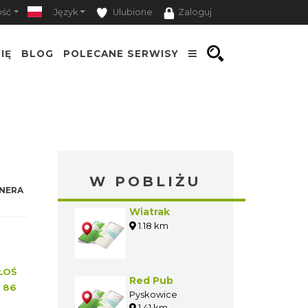
ość
Język
Ulubione
Zaloguj
IĘ
BLOG
POLECANE SERWISY
W POBLIŻU
NERA
Wiatrak
1.18 km
ŁOŚ
Red Pub
:
86
Pyskowice
1.41 km