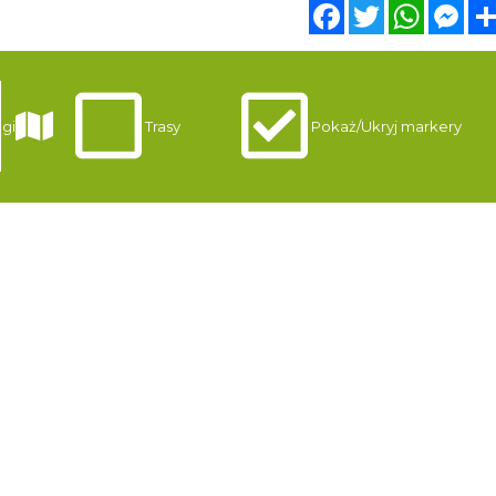
Facebook
Twitter
WhatsA
Mes
gi
Trasy
Pokaż/Ukryj markery