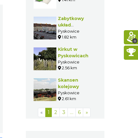
Zabytkowy
układ
urbanistyczny
Pyskowice
1.82 km
Pyskowic
0
Kirkut w
Pyskowicach
Pyskowice
2.56 km
Skansen
kolejowy
Pyskowice
2.61 km
«
1
2
3
…
6
»