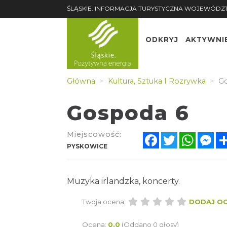
ŚLĄSKIE. INFORMACJA TURYSTYCZNA WOJEWÓDZ
ODKRYJ
AKTYWNI
Główna
Kultura, Sztuka I Rozrywka
Go
Gospoda 6
Miejscowość:
Facebook
Twitter
Whats
Me
PYSKOWICE
Muzyka irlandzka, koncerty.
Twoja ocena:
DODAJ O
Ocena:
0.0
(Oddano 0 głosy)