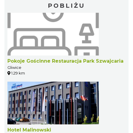
POBLIŻU
Pokoje Gościnne Restauracja Park Szwajcaria
Gliwice
1.29 km
Hotel Malinowski