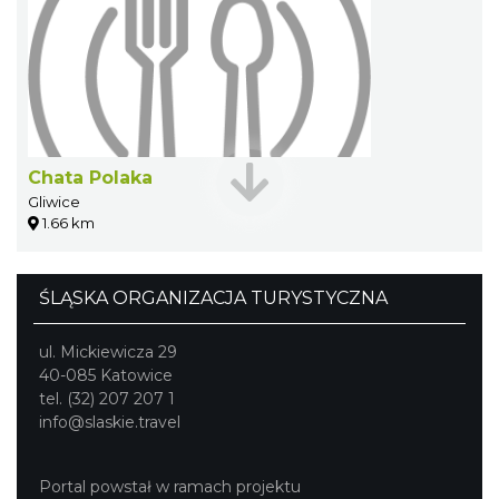
Chata Polaka
Gliwice
1.66 km
ŚLĄSKA ORGANIZACJA TURYSTYCZNA
ul. Mickiewicza 29
40-085 Katowice
tel. (32) 207 207 1
info@slaskie.travel
Portal powstał w ramach projektu