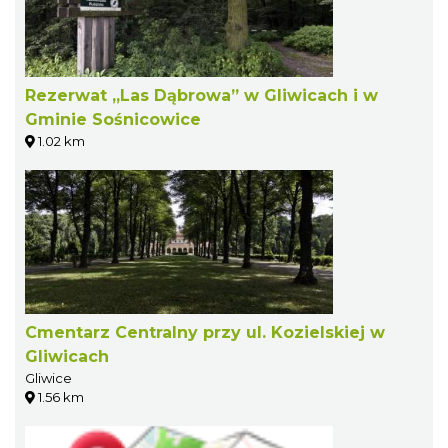
Rezerwat „Las Dąbrowa” w Gliwicach i w
Gminie Sośnicowice
1.02 km
Cmentarz Centralny przy ul. Kozielskiej w
Gliwicach
Gliwice
1.56 km