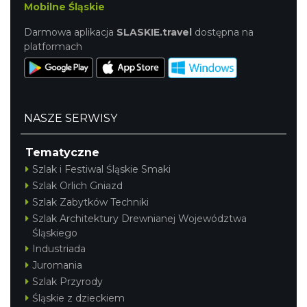
Mobilne Śląskie
Darmowa aplikacja
SLASKIE.travel
dostępna na
platformach
NASZE SERWISY
Tematyczne
Szlak i Festiwal Śląskie Smaki
Szlak Orlich Gniazd
Szlak Zabytków Techniki
Szlak Architektury Drewnianej Województwa
Śląskiego
Industriada
Juromania
Szlak Przyrody
Śląskie z dzieckiem