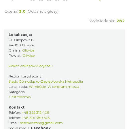
Ocena:
3.0
(Oddano 5 głosy)
Wyświetlenia:
282
Lokalizacja:
Ul. Okopowa 8
44-100 Gliwice
Gmina:
Gliwice
Powiat:
Gliwice
Pokaż wskazówki dojazdu
Region turystyczny:
Śląsk, Górnośląsko-Zagłębiowska Metropolia
Lokalizacja:
W mieście, W centrum miasta
Kategoria:
Gastronomia
Kontakt:
Telefon:
+48 322 312 405
Telefon:
+48 601 380 473
Email:
saschaciszek@gmail.com
Social media:
Facebook