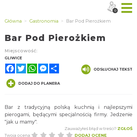
0
Główna
Gastronomia
Bar Pod Pierożkiem
Bar Pod Pierożkiem
Miejscowość:
GLIWICE
Facebook
Twitter
WhatsApp
Messenger
Share
ODSŁUCHAJ TEKST
DODAJ DO PLANERA
Bar z tradycyjną polską kuchnią i najlepszymi
pierogami, będącymi specjalnością firmy. Jedzenie
"jak u mamy".
Zauważyłeś błąd w treści?
ZGŁOŚ
Twoja ocena:
DODAJ OCENĘ