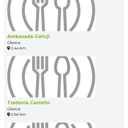
Ambasada Galicji
Gliwice
0.44 km
Trattoria Castello
Gliwice
0.64 km