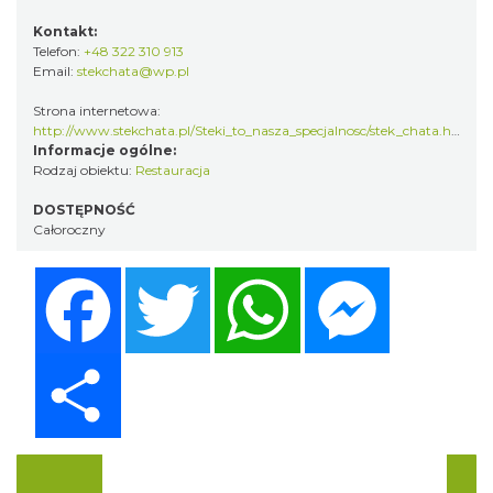
Kontakt:
Telefon:
+48 322 310 913
Email:
stekchata@wp.pl
Strona internetowa:
http://www.stekchata.pl/Steki_to_nasza_specjalnosc/stek_chata.html
Informacje ogólne:
Rodzaj obiektu:
Restauracja
DOSTĘPNOŚĆ
Całoroczny
Facebook
Twitter
WhatsApp
Messenger
Share