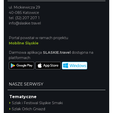
ul. Mickiewicza 29
40-085 Katowice
tel. (32) 207 207 1
info@slaskie.travel
Portal powstał w ramach projektu
Mobilne Śląskie
Darmowa aplikacja
SLASKIE.travel
dostępna na
platformach
NASZE SERWISY
Tematyczne
Szlak i Festiwal Śląskie Smaki
Szlak Orlich Gniazd