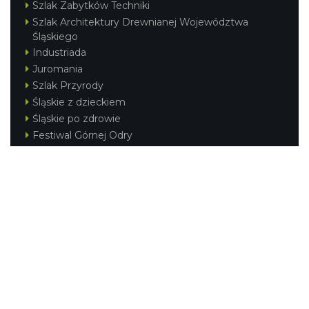
Szlak Zabytków Techniki
Szlak Architektury Drewnianej Województwa
Śląskiego
Industriada
Juromania
Szlak Przyrody
Śląskie z dzieckiem
Śląskie po zdrowie
Festiwal Górnej Odry
Festiwal DziewięćSił
Kajakiem przez Śląskie
Narty w Śląskim
Rowerem przez Śląskie
Silesia Convention
Regionalne
Beskidy
Śląsk Cieszyński
Jura Krakowsko-Częstochowska
Kraina Górnej Odry