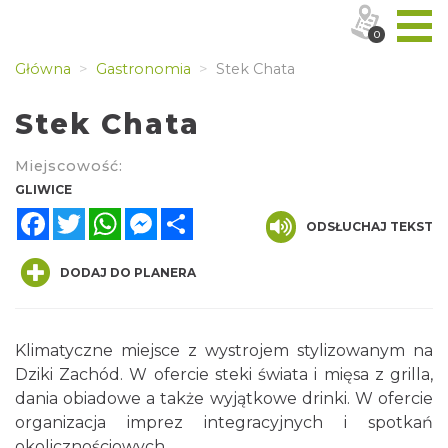
0
Główna
Gastronomia
Stek Chata
Stek Chata
Miejscowość:
GLIWICE
Facebook
Twitter
WhatsApp
Messenger
Share
ODSŁUCHAJ TEKST
DODAJ DO PLANERA
Klimatyczne miejsce z wystrojem stylizowanym na
Dziki Zachód. W ofercie steki świata i mięsa z grilla,
dania obiadowe a także wyjątkowe drinki. W ofercie
organizacja imprez integracyjnych i spotkań
okolicznościowych.