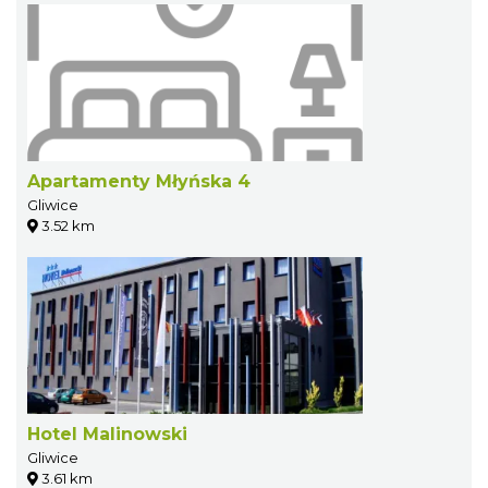
Apartamenty Młyńska 4
Gliwice
3.52 km
Hotel Malinowski
Gliwice
3.61 km