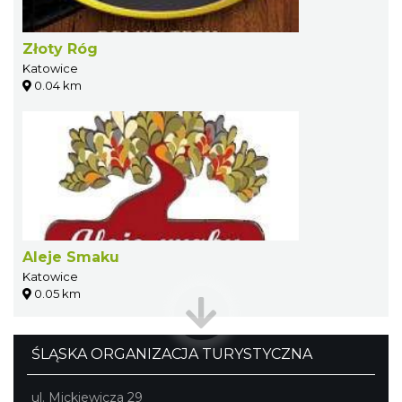
Złoty Róg
Katowice
0.04 km
Aleje Smaku
Katowice
0.05 km
ŚLĄSKA ORGANIZACJA TURYSTYCZNA
ul. Mickiewicza 29