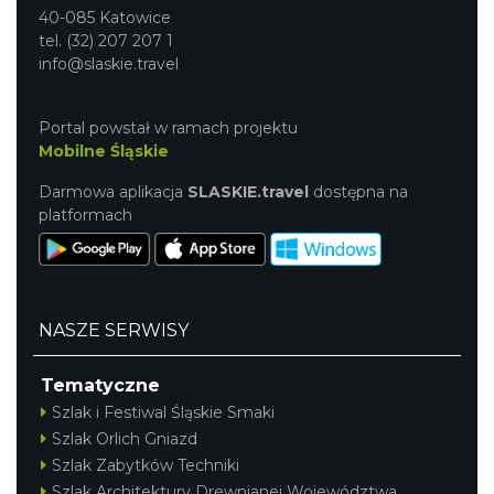
40-085 Katowice
tel. (32) 207 207 1
info@slaskie.travel
Portal powstał w ramach projektu
Mobilne Śląskie
Darmowa aplikacja
SLASKIE.travel
dostępna na
platformach
NASZE SERWISY
Tematyczne
Szlak i Festiwal Śląskie Smaki
Szlak Orlich Gniazd
Szlak Zabytków Techniki
Szlak Architektury Drewnianej Województwa