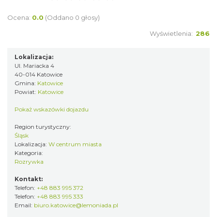
Ocena:
0.0
(Oddano 0 głosy)
Wyświetlenia:
286
Lokalizacja:
Ul. Mariacka 4
40-014 Katowice
Gmina:
Katowice
Powiat:
Katowice
Pokaż wskazówki dojazdu
Region turystyczny:
Śląsk
Lokalizacja:
W centrum miasta
Kategoria:
Rozrywka
Kontakt:
Telefon:
+48 883 995 372
Telefon:
+48 883 995 333
Email:
biuro.katowice@lemoniada.pl