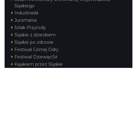
Śląskiego
Industriada
Juromania
Szlak Przyrody
Śląskie z dzieckiem
Śląskie po zdrowie
Festiwal Górnej Odry
Festiwal DziewięćSił
Kajakiem przez Śląskie
Narty w Śląskim
Rowerem przez Śląskie
Silesia Convention
Regionalne
Beskidy
Śląsk Cieszyński
Jura Krakowsko-Częstochowska
Kraina Górnej Odry
Górnośląsko-Zagłębiowska Metropolia