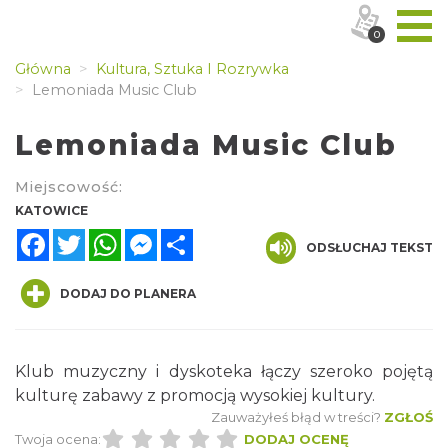
0
Główna
Kultura, Sztuka I Rozrywka
Lemoniada Music Club
Lemoniada Music Club
Miejscowość:
KATOWICE
Facebook
Twitter
WhatsApp
Messenger
Share
ODSŁUCHAJ TEKST
DODAJ DO PLANERA
Klub muzyczny i dyskoteka łączy szeroko pojętą
kulturę zabawy z promocją wysokiej kultury.
Zauważyłeś błąd w treści?
ZGŁOŚ
Twoja ocena:
DODAJ OCENĘ