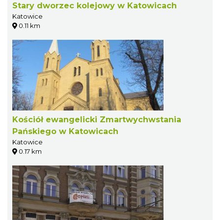
Stary dworzec kolejowy w Katowicach
Katowice
0.11 km
Kościół ewangelicki Zmartwychwstania
Pańskiego w Katowicach
Katowice
0.17 km